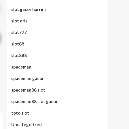
slot gacor hari ini
slot qris
slot777
slot88
slot888
spaceman
spaceman gacor
spaceman88 slot
spaceman88 slot gacor
toto slot
Uncategorized