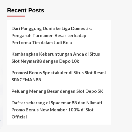
Recent Posts
Dari Panggung Dunia ke Liga Domestik:
Pengaruh Turnamen Besar terhadap
Performa Tim dalam Judi Bola
Kembangkan Keberuntungan Anda di Situs
Slot Neymar88 dengan Depo 10k
Promosi Bonus Spektakuler di Situs Slot Resmi
SPACEMAN88
Peluang Menang Besar dengan Slot Depo 5K
Daftar sekarang di Spaceman88 dan Nikmati
Promo Bonus New Member 100% di Slot
Official