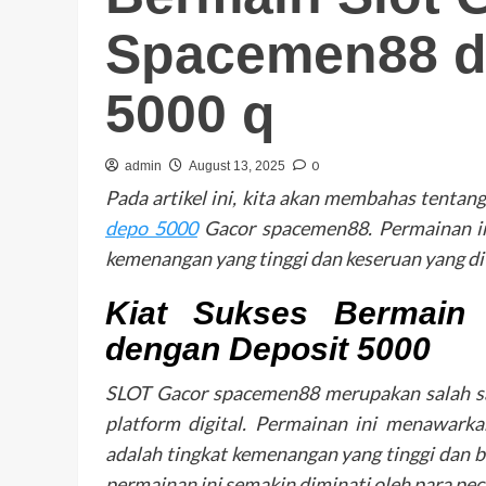
Spacemen88 d
5000 q
0
admin
August 13, 2025
Pada artikel ini, kita akan membahas tentang
depo 5000
Gacor spacemen88. Permainan ini
kemenangan yang tinggi dan keseruan yang d
Kiat Sukses Bermain
dengan Deposit 5000
SLOT Gacor spacemen88 merupakan salah sat
platform digital. Permainan ini menawark
adalah tingkat kemenangan yang tinggi dan 
permainan ini semakin diminati oleh para peci