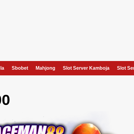
la
Sbobet
Mahjong
Slot Server Kamboja
Slot Se
00