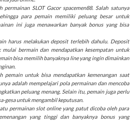
leh permainan SLOT Gacor spacemen88. Salah satunya
sehingga para pemain memiliki peluang besar untuk
mainan ini juga menawarkan banyak bonus yang bisa
in harus melakukan deposit terlebih dahulu. Deposit
k mulai bermain dan mendapatkan kesempatan untuk
main bisa memilih banyaknya line yang ingin dimainkan
nginan.
oleh pemain untuk bisa mendapatkan kemenangan saat
unya adalah mempelajari pola permainan dan mencoba
gkatkan peluang menang. Selain itu, pemain juga perlu
esa-gesa untuk mengambil keputusan.
u permainan slot online yang patut dicoba oleh para
kemenangan yang tinggi dan banyaknya bonus yang