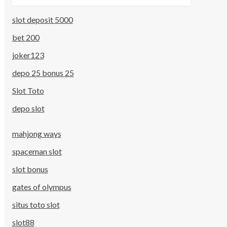
slot deposit 5000
bet 200
joker123
depo 25 bonus 25
Slot Toto
depo slot
mahjong ways
spaceman slot
slot bonus
gates of olympus
situs toto slot
slot88