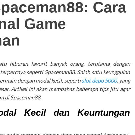
Spaceman88: Cara
nal Game
han
satu hiburan favorit banyak orang, terutama dengan
terpercaya seperti Spaceman88. Salah satu keunggulan
ermain dengan modal kecil, seperti
slot depo 5000
, yang
ar. Artikel ini akan membahas beberapa tips jitu agar
im di Spaceman88.
dal Kecil dan Keuntungan
isa mulai bermain dengan dana yang sangat terjangkau,