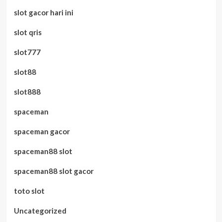
slot gacor hari ini
slot qris
slot777
slot88
slot888
spaceman
spaceman gacor
spaceman88 slot
spaceman88 slot gacor
toto slot
Uncategorized