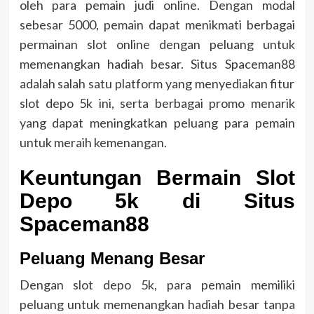
oleh para pemain judi online. Dengan modal
sebesar 5000, pemain dapat menikmati berbagai
permainan slot online dengan peluang untuk
memenangkan hadiah besar. Situs Spaceman88
adalah salah satu platform yang menyediakan fitur
slot depo 5k ini, serta berbagai promo menarik
yang dapat meningkatkan peluang para pemain
untuk meraih kemenangan.
Keuntungan Bermain Slot
Depo 5k di Situs
Spaceman88
Peluang Menang Besar
Dengan slot depo 5k, para pemain memiliki
peluang untuk memenangkan hadiah besar tanpa