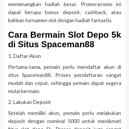
memenangkan hadiah besar. Promo-promo ini
dapat berupa bonus deposit, cashback, atau
bahkan turnamen slot dengan hadiah fantastis.
Cara Bermain Slot Depo 5k
di Situs Spaceman88
1. Daftar Akun
Pertama-tama, pemain perlu mendaftar akun di
situs Spaceman88. Proses pendaftaran sangat
mudah dan cepat, sehingga pemain dapat segera
mulai bermain.
2. Lakukan Deposit
Setelah memiliki akun, pemain perlu melakukan
deposit dengan nominal 5000 untuk menikmati