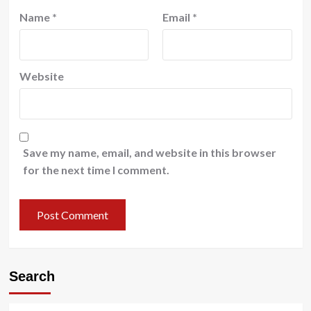
Name
*
Email
*
Website
Save my name, email, and website in this browser
for the next time I comment.
Search