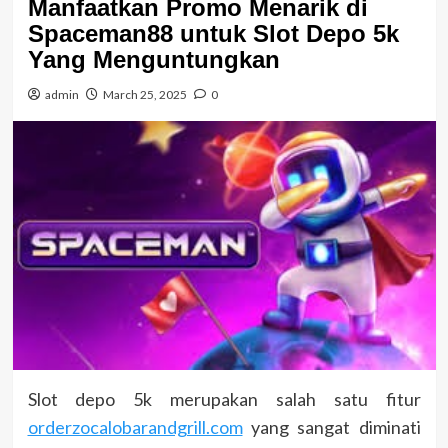
Manfaatkan Promo Menarik di
Spaceman88 untuk Slot Depo 5k
Yang Menguntungkan
admin
March 25, 2025
0
Slot depo 5k merupakan salah satu fitur
orderzocalobarandgrill.com
yang sangat diminati