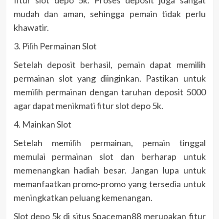
fitur slot depo 5k. Proses deposit juga sangat
mudah dan aman, sehingga pemain tidak perlu
khawatir.
3. Pilih Permainan Slot
Setelah deposit berhasil, pemain dapat memilih
permainan slot yang diinginkan. Pastikan untuk
memilih permainan dengan taruhan deposit 5000
agar dapat menikmati fitur slot depo 5k.
4. Mainkan Slot
Setelah memilih permainan, pemain tinggal
memulai permainan slot dan berharap untuk
memenangkan hadiah besar. Jangan lupa untuk
memanfaatkan promo-promo yang tersedia untuk
meningkatkan peluang kemenangan.
Slot depo 5k di situs Spaceman88 merupakan fitur