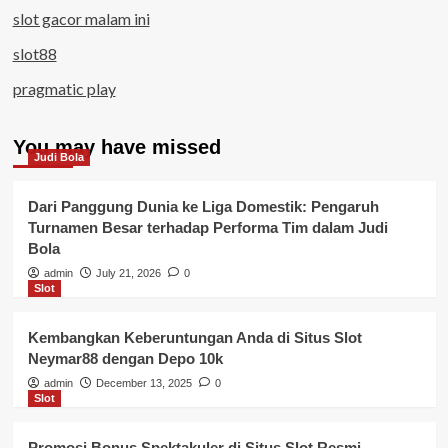
slot gacor malam ini
slot88
pragmatic play
You may have missed
Judi Bola
Dari Panggung Dunia ke Liga Domestik: Pengaruh
Turnamen Besar terhadap Performa Tim dalam Judi
Bola
admin
July 21, 2026
0
Slot
Kembangkan Keberuntungan Anda di Situs Slot
Neymar88 dengan Depo 10k
admin
December 13, 2025
0
Slot
Promosi Bonus Spektakuler di Situs Slot Resmi