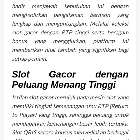
hadir menjawab kebutuhan ini dengan
menghadirkan pengalaman bermain yang
lengkap dan menguntungkan. Melalui koleksi
slot gacor dengan RTP tinggi serta beragam
bonus yang menggiurkan, platform ini
memberikan nilai tambah yang signifikan bagi
setiap pemain.
Slot Gacor dengan
Peluang Menang Tinggi
Istilah
slot gacor
merujuk pada mesin slot yang
memiliki tingkat kemenangan atau RTP (Return
to Player) yang tinggi, sehingga peluang untuk
mendapatkan kemenangan besar lebih terbuka.
Slot QRIS secara khusus menyediakan berbagai