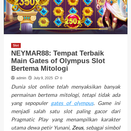
Slot
NEYMAR88: Tempat Terbaik
Main Gates of Olympus Slot
Bertema Mitologi
0
admin
July 9, 2025
Dunia slot online telah menyaksikan banyak
permainan bertema mitologi, tetapi tidak ada
yang sepopuler
gates of olympus
. Game ini
menjadi salah satu slot paling gacor dari
Pragmatic Play yang menampilkan karakter
utama dewa petir Yunani,
Zeus
, sebagai simbol