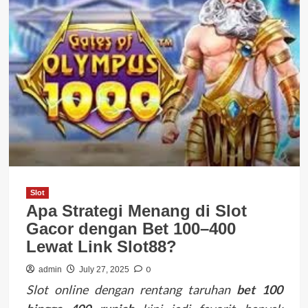
Slot
Apa Strategi Menang di Slot
Gacor dengan Bet 100–400
Lewat Link Slot88?
0
admin
July 27, 2025
Slot online dengan rentang taruhan
bet 100