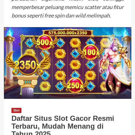
memperbesar peluang memicu scatter atau fitur
bonus seperti free spin dan wild melimpah.
Slot
Daftar Situs Slot Gacor Resmi
Terbaru, Mudah Menang di
Tahun 2025