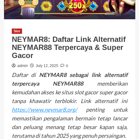
Slot
NEYMAR8: Daftar Link Alternatif
NEYMAR88 Terpercaya & Super
Gacor
0
admin
July 12, 2025
Daftar di
NEYMAR8 sebagai link alternatif
terpercaya NEYMAR88
memberikan
kemudahan akses ke situs slot gacor super gacor
tanpa khawatir terblokir. Link alternatif ini
https://www.neymar8.org/
penting untuk
memastikan pengalaman bermain tetap lancar
dan peluang menang tetap besar kapan saja,
terutama di tahun 2025 yang penuh persaingan.