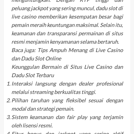
peluang jackpot yang sering muncul, dadu slot di
live casino memberikan kesempatan besar bagi
pemain meraih keuntungan maksimal. Selain itu,
keamanan dan transparansi permainan di situs
resmi menjamin kenyamanan selama bertaruh.
Baca juga: Tips Ampuh Menang di Live Casino
dan Dadu Slot Online
Keunggulan Bermain di Situs Live Casino dan
Dadu Slot Terbaru
Interaksi langsung dengan dealer profesional
melalui streaming berkualitas tinggi.
Pilihan taruhan yang fleksibel sesuai dengan
modal dan strategi pemain.
Sistem keamanan dan fair play yang terjamin
oleh lisensi resmi.
Fitur bonus dan jackpot yang sering aktif