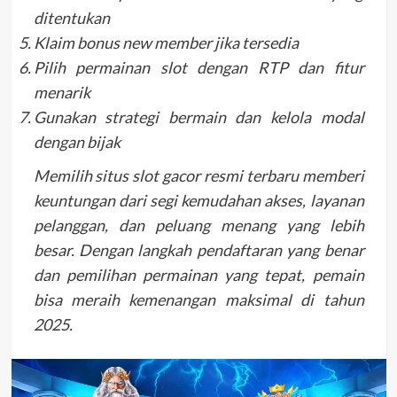
ditentukan
Klaim bonus new member jika tersedia
Pilih permainan slot dengan RTP dan fitur
menarik
Gunakan strategi bermain dan kelola modal
dengan bijak
Memilih situs slot gacor resmi terbaru memberi
keuntungan dari segi kemudahan akses, layanan
pelanggan, dan peluang menang yang lebih
besar. Dengan langkah pendaftaran yang benar
dan pemilihan permainan yang tepat, pemain
bisa meraih kemenangan maksimal di tahun
2025.