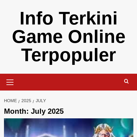
Skip
Info Terkini
to
content
Game Online
Terpopuler
Primary
Menu
HOME
2025
JULY
Month:
July 2025