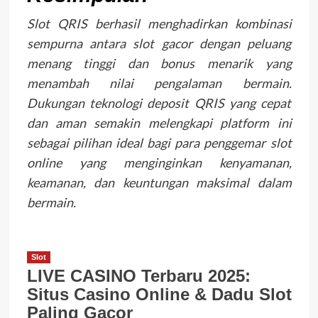
Slot QRIS berhasil menghadirkan kombinasi
sempurna antara slot gacor dengan peluang
menang tinggi dan bonus menarik yang
menambah nilai pengalaman bermain.
Dukungan teknologi deposit QRIS yang cepat
dan aman semakin melengkapi platform ini
sebagai pilihan ideal bagi para penggemar slot
online yang menginginkan kenyamanan,
keamanan, dan keuntungan maksimal dalam
bermain.
Slot
LIVE CASINO Terbaru 2025:
Situs Casino Online & Dadu Slot
Paling Gacor