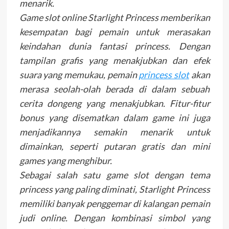
menarik.
Game slot online Starlight Princess memberikan
kesempatan bagi pemain untuk merasakan
keindahan dunia fantasi princess. Dengan
tampilan grafis yang menakjubkan dan efek
suara yang memukau, pemain
princess slot
akan
merasa seolah-olah berada di dalam sebuah
cerita dongeng yang menakjubkan. Fitur-fitur
bonus yang disematkan dalam game ini juga
menjadikannya semakin menarik untuk
dimainkan, seperti putaran gratis dan mini
games yang menghibur.
Sebagai salah satu game slot dengan tema
princess yang paling diminati, Starlight Princess
memiliki banyak penggemar di kalangan pemain
judi online. Dengan kombinasi simbol yang