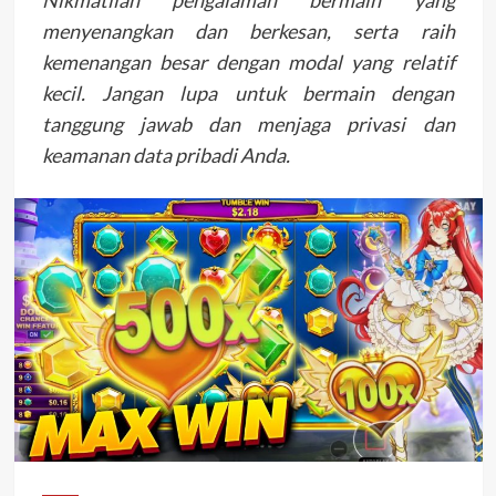
menyenangkan dan berkesan, serta raih
kemenangan besar dengan modal yang relatif
kecil. Jangan lupa untuk bermain dengan
tanggung jawab dan menjaga privasi dan
keamanan data pribadi Anda.