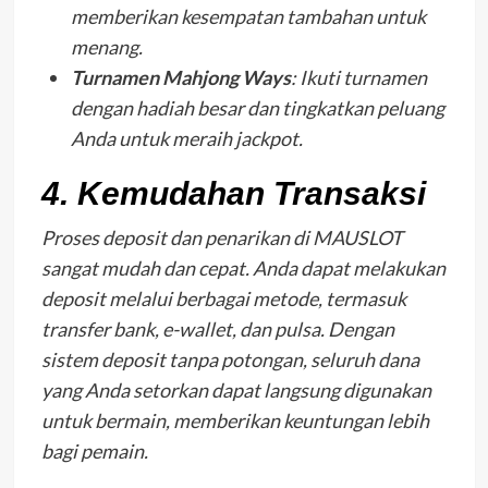
memberikan kesempatan tambahan untuk
menang.
Turnamen Mahjong Ways
: Ikuti turnamen
dengan hadiah besar dan tingkatkan peluang
Anda untuk meraih jackpot.
4.
Kemudahan Transaksi
Proses deposit dan penarikan di MAUSLOT
sangat mudah dan cepat. Anda dapat melakukan
deposit melalui berbagai metode, termasuk
transfer bank, e-wallet, dan pulsa. Dengan
sistem deposit tanpa potongan, seluruh dana
yang Anda setorkan dapat langsung digunakan
untuk bermain, memberikan keuntungan lebih
bagi pemain.