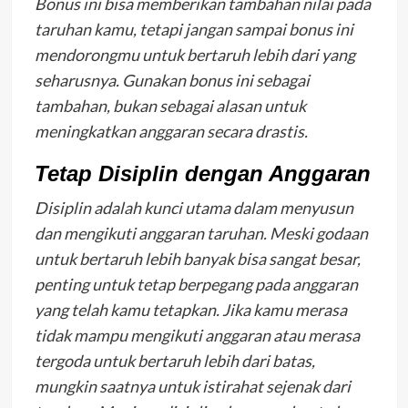
Bonus ini bisa memberikan tambahan nilai pada
taruhan kamu, tetapi jangan sampai bonus ini
mendorongmu untuk bertaruh lebih dari yang
seharusnya. Gunakan bonus ini sebagai
tambahan, bukan sebagai alasan untuk
meningkatkan anggaran secara drastis.
Tetap Disiplin dengan Anggaran
Disiplin adalah kunci utama dalam menyusun
dan mengikuti anggaran taruhan. Meski godaan
untuk bertaruh lebih banyak bisa sangat besar,
penting untuk tetap berpegang pada anggaran
yang telah kamu tetapkan. Jika kamu merasa
tidak mampu mengikuti anggaran atau merasa
tergoda untuk bertaruh lebih dari batas,
mungkin saatnya untuk istirahat sejenak dari