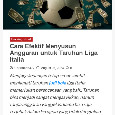
Uncategorized
Cara Efektif Menyusun
Anggaran untuk Taruhan Liga
Italia
0
Cb888456477
August 26, 2024
Menjaga keuangan tetap sehat sambil
menikmati taruhan
judi bola
liga Italia
memerlukan perencanaan yang baik. Taruhan
bisa menjadi sangat mengasyikkan, namun
tanpa anggaran yang jelas, kamu bisa saja
terjebak dalam kerugian yang tidak diinginkan.