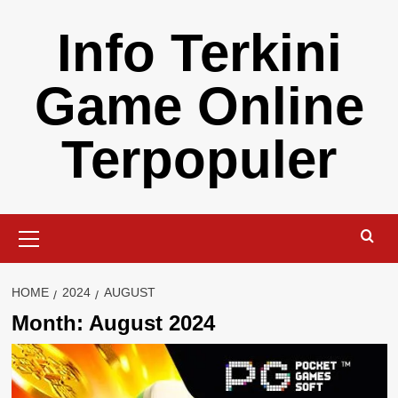
Skip
Info Terkini
to
content
Game Online
Terpopuler
Primary
Menu
HOME
2024
AUGUST
Month:
August 2024