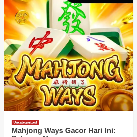
Uncategorized
Mahjong Ways Gacor Hari Ini: