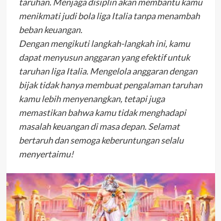
taruhan. Menjaga disiplin akan membantu kamu
menikmati judi bola liga Italia tanpa menambah
beban keuangan.
Dengan mengikuti langkah-langkah ini, kamu
dapat menyusun anggaran yang efektif untuk
taruhan liga Italia. Mengelola anggaran dengan
bijak tidak hanya membuat pengalaman taruhan
kamu lebih menyenangkan, tetapi juga
memastikan bahwa kamu tidak menghadapi
masalah keuangan di masa depan. Selamat
bertaruh dan semoga keberuntungan selalu
menyertaimu!