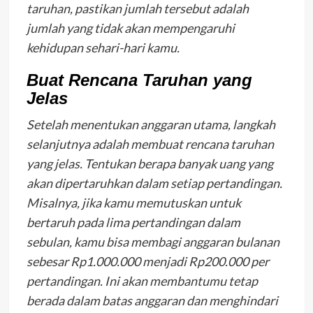
taruhan, pastikan jumlah tersebut adalah
jumlah yang tidak akan mempengaruhi
kehidupan sehari-hari kamu.
Buat Rencana Taruhan yang
Jelas
Setelah menentukan anggaran utama, langkah
selanjutnya adalah membuat rencana taruhan
yang jelas. Tentukan berapa banyak uang yang
akan dipertaruhkan dalam setiap pertandingan.
Misalnya, jika kamu memutuskan untuk
bertaruh pada lima pertandingan dalam
sebulan, kamu bisa membagi anggaran bulanan
sebesar Rp1.000.000 menjadi Rp200.000 per
pertandingan. Ini akan membantumu tetap
berada dalam batas anggaran dan menghindari