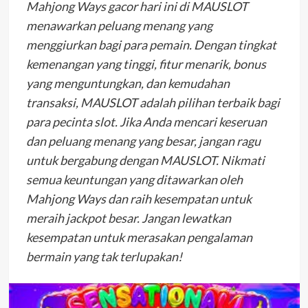
Mahjong Ways gacor hari ini di MAUSLOT
menawarkan peluang menang yang
menggiurkan bagi para pemain. Dengan tingkat
kemenangan yang tinggi, fitur menarik, bonus
yang menguntungkan, dan kemudahan
transaksi, MAUSLOT adalah pilihan terbaik bagi
para pecinta slot. Jika Anda mencari keseruan
dan peluang menang yang besar, jangan ragu
untuk bergabung dengan MAUSLOT. Nikmati
semua keuntungan yang ditawarkan oleh
Mahjong Ways dan raih kesempatan untuk
meraih jackpot besar. Jangan lewatkan
kesempatan untuk merasakan pengalaman
bermain yang tak terlupakan!