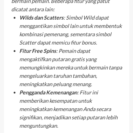
bermain pemain. Beberapa fitur yang patut
dicatat antara lain:
Wilds dan Scatters
: Simbol Wild dapat
menggantikan simbol lain untuk membentuk
kombinasi pemenang, sementara simbol
Scatter dapat memicu fitur bonus.
Fitur Free Spins
: Pemain dapat
mengaktifkan putaran gratis yang
memungkinkan mereka untuk bermain tanpa
mengeluarkan taruhan tambahan,
meningkatkan peluang menang.
Pengganda Kemenangan
: Fitur ini
memberikan kesempatan untuk
meningkatkan kemenangan Anda secara
signifikan, menjadikan setiap putaran lebih
menguntungkan.