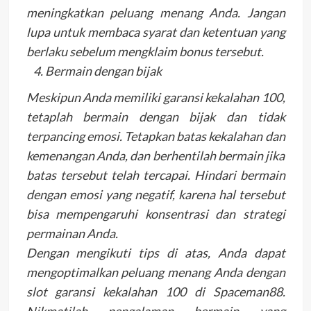
meningkatkan peluang menang Anda. Jangan
lupa untuk membaca syarat dan ketentuan yang
berlaku sebelum mengklaim bonus tersebut.
Bermain dengan bijak
Meskipun Anda memiliki garansi kekalahan 100,
tetaplah bermain dengan bijak dan tidak
terpancing emosi. Tetapkan batas kekalahan dan
kemenangan Anda, dan berhentilah bermain jika
batas tersebut telah tercapai. Hindari bermain
dengan emosi yang negatif, karena hal tersebut
bisa mempengaruhi konsentrasi dan strategi
permainan Anda.
Dengan mengikuti tips di atas, Anda dapat
mengoptimalkan peluang menang Anda dengan
slot garansi kekalahan 100 di Spaceman88.
Nikmatilah pengalaman bermain yang