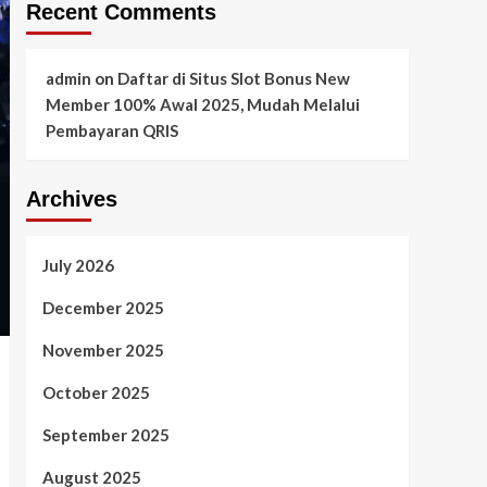
Recent Comments
admin
on
Daftar di Situs Slot Bonus New
Member 100% Awal 2025, Mudah Melalui
Pembayaran QRIS
Archives
July 2026
December 2025
November 2025
October 2025
September 2025
August 2025