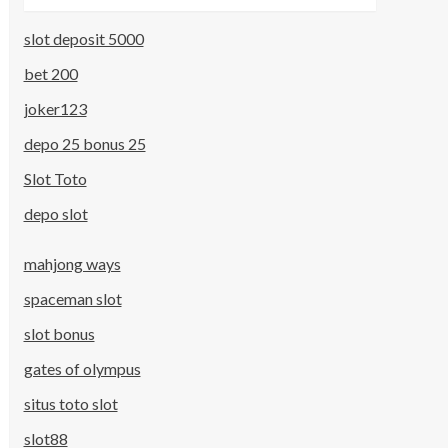
slot deposit 5000
bet 200
joker123
depo 25 bonus 25
Slot Toto
depo slot
mahjong ways
spaceman slot
slot bonus
gates of olympus
situs toto slot
slot88