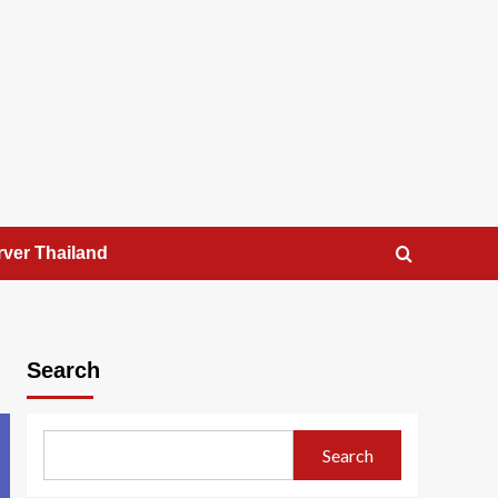
rver Thailand
Search
Search