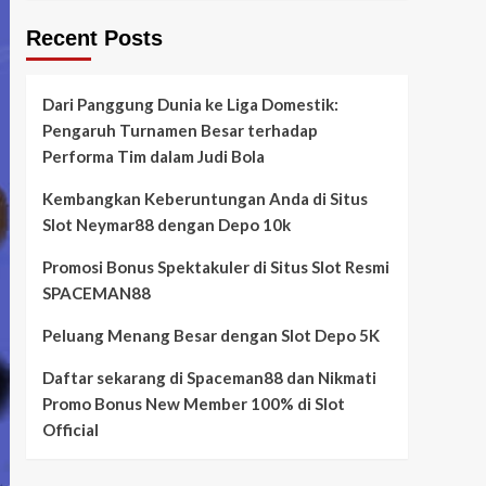
Recent Posts
Dari Panggung Dunia ke Liga Domestik:
Pengaruh Turnamen Besar terhadap
Performa Tim dalam Judi Bola
Kembangkan Keberuntungan Anda di Situs
Slot Neymar88 dengan Depo 10k
Promosi Bonus Spektakuler di Situs Slot Resmi
SPACEMAN88
Peluang Menang Besar dengan Slot Depo 5K
Daftar sekarang di Spaceman88 dan Nikmati
Promo Bonus New Member 100% di Slot
Official