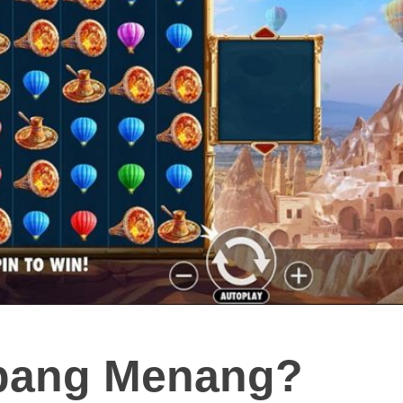
mpang Menang?