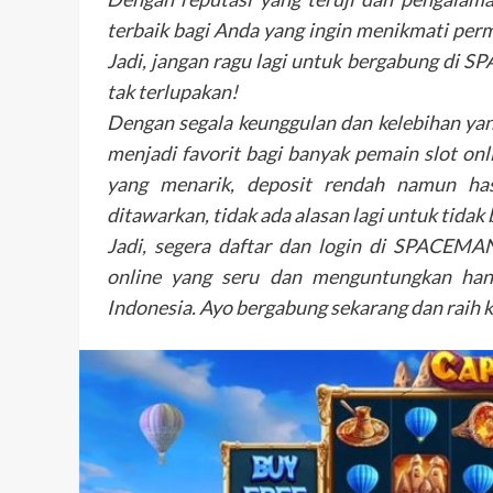
terbaik bagi Anda yang ingin menikmati per
Jadi, jangan ragu lagi untuk bergabung di
tak terlupakan!
Dengan segala keunggulan dan kelebihan yang
menjadi favorit bagi banyak pemain slot onl
yang menarik, deposit rendah namun has
ditawarkan, tidak ada alasan lagi untuk tid
Jadi, segera daftar dan login di SPACEMA
online yang seru dan menguntungkan han
Indonesia. Ayo bergabung sekarang dan ra