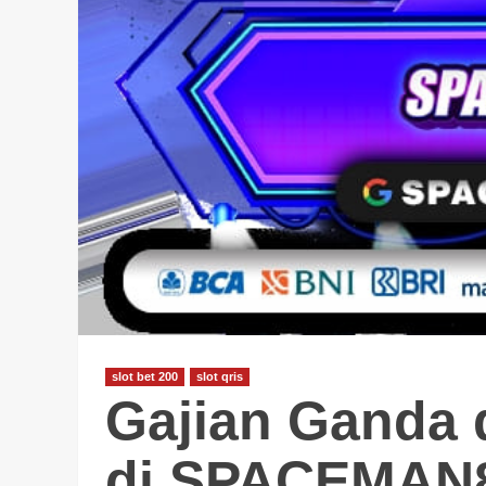
slot bet 200
slot qris
Gajian Ganda
di SPACEMAN8