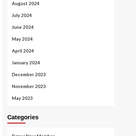
August 2024
July 2024
June 2024
May 2024
April 2024
January 2024
December 2023
November 2023
May 2023
Categories