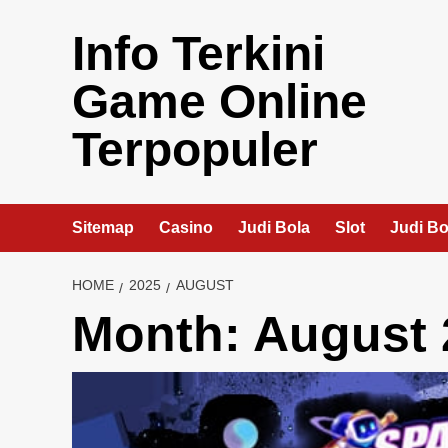
Skip
to
Info Terkini
content
Game Online
Terpopuler
Sitemap
Casino
Judi Bola
Slot
Judi Bo
HOME
2025
AUGUST
Month:
August 