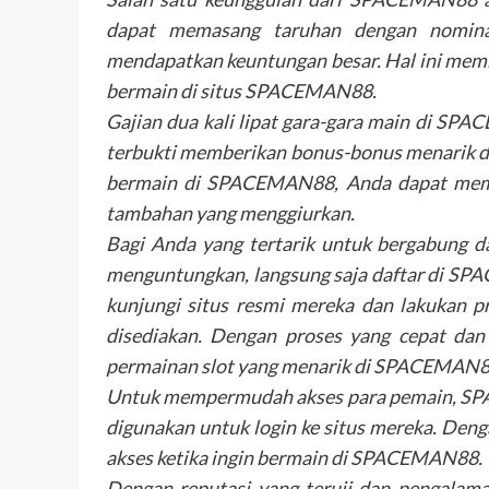
dapat memasang taruhan dengan nomina
mendapatkan keuntungan besar. Hal ini mem
bermain di situs SPACEMAN88.
Gajian dua kali lipat gara-gara main di SPA
terbukti memberikan bonus-bonus menarik d
bermain di SPACEMAN88, Anda dapat memp
tambahan yang menggiurkan.
Bagi Anda yang tertarik untuk bergabung 
menguntungkan, langsung saja daftar di SP
kunjungi situs resmi mereka dan lakukan p
disediakan. Dengan proses yang cepat dan
permainan slot yang menarik di SPACEMAN8
Untuk mempermudah akses para pemain, SPA
digunakan untuk login ke situs mereka. Deng
akses ketika ingin bermain di SPACEMAN88.
Dengan reputasi yang teruji dan pengala