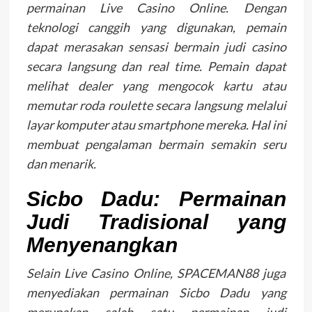
permainan Live Casino Online. Dengan
teknologi canggih yang digunakan, pemain
dapat merasakan sensasi bermain judi casino
secara langsung dan real time. Pemain dapat
melihat dealer yang mengocok kartu atau
memutar roda roulette secara langsung melalui
layar komputer atau smartphone mereka. Hal ini
membuat pengalaman bermain semakin seru
dan menarik.
Sicbo Dadu: Permainan
Judi Tradisional yang
Menyenangkan
Selain Live Casino Online, SPACEMAN88 juga
menyediakan permainan Sicbo Dadu yang