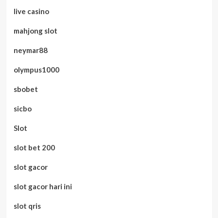
live casino
mahjong slot
neymar88
olympus1000
sbobet
sicbo
Slot
slot bet 200
slot gacor
slot gacor hari ini
slot qris