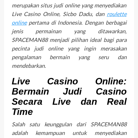
merupakan situs judi online yang menyediakan
Live Casino Online, Sicbo Dadu, dan
roulette
online
pertama di Indonesia. Dengan berbagai
jenis permainan yang ditawarkan,
SPACEMAN88 menjadi pilihan ideal bagi para
pecinta judi online yang ingin merasakan
pengalaman bermain yang seru dan
mendebarkan.
Live Casino Online:
Bermain Judi Casino
Secara Live dan Real
Time
Salah satu keunggulan dari SPACEMAN88
adalah kemampuan untuk menyediakan