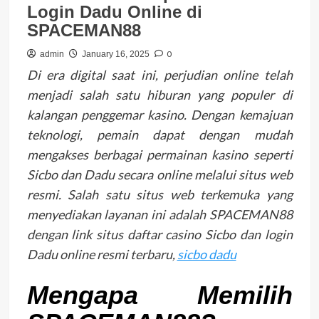
Login Dadu Online di
SPACEMAN88
0
admin
January 16, 2025
Di era digital saat ini, perjudian online telah
menjadi salah satu hiburan yang populer di
kalangan penggemar kasino. Dengan kemajuan
teknologi, pemain dapat dengan mudah
mengakses berbagai permainan kasino seperti
Sicbo dan Dadu secara online melalui situs web
resmi. Salah satu situs web terkemuka yang
menyediakan layanan ini adalah SPACEMAN88
dengan link situs daftar casino Sicbo dan login
Dadu online resmi terbaru,
sicbo dadu
Mengapa Memilih