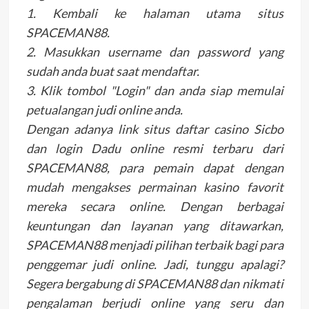
1. Kembali ke halaman utama situs
SPACEMAN88.
2. Masukkan username dan password yang
sudah anda buat saat mendaftar.
3. Klik tombol "Login" dan anda siap memulai
petualangan judi online anda.
Dengan adanya link situs daftar casino Sicbo
dan login Dadu online resmi terbaru dari
SPACEMAN88, para pemain dapat dengan
mudah mengakses permainan kasino favorit
mereka secara online. Dengan berbagai
keuntungan dan layanan yang ditawarkan,
SPACEMAN88 menjadi pilihan terbaik bagi para
penggemar judi online. Jadi, tunggu apalagi?
Segera bergabung di SPACEMAN88 dan nikmati
pengalaman berjudi online yang seru dan