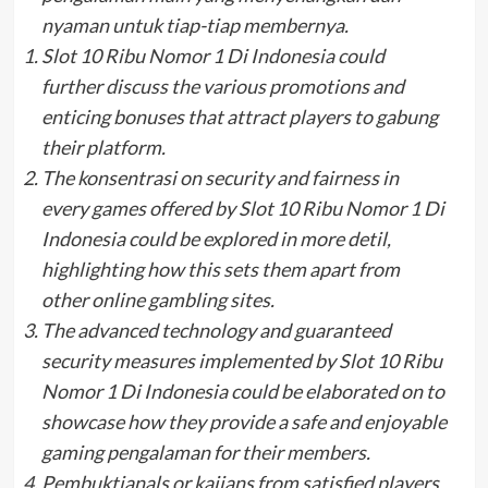
nyaman untuk tiap-tiap membernya.
Slot 10 Ribu Nomor 1 Di Indonesia could
further discuss the various promotions and
enticing bonuses that attract players to gabung
their platform.
The konsentrasi on security and fairness in
every games offered by Slot 10 Ribu Nomor 1 Di
Indonesia could be explored in more detil,
highlighting how this sets them apart from
other online gambling sites.
The advanced technology and guaranteed
security measures implemented by Slot 10 Ribu
Nomor 1 Di Indonesia could be elaborated on to
showcase how they provide a safe and enjoyable
gaming pengalaman for their members.
Pembuktianals or kajians from satisfied players