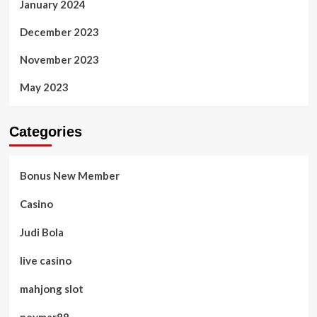
January 2024
December 2023
November 2023
May 2023
Categories
Bonus New Member
Casino
Judi Bola
live casino
mahjong slot