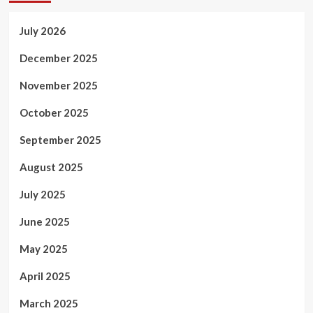
July 2026
December 2025
November 2025
October 2025
September 2025
August 2025
July 2025
June 2025
May 2025
April 2025
March 2025