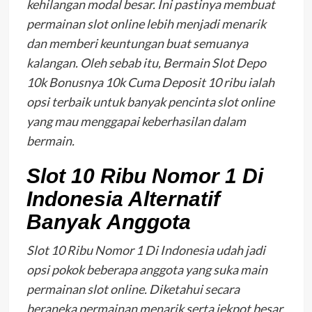
kehilangan modal besar. Ini pastinya membuat
permainan slot online lebih menjadi menarik
dan memberi keuntungan buat semuanya
kalangan. Oleh sebab itu, Bermain Slot Depo
10k Bonusnya 10k Cuma Deposit 10 ribu ialah
opsi terbaik untuk banyak pencinta slot online
yang mau menggapai keberhasilan dalam
bermain.
Slot 10 Ribu Nomor 1 Di
Indonesia Alternatif
Banyak Anggota
Slot 10 Ribu Nomor 1 Di Indonesia udah jadi
opsi pokok beberapa anggota yang suka main
permainan slot online. Diketahui secara
beraneka permainan menarik serta jekpot besar,