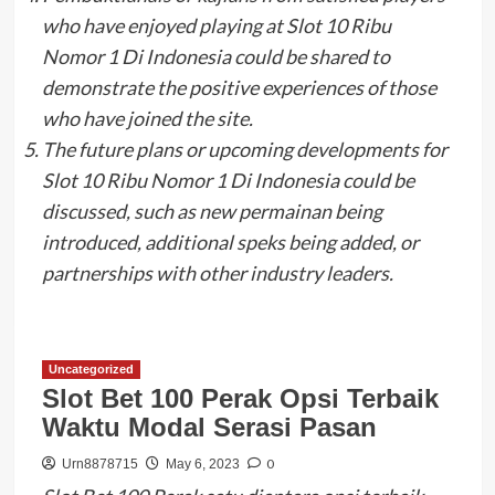
who have enjoyed playing at Slot 10 Ribu
Nomor 1 Di Indonesia could be shared to
demonstrate the positive experiences of those
who have joined the site.
The future plans or upcoming developments for
Slot 10 Ribu Nomor 1 Di Indonesia could be
discussed, such as new permainan being
introduced, additional speks being added, or
partnerships with other industry leaders.
Uncategorized
Slot Bet 100 Perak Opsi Terbaik
Waktu Modal Serasi Pasan
0
Urn8878715
May 6, 2023