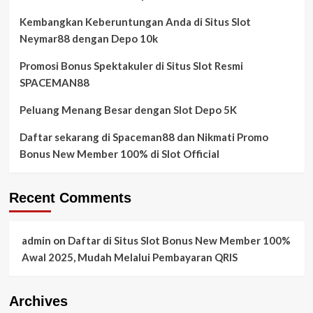
Kembangkan Keberuntungan Anda di Situs Slot
Neymar88 dengan Depo 10k
Promosi Bonus Spektakuler di Situs Slot Resmi
SPACEMAN88
Peluang Menang Besar dengan Slot Depo 5K
Daftar sekarang di Spaceman88 dan Nikmati Promo
Bonus New Member 100% di Slot Official
Recent Comments
admin
on
Daftar di Situs Slot Bonus New Member 100%
Awal 2025, Mudah Melalui Pembayaran QRIS
Archives