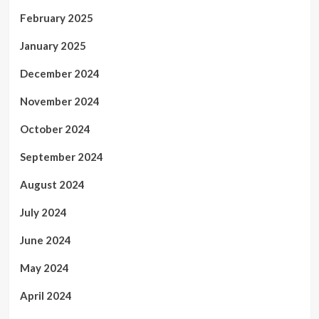
February 2025
January 2025
December 2024
November 2024
October 2024
September 2024
August 2024
July 2024
June 2024
May 2024
April 2024