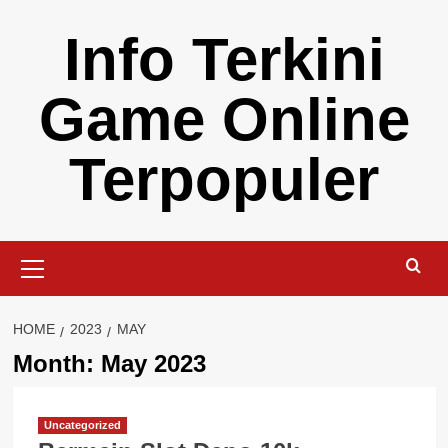
Skip
Info Terkini
to
content
Game Online
Terpopuler
Primary
Menu
HOME
2023
MAY
Month:
May 2023
Uncategorized