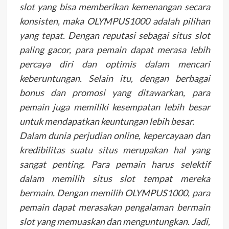
slot yang bisa memberikan kemenangan secara
konsisten, maka OLYMPUS1000 adalah pilihan
yang tepat. Dengan reputasi sebagai situs slot
paling gacor, para pemain dapat merasa lebih
percaya diri dan optimis dalam mencari
keberuntungan. Selain itu, dengan berbagai
bonus dan promosi yang ditawarkan, para
pemain juga memiliki kesempatan lebih besar
untuk mendapatkan keuntungan lebih besar.
Dalam dunia perjudian online, kepercayaan dan
kredibilitas suatu situs merupakan hal yang
sangat penting. Para pemain harus selektif
dalam memilih situs slot tempat mereka
bermain. Dengan memilih OLYMPUS1000, para
pemain dapat merasakan pengalaman bermain
slot yang memuaskan dan menguntungkan. Jadi,