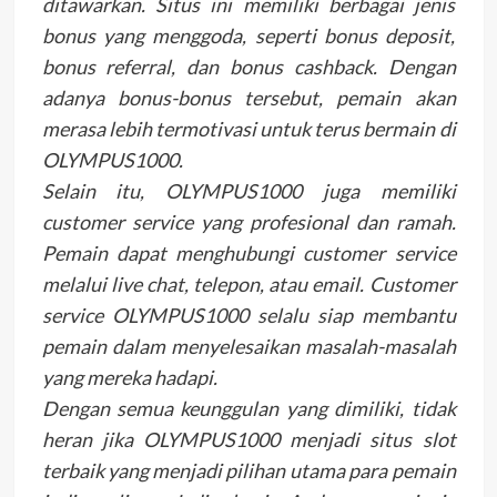
ditawarkan. Situs ini memiliki berbagai jenis
bonus yang menggoda, seperti bonus deposit,
bonus referral, dan bonus cashback. Dengan
adanya bonus-bonus tersebut, pemain akan
merasa lebih termotivasi untuk terus bermain di
OLYMPUS1000.
Selain itu, OLYMPUS1000 juga memiliki
customer service yang profesional dan ramah.
Pemain dapat menghubungi customer service
melalui live chat, telepon, atau email. Customer
service OLYMPUS1000 selalu siap membantu
pemain dalam menyelesaikan masalah-masalah
yang mereka hadapi.
Dengan semua keunggulan yang dimiliki, tidak
heran jika OLYMPUS1000 menjadi situs slot
terbaik yang menjadi pilihan utama para pemain