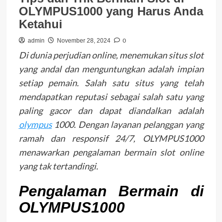
OLYMPUS1000 yang Harus Anda
Ketahui
0
admin
November 28, 2024
Di dunia perjudian online, menemukan situs slot
yang andal dan menguntungkan adalah impian
setiap pemain. Salah satu situs yang telah
mendapatkan reputasi sebagai salah satu yang
paling gacor dan dapat diandalkan adalah
olympus
1000. Dengan layanan pelanggan yang
ramah dan responsif 24/7, OLYMPUS1000
menawarkan pengalaman bermain slot online
yang tak tertandingi.
Pengalaman Bermain di
OLYMPUS1000