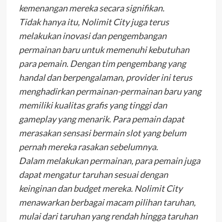
kemenangan mereka secara signifikan.
Tidak hanya itu, Nolimit City juga terus
melakukan inovasi dan pengembangan
permainan baru untuk memenuhi kebutuhan
para pemain. Dengan tim pengembang yang
handal dan berpengalaman, provider ini terus
menghadirkan permainan-permainan baru yang
memiliki kualitas grafis yang tinggi dan
gameplay yang menarik. Para pemain dapat
merasakan sensasi bermain slot yang belum
pernah mereka rasakan sebelumnya.
Dalam melakukan permainan, para pemain juga
dapat mengatur taruhan sesuai dengan
keinginan dan budget mereka. Nolimit City
menawarkan berbagai macam pilihan taruhan,
mulai dari taruhan yang rendah hingga taruhan