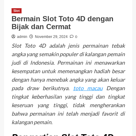
Slot
Bermain Slot Toto 4D dengan
Bijak dan Cermat
0
admin
November 29, 2024
Slot Toto 4D adalah jenis permainan tebak
angka yang semakin populer di kalangan pemain
judi di Indonesia. Permainan ini menawarkan
kesempatan untuk memenangkan hadiah besar
dengan hanya menebak angka yang akan keluar
pada draw berikutnya.
toto macau
Dengan
tingkat keberhasilan yang tinggi dan tingkat
keseruan yang tinggi, tidak mengherankan
bahwa permainan ini telah menjadi favorit di
kalangan pemain.