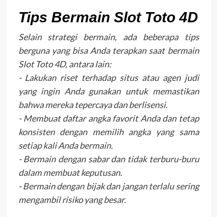
Tips Bermain Slot Toto 4D
Selain strategi bermain, ada beberapa tips
berguna yang bisa Anda terapkan saat bermain
Slot Toto 4D, antara lain:
- Lakukan riset terhadap situs atau agen judi
yang ingin Anda gunakan untuk memastikan
bahwa mereka tepercaya dan berlisensi.
- Membuat daftar angka favorit Anda dan tetap
konsisten dengan memilih angka yang sama
setiap kali Anda bermain.
- Bermain dengan sabar dan tidak terburu-buru
dalam membuat keputusan.
- Bermain dengan bijak dan jangan terlalu sering
mengambil risiko yang besar.