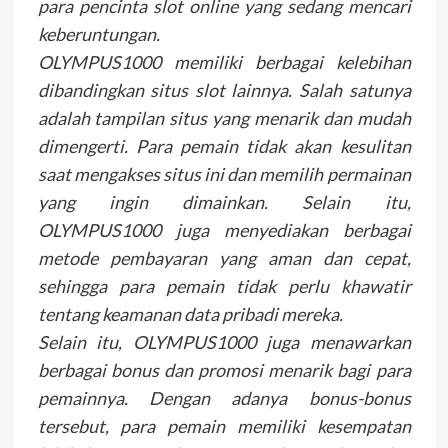
para pencinta slot online yang sedang mencari
keberuntungan.
OLYMPUS1000 memiliki berbagai kelebihan
dibandingkan situs slot lainnya. Salah satunya
adalah tampilan situs yang menarik dan mudah
dimengerti. Para pemain tidak akan kesulitan
saat mengakses situs ini dan memilih permainan
yang ingin dimainkan. Selain itu,
OLYMPUS1000 juga menyediakan berbagai
metode pembayaran yang aman dan cepat,
sehingga para pemain tidak perlu khawatir
tentang keamanan data pribadi mereka.
Selain itu, OLYMPUS1000 juga menawarkan
berbagai bonus dan promosi menarik bagi para
pemainnya. Dengan adanya bonus-bonus
tersebut, para pemain memiliki kesempatan