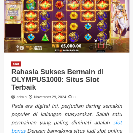
Slot
Rahasia Sukses Bermain di
OLYMPUS1000: Situs Slot
Terbaik
0
admin
November 29, 2024
Pada era digital ini, perjudian daring semakin
populer di kalangan masyarakat. Salah satu
permainan yang paling diminati adalah
slot
bonus
Dengan banyaknya situs judi slot online