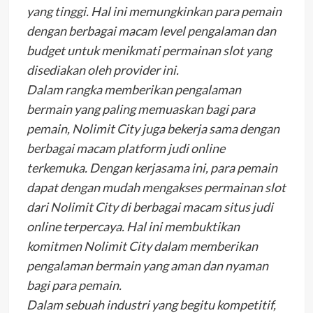
yang tinggi. Hal ini memungkinkan para pemain
dengan berbagai macam level pengalaman dan
budget untuk menikmati permainan slot yang
disediakan oleh provider ini.
Dalam rangka memberikan pengalaman
bermain yang paling memuaskan bagi para
pemain, Nolimit City juga bekerja sama dengan
berbagai macam platform judi online
terkemuka. Dengan kerjasama ini, para pemain
dapat dengan mudah mengakses permainan slot
dari Nolimit City di berbagai macam situs judi
online terpercaya. Hal ini membuktikan
komitmen Nolimit City dalam memberikan
pengalaman bermain yang aman dan nyaman
bagi para pemain.
Dalam sebuah industri yang begitu kompetitif,