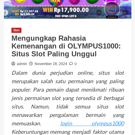
Slot
Mengungkap Rahasia
Kemenangan di OLYMPUS1000:
Situs Slot Paling Unggul
0
admin
November 28, 2024
Dalam dunia perjudian online, situs slot
merupakan salah satu permainan yang paling
populer. Para pemain dapat menikmati ribuan
jenis permainan slot yang tersedia di berbagai
situs. Namun, tidak semua situs slot
menawarkan pengalaman bermain yang
memuaskan.
login olympus1000
Keberuntungan memang menjadi faktor utama