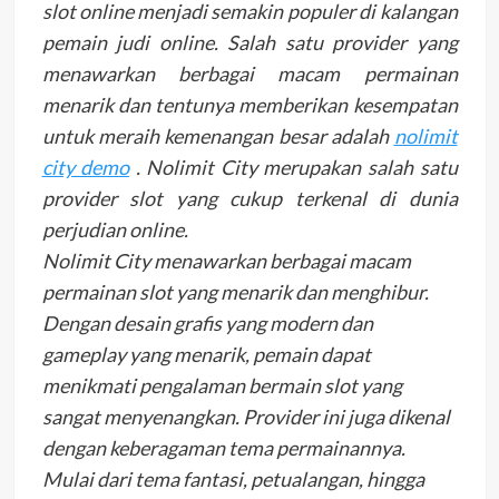
slot online menjadi semakin populer di kalangan
pemain judi online. Salah satu provider yang
menawarkan berbagai macam permainan
menarik dan tentunya memberikan kesempatan
untuk meraih kemenangan besar adalah
nolimit
city demo
. Nolimit City merupakan salah satu
provider slot yang cukup terkenal di dunia
perjudian online.
Nolimit City menawarkan berbagai macam
permainan slot yang menarik dan menghibur.
Dengan desain grafis yang modern dan
gameplay yang menarik, pemain dapat
menikmati pengalaman bermain slot yang
sangat menyenangkan. Provider ini juga dikenal
dengan keberagaman tema permainannya.
Mulai dari tema fantasi, petualangan, hingga