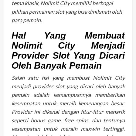
tema klasik, Nolimit City memiliki berbagai
pilihan permainan slot yang bisa dinikmati oleh
para pemain.
Hal Yang Membuat
Nolimit City Menjadi
Provider Slot Yang Dicari
Oleh Banyak Pemain
Salah satu hal yang membuat Nolimit City
menjadi provider slot yang dicari oleh banyak
pemain adalah kemampuannya memberikan
kesempatan untuk meraih kemenangan besar.
Provider ini dikenal dengan fitur-fitur menarik
seperti bonus game, free spins, dan tentunya
kesempatan untuk meraih maxwin tertinggi.