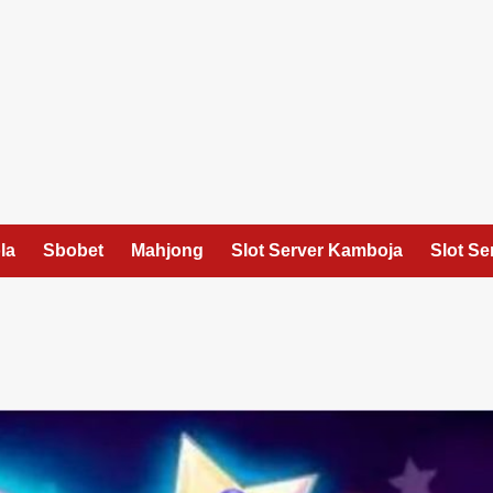
la
Sbobet
Mahjong
Slot Server Kamboja
Slot Se