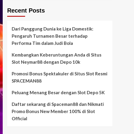
Recent Posts
Dari Panggung Dunia ke Liga Domestik:
Pengaruh Turnamen Besar terhadap
Performa Tim dalam Judi Bola
Kembangkan Keberuntungan Anda di Situs
Slot Neymar88 dengan Depo 10k
Promosi Bonus Spektakuler di Situs Slot Resmi
SPACEMAN88
Peluang Menang Besar dengan Slot Depo 5K
Daftar sekarang di Spaceman88 dan Nikmati
Promo Bonus New Member 100% di Slot
Official