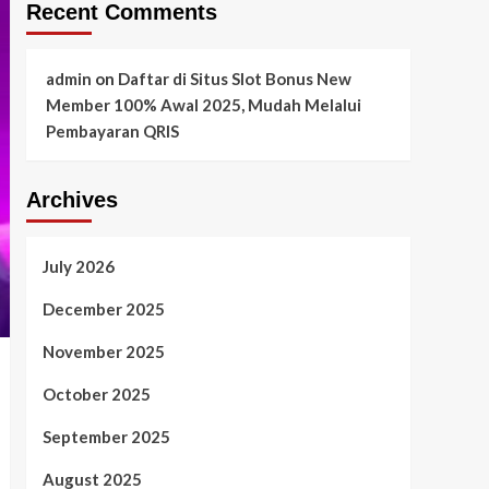
Recent Comments
admin
on
Daftar di Situs Slot Bonus New
Member 100% Awal 2025, Mudah Melalui
Pembayaran QRIS
Archives
July 2026
December 2025
November 2025
October 2025
September 2025
August 2025