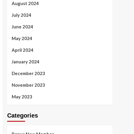
August 2024
July 2024
June 2024
May 2024
April 2024
January 2024
December 2023
November 2023
May 2023
Categories