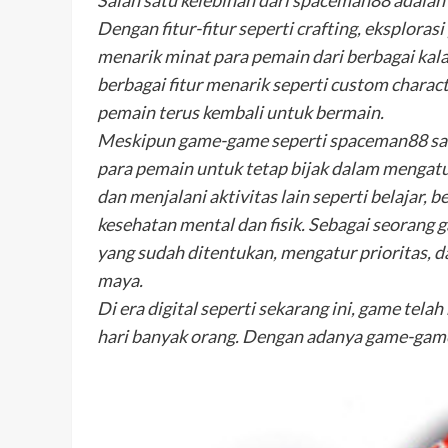
Dengan fitur-fitur seperti crafting, eksploras
menarik minat para pemain dari berbagai kal
berbagai fitur menarik seperti custom charac
pemain terus kembali untuk bermain.
Meskipun game-game seperti spaceman88 san
para pemain untuk tetap bijak dalam menga
dan menjalani aktivitas lain seperti belajar, 
kesehatan mental dan fisik. Sebagai seorang
yang sudah ditentukan, mengatur prioritas, 
maya.
Di era digital seperti sekarang ini, game tela
hari banyak orang. Dengan adanya game-gam