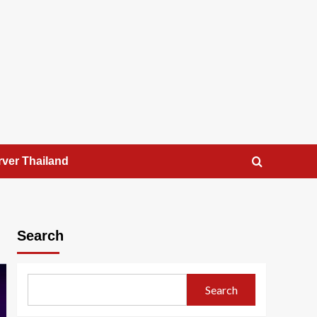
rver Thailand
Search
Search