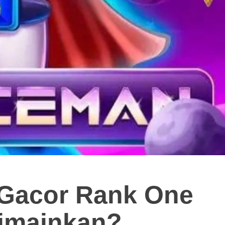
 Gacor Rank One
imainkan?