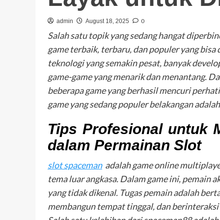
0
admin
August 18, 2025
Salah satu topik yang sedang hangat diperbi
game terbaik, terbaru, dan populer yang bis
teknologi yang semakin pesat, banyak develo
game-game yang menarik dan menantang. Dari 
beberapa game yang berhasil mencuri perhati
game yang sedang populer belakangan adala
Tips Profesional untuk
dalam Permainan Slot
slot spaceman
adalah game online multiplay
tema luar angkasa. Dalam game ini, pemain a
yang tidak dikenal. Tugas pemain adalah be
membangun tempat tinggal, dan berinteraksi 
Salah satu kelebihan dari spaceman88 adala