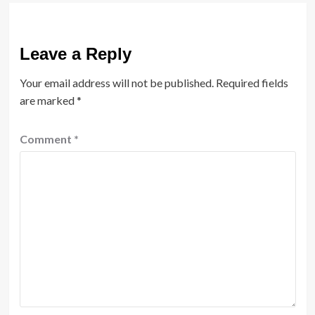
Leave a Reply
Your email address will not be published.
Required fields
are marked
*
Comment
*