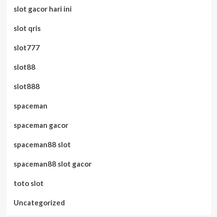
slot gacor hari ini
slot qris
slot777
slot88
slot888
spaceman
spaceman gacor
spaceman88 slot
spaceman88 slot gacor
toto slot
Uncategorized