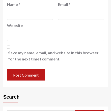
Name
*
Email
*
Website
Save my name, email, and website in this browser
for the next time I comment.
Search