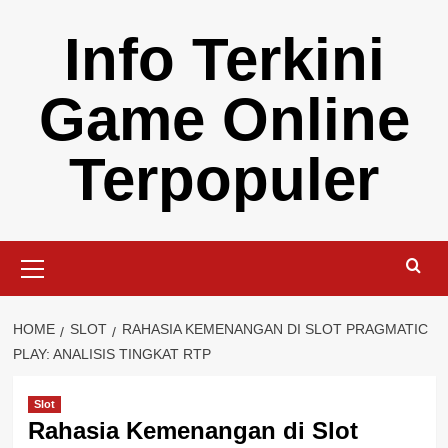
Skip
Info Terkini
to
content
Game Online
Terpopuler
Primary
Menu
HOME
SLOT
RAHASIA KEMENANGAN DI SLOT PRAGMATIC
PLAY: ANALISIS TINGKAT RTP
Slot
Rahasia Kemenangan di Slot