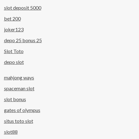
slot deposit 5000
bet 200
joker123
depo 25 bonus 25
Slot Toto
depo slot
mahjong ways
spaceman slot
slot bonus
gates of olympus
situs toto slot
slot88