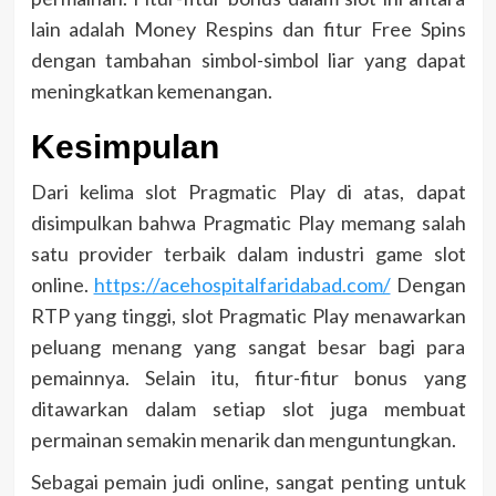
lain adalah Money Respins dan fitur Free Spins
dengan tambahan simbol-simbol liar yang dapat
meningkatkan kemenangan.
Kesimpulan
Dari kelima slot Pragmatic Play di atas, dapat
disimpulkan bahwa Pragmatic Play memang salah
satu provider terbaik dalam industri game slot
online.
https://acehospitalfaridabad.com/
Dengan
RTP yang tinggi, slot Pragmatic Play menawarkan
peluang menang yang sangat besar bagi para
pemainnya. Selain itu, fitur-fitur bonus yang
ditawarkan dalam setiap slot juga membuat
permainan semakin menarik dan menguntungkan.
Sebagai pemain judi online, sangat penting untuk