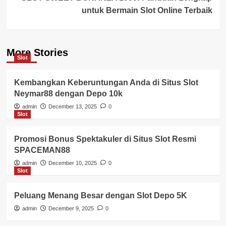
untuk Bermain Slot Online Terbaik
More Stories
Slot
Kembangkan Keberuntungan Anda di Situs Slot
Neymar88 dengan Depo 10k
admin
December 13, 2025
0
Slot
Promosi Bonus Spektakuler di Situs Slot Resmi
SPACEMAN88
admin
December 10, 2025
0
Slot
Peluang Menang Besar dengan Slot Depo 5K
admin
December 9, 2025
0