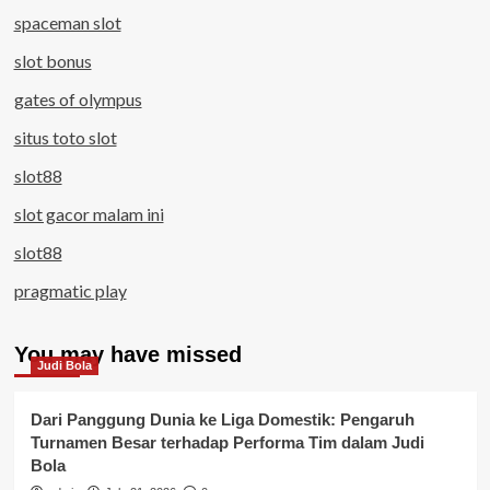
spaceman slot
slot bonus
gates of olympus
situs toto slot
slot88
slot gacor malam ini
slot88
pragmatic play
You may have missed
Judi Bola
Dari Panggung Dunia ke Liga Domestik: Pengaruh
Turnamen Besar terhadap Performa Tim dalam Judi
Bola