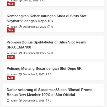
admin
July 21, 2026
0
Slot
Kembangkan Keberuntungan Anda di Situs Slot
Neymar88 dengan Depo 10k
admin
December 13, 2025
0
Slot
Promosi Bonus Spektakuler di Situs Slot Resmi
SPACEMAN88
admin
December 10, 2025
0
Slot
Peluang Menang Besar dengan Slot Depo 5K
admin
December 9, 2025
0
Slot
Daftar sekarang di Spaceman88 dan Nikmati Promo
Bonus New Member 100% di Slot Official
admin
December 7, 2025
0