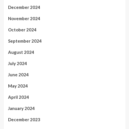
December 2024
November 2024
October 2024
September 2024
August 2024
July 2024
June 2024
May 2024
April 2024
January 2024
December 2023