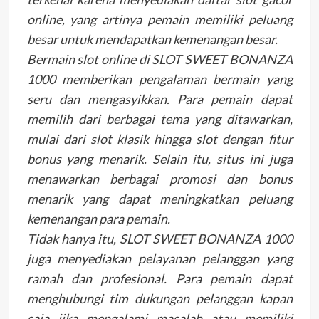
online, yang artinya pemain memiliki peluang
besar untuk mendapatkan kemenangan besar.
Bermain slot online di SLOT SWEET BONANZA
1000 memberikan pengalaman bermain yang
seru dan mengasyikkan. Para pemain dapat
memilih dari berbagai tema yang ditawarkan,
mulai dari slot klasik hingga slot dengan fitur
bonus yang menarik. Selain itu, situs ini juga
menawarkan berbagai promosi dan bonus
menarik yang dapat meningkatkan peluang
kemenangan para pemain.
Tidak hanya itu, SLOT SWEET BONANZA 1000
juga menyediakan pelayanan pelanggan yang
ramah dan profesional. Para pemain dapat
menghubungi tim dukungan pelanggan kapan
saja jika mengalami masalah atau memiliki