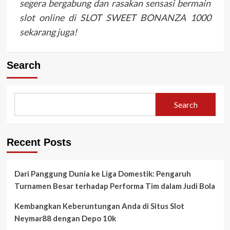
segera bergabung dan rasakan sensasi bermain
slot online di SLOT SWEET BONANZA 1000
sekarang juga!
Search
Search
Recent Posts
Dari Panggung Dunia ke Liga Domestik: Pengaruh
Turnamen Besar terhadap Performa Tim dalam Judi Bola
Kembangkan Keberuntungan Anda di Situs Slot
Neymar88 dengan Depo 10k