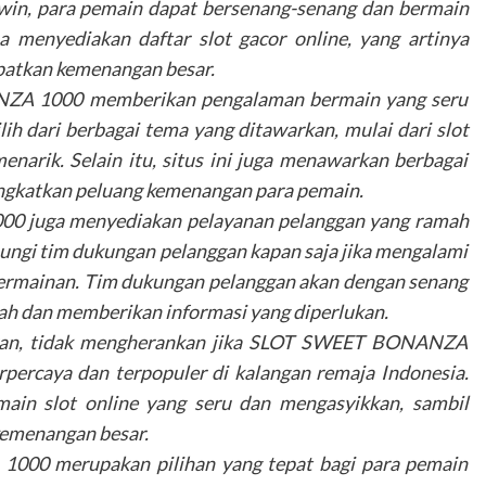
xwin, para pemain dapat bersenang-senang dan bermain
a menyediakan daftar slot gacor online, yang artinya
patkan kemenangan besar.
NZA 1000 memberikan pengalaman bermain yang seru
h dari berbagai tema yang ditawarkan, mulai dari slot
menarik. Selain itu, situs ini juga menawarkan berbagai
ngkatkan peluang kemenangan para pemain.
0 juga menyediakan pelayanan pelanggan yang ramah
ungi tim dukungan pelanggan kapan saja jika mengalami
permainan. Tim dukungan pelanggan akan dengan senang
h dan memberikan informasi yang diperlukan.
rkan, tidak mengherankan jika SLOT SWEET BONANZA
erpercaya dan terpopuler di kalangan remaja Indonesia.
ain slot online yang seru dan mengasyikkan, sambil
kemenangan besar.
00 merupakan pilihan yang tepat bagi para pemain