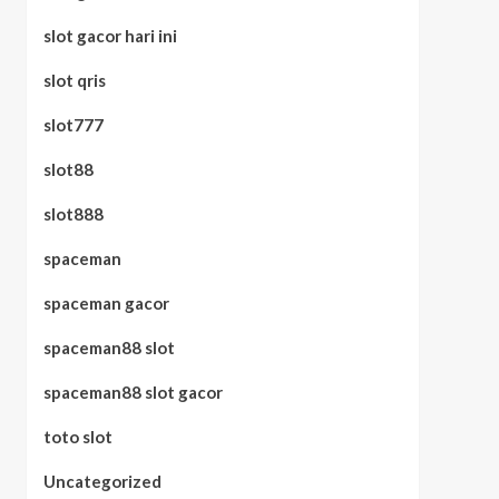
slot gacor hari ini
slot qris
slot777
slot88
slot888
spaceman
spaceman gacor
spaceman88 slot
spaceman88 slot gacor
toto slot
Uncategorized