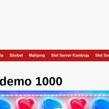
la
Sbobet
Mahjong
Slot Server Kamboja
Slot Se
 demo 1000