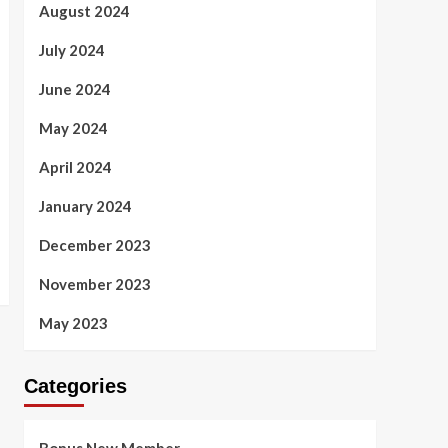
August 2024
July 2024
June 2024
May 2024
April 2024
January 2024
December 2023
November 2023
May 2023
Categories