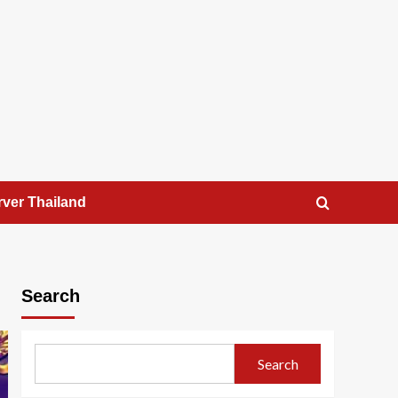
rver Thailand
Search
Search