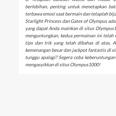
berlebihan, penting untuk menetapkan ba
terbawa emosi saat bermain dan tetaplah bij
Starlight Princess dan Gates of Olympus ad
yang dapat Anda mainkan di situs Olympus10
menguntungkan, kedua permainan ini telah 
tips dan trik yang telah dibahas di atas,
kemenangan besar dan jackpot fantastis di 
tunggu apalagi? Segera coba keberuntunga
mengasyikkan di situs Olympus1000!