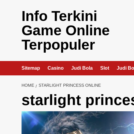
Skip
to
Info Terkini
content
Game Online
Terpopuler
Sitemap
Casino
Judi Bola
Slot
Judi Bo
HOME
STARLIGHT PRINCESS ONLINE
starlight prince