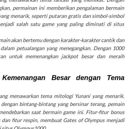
ngkan, permainan ini memberikan pengalaman bermain
yang menarik, seperti putaran gratis dan simbol-simbol
enjadi salah satu game yang paling diminati di situs
main akan bertemu dengan karakter-karakter cantik dan
 dalam petualangan yang menegangkan. Dengan 1000
atan untuk memenangkan jackpot besar dan meraih
h Kemenangan Besar dengan Tema
yang menawarkan tema mitologi Yunani yang menarik.
 dengan bintang-bintang yang bersinar terang, pemain
endebarkan saat bermain game ini. Fitur-fitur bonus
s dan fitur respin, membuat Gates of Olympus menjadi
di situs Olympus1000.