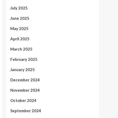
July 2025
June 2025
May 2025
April 2025
March 2025
February 2025
January 2025
December 2024
November 2024
October 2024
September 2024