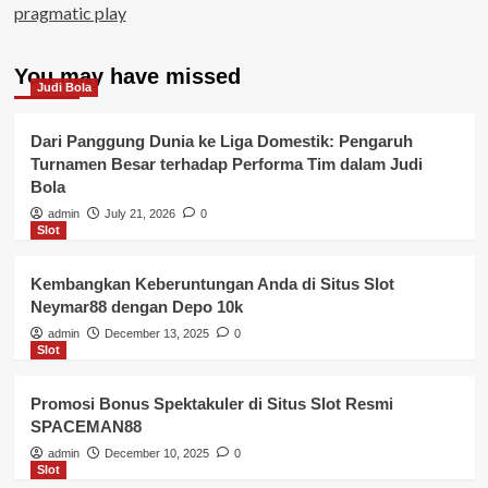
pragmatic play
You may have missed
Judi Bola
Dari Panggung Dunia ke Liga Domestik: Pengaruh
Turnamen Besar terhadap Performa Tim dalam Judi
Bola
admin
July 21, 2026
0
Slot
Kembangkan Keberuntungan Anda di Situs Slot
Neymar88 dengan Depo 10k
admin
December 13, 2025
0
Slot
Promosi Bonus Spektakuler di Situs Slot Resmi
SPACEMAN88
admin
December 10, 2025
0
Slot