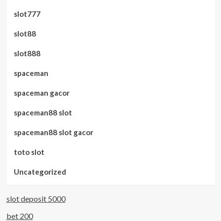
slot777
slot88
slot888
spaceman
spaceman gacor
spaceman88 slot
spaceman88 slot gacor
toto slot
Uncategorized
slot deposit 5000
bet 200