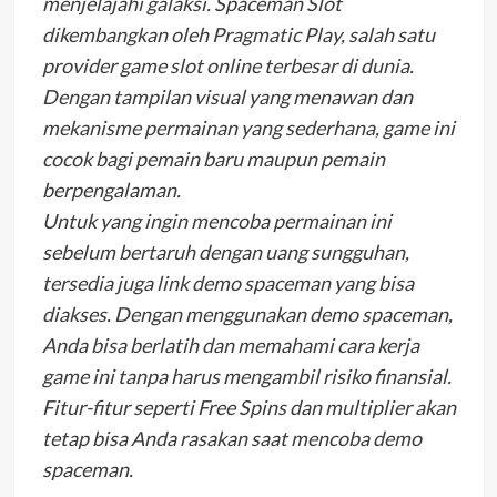
menjelajahi galaksi. Spaceman Slot
dikembangkan oleh Pragmatic Play, salah satu
provider game slot online terbesar di dunia.
Dengan tampilan visual yang menawan dan
mekanisme permainan yang sederhana, game ini
cocok bagi pemain baru maupun pemain
berpengalaman.
Untuk yang ingin mencoba permainan ini
sebelum bertaruh dengan uang sungguhan,
tersedia juga link demo spaceman yang bisa
diakses. Dengan menggunakan demo spaceman,
Anda bisa berlatih dan memahami cara kerja
game ini tanpa harus mengambil risiko finansial.
Fitur-fitur seperti Free Spins dan multiplier akan
tetap bisa Anda rasakan saat mencoba demo
spaceman.