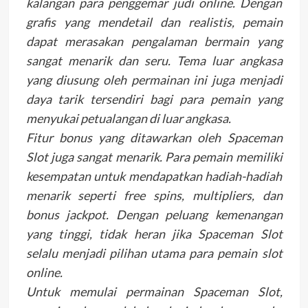
kalangan para penggemar judi online. Dengan
grafis yang mendetail dan realistis, pemain
dapat merasakan pengalaman bermain yang
sangat menarik dan seru. Tema luar angkasa
yang diusung oleh permainan ini juga menjadi
daya tarik tersendiri bagi para pemain yang
menyukai petualangan di luar angkasa.
Fitur bonus yang ditawarkan oleh Spaceman
Slot juga sangat menarik. Para pemain memiliki
kesempatan untuk mendapatkan hadiah-hadiah
menarik seperti free spins, multipliers, dan
bonus jackpot. Dengan peluang kemenangan
yang tinggi, tidak heran jika Spaceman Slot
selalu menjadi pilihan utama para pemain slot
online.
Untuk memulai permainan Spaceman Slot,