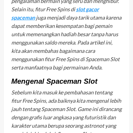
pengalaman bermain yang seru dan menghibur.
Selain itu, fitur Free Spins di
slot gacor
spaceman
juga menjadi daya tarik utama karena
dapat memberikan kesempatan bagi pemain
untuk memenangkan hadiah besar tanpa harus
menggunakan saldo mereka. Pada artikel ini,
kita akan membahas bagaimana cara
menggunakan fitur Free Spins di Spaceman Slot
serta manfaatnya bagi permainan Anda.
Mengenal Spaceman Slot
Sebelum kita masuk ke pembahasan tentang
fitur Free Spins, ada baiknya kita mengenal lebih
jauh tentang Spaceman Slot. Game ini dirancang
dengan grafis luar angkasa yang futuristik dan
karakter utama berupa seorang astronot yang