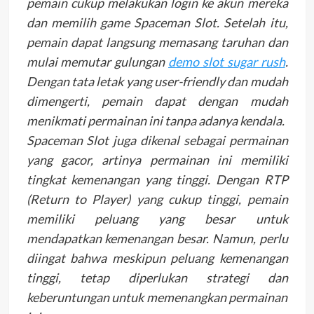
pemain cukup melakukan login ke akun mereka
dan memilih game Spaceman Slot. Setelah itu,
pemain dapat langsung memasang taruhan dan
mulai memutar gulungan
demo slot sugar rush
.
Dengan tata letak yang user-friendly dan mudah
dimengerti, pemain dapat dengan mudah
menikmati permainan ini tanpa adanya kendala.
Spaceman Slot juga dikenal sebagai permainan
yang gacor, artinya permainan ini memiliki
tingkat kemenangan yang tinggi. Dengan RTP
(Return to Player) yang cukup tinggi, pemain
memiliki peluang yang besar untuk
mendapatkan kemenangan besar. Namun, perlu
diingat bahwa meskipun peluang kemenangan
tinggi, tetap diperlukan strategi dan
keberuntungan untuk memenangkan permainan