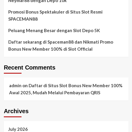
Neymar88 dengan Depo 10k
Promosi Bonus Spektakuler di Situs Slot Resmi
SPACEMAN88
Peluang Menang Besar dengan Slot Depo 5K
Daftar sekarang di Spaceman88 dan Nikmati Promo
Bonus New Member 100% di Slot Official
Recent Comments
admin
on
Daftar di Situs Slot Bonus New Member 100%
Awal 2025, Mudah Melalui Pembayaran QRIS
Archives
July 2026