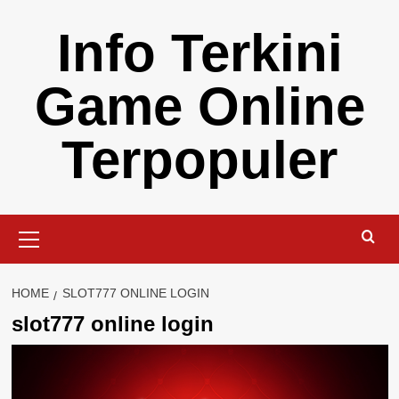
Skip
Info Terkini
to
content
Game Online
Terpopuler
Primary
Menu
HOME
SLOT777 ONLINE LOGIN
slot777 online login