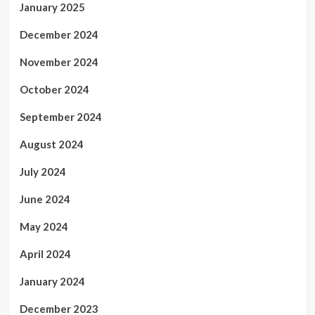
January 2025
December 2024
November 2024
October 2024
September 2024
August 2024
July 2024
June 2024
May 2024
April 2024
January 2024
December 2023