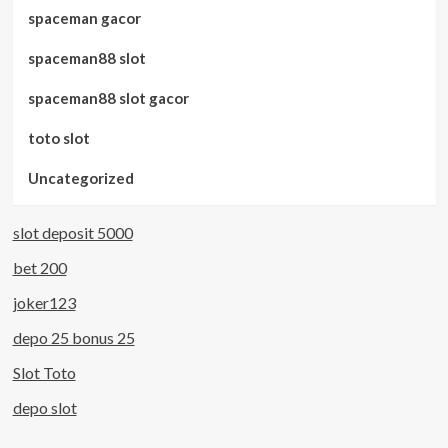
spaceman gacor
spaceman88 slot
spaceman88 slot gacor
toto slot
Uncategorized
slot deposit 5000
bet 200
joker123
depo 25 bonus 25
Slot Toto
depo slot