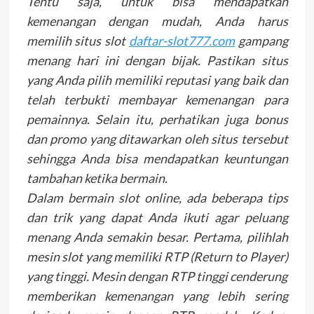
Tentu saja, untuk bisa mendapatkan
kemenangan dengan mudah, Anda harus
memilih situs slot
daftar-slot777.com
gampang
menang hari ini dengan bijak. Pastikan situs
yang Anda pilih memiliki reputasi yang baik dan
telah terbukti membayar kemenangan para
pemainnya. Selain itu, perhatikan juga bonus
dan promo yang ditawarkan oleh situs tersebut
sehingga Anda bisa mendapatkan keuntungan
tambahan ketika bermain.
Dalam bermain slot online, ada beberapa tips
dan trik yang dapat Anda ikuti agar peluang
menang Anda semakin besar. Pertama, pilihlah
mesin slot yang memiliki RTP (Return to Player)
yang tinggi. Mesin dengan RTP tinggi cenderung
memberikan kemenangan yang lebih sering