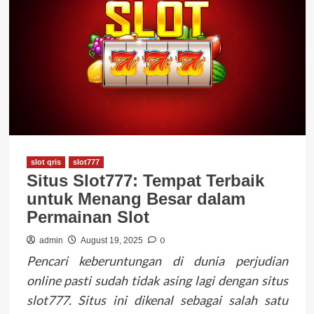
slot qris
slot777
Situs Slot777: Tempat Terbaik
untuk Menang Besar dalam
Permainan Slot
0
admin
August 19, 2025
Pencari keberuntungan di dunia perjudian
online pasti sudah tidak asing lagi dengan situs
slot777. Situs ini dikenal sebagai salah satu