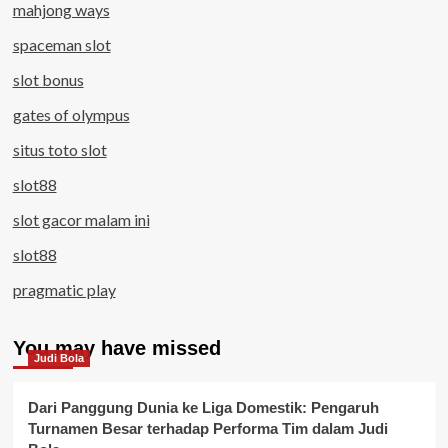
mahjong ways
spaceman slot
slot bonus
gates of olympus
situs toto slot
slot88
slot gacor malam ini
slot88
pragmatic play
You may have missed
Judi Bola
Dari Panggung Dunia ke Liga Domestik: Pengaruh
Turnamen Besar terhadap Performa Tim dalam Judi