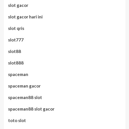
slot gacor
slot gacor hari ini
slot qris
slot777
slot88
slot888
spaceman
spaceman gacor
spaceman88 slot
spaceman88 slot gacor
toto slot