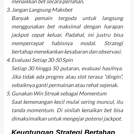
menaikkan bet secara perlahan.
Jangan Langsung Maksbet
Banyak pemain tergoda untuk langsung
menggunakan bet maksimal dengan harapan
jackpot cepat keluar. Padahal, ini justru bisa
mempercepat habisnya modal. Strategi
bertahap menekankan kesabaran dan observasi.
Evaluasi Setiap 30-50 Spin
Setiap 30 hingga 50 putaran, evaluasi hasilnya.
Jika tidak ada progres atau slot terasa “dingin”,
sebaiknya ganti permainan atau rehat sejenak.
Gunakan Win Streak sebagai Momentum
Saat kemenangan kecil mulai sering muncul, itu
tanda momentum. Di sinilah kenaikan bet bisa
dimaksimalkan untuk mengejar potensi jackpot.
Keuntungan Strategi Bertahap