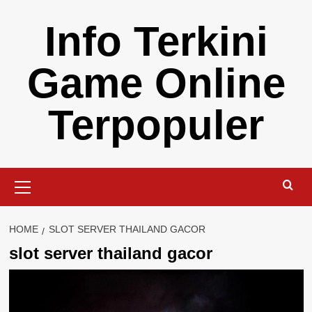
Skip
Info Terkini
to
content
Game Online
Terpopuler
Primary
Menu
HOME
SLOT SERVER THAILAND GACOR
slot server thailand gacor