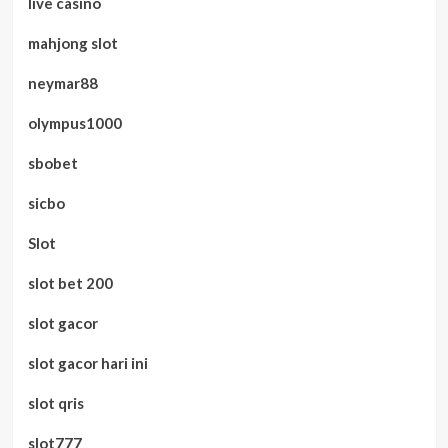
live casino
mahjong slot
neymar88
olympus1000
sbobet
sicbo
Slot
slot bet 200
slot gacor
slot gacor hari ini
slot qris
slot777