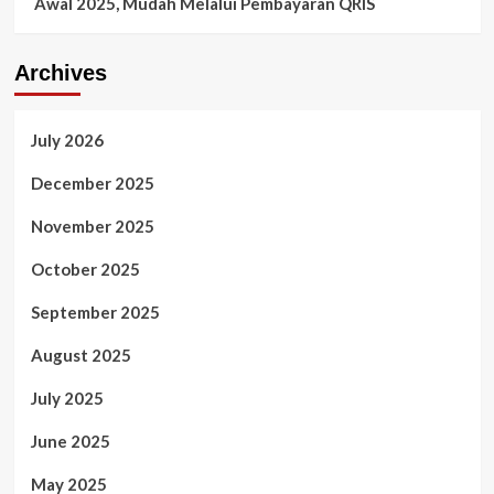
Awal 2025, Mudah Melalui Pembayaran QRIS
Archives
July 2026
December 2025
November 2025
October 2025
September 2025
August 2025
July 2025
June 2025
May 2025