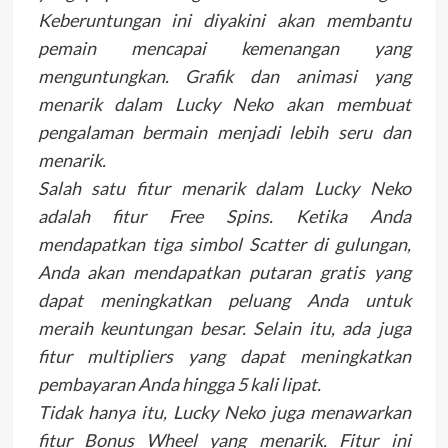
Keberuntungan ini diyakini akan membantu
pemain mencapai kemenangan yang
menguntungkan. Grafik dan animasi yang
menarik dalam Lucky Neko akan membuat
pengalaman bermain menjadi lebih seru dan
menarik.
Salah satu fitur menarik dalam Lucky Neko
adalah fitur Free Spins. Ketika Anda
mendapatkan tiga simbol Scatter di gulungan,
Anda akan mendapatkan putaran gratis yang
dapat meningkatkan peluang Anda untuk
meraih keuntungan besar. Selain itu, ada juga
fitur multipliers yang dapat meningkatkan
pembayaran Anda hingga 5 kali lipat.
Tidak hanya itu, Lucky Neko juga menawarkan
fitur Bonus Wheel yang menarik. Fitur ini