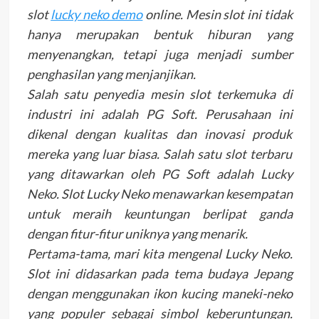
slot
lucky neko demo
online. Mesin slot ini tidak
hanya merupakan bentuk hiburan yang
menyenangkan, tetapi juga menjadi sumber
penghasilan yang menjanjikan.
Salah satu penyedia mesin slot terkemuka di
industri ini adalah PG Soft. Perusahaan ini
dikenal dengan kualitas dan inovasi produk
mereka yang luar biasa. Salah satu slot terbaru
yang ditawarkan oleh PG Soft adalah Lucky
Neko. Slot Lucky Neko menawarkan kesempatan
untuk meraih keuntungan berlipat ganda
dengan fitur-fitur uniknya yang menarik.
Pertama-tama, mari kita mengenal Lucky Neko.
Slot ini didasarkan pada tema budaya Jepang
dengan menggunakan ikon kucing maneki-neko
yang populer sebagai simbol keberuntungan.