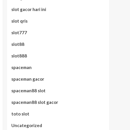
slot gacor hari ini
slot qris
slot777
slot88
slot888
spaceman
spaceman gacor
spaceman88 slot
spaceman88 slot gacor
toto slot
Uncategorized