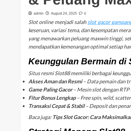
0
admin
August 24, 2025
Slot online menjadi salah
slot gacor gampa
keseruan, variasi tema, dan kesempatan mera
yang menawarkan peluang maxwin tinggi, seh
mendapatkan kemenangan optimal setiap har
Keunggulan Bermain di 
Situs resmi Slot88 memiliki berbagai keunggu
Akses Aman dan Resmi
– Data pemain dan tr
Game Paling Gacor
– Mesin slot dengan RTP t
Fitur Bonus Lengkap
– Free spin, wild, scatter
Transaksi Cepat & Stabil
– Deposit dan penar
Baca juga:
Tips Slot Gacor: Cara Maksimalkan