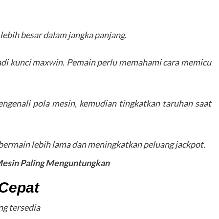
ebih besar dalam jangka panjang.
enjadi kunci maxwin. Pemain perlu memahami cara memicu
engenali pola mesin, kemudian tingkatkan taruhan saat
ermain lebih lama dan meningkatkan peluang jackpot.
h Mesin Paling Menguntungkan
 Cepat
ng tersedia