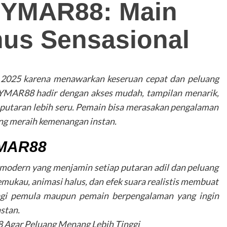
EYMAR88: Main
us Sensasional
di 2025 karena menawarkan keseruan cepat dan peluang
EYMAR88 hadir dengan akses mudah, tampilan menarik,
putaran lebih seru. Pemain bisa merasakan pengalaman
ng meraih kemenangan instan.
YMAR88
dern yang menjamin setiap putaran adil dan peluang
ukau, animasi halus, dan efek suara realistis membuat
bagi pemula maupun pemain berpengalaman yang ingin
stan.
8 Agar Peluang Menang Lebih Tinggi