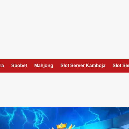
la
Sbobet
Mahjong
Slot Server Kamboja
Slot Se