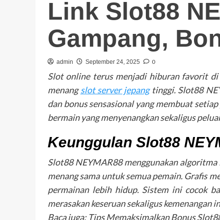
Link Slot88 N
Gampang, Bon
0
admin
September 24, 2025
Slot online terus menjadi hiburan favorit 
menang
slot server jepang
tinggi. Slot88 N
dan bonus sensasional yang membuat setiap 
bermain yang menyenangkan sekaligus pelua
Keunggulan Slot88 NE
Slot88 NEYMAR88 menggunakan algoritma mo
menang sama untuk semua pemain. Grafis mem
permainan lebih hidup. Sistem ini cocok 
merasakan keseruan sekaligus kemenangan in
Baca juga: Tips Memaksimalkan Bonus Slot8