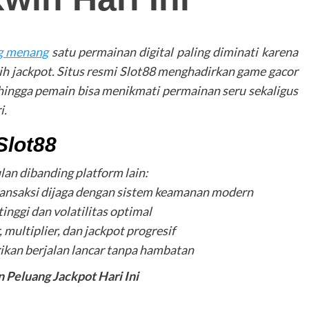
ng menang
satu permainan digital paling diminati karena
ih jackpot. Situs resmi Slot88 menghadirkan game gacor
ingga pemain bisa menikmati permainan seru sekaligus
i.
Slot88
lan dibanding platform lain:
ansaksi dijaga dengan sistem keamanan modern
inggi dan volatilitas optimal
, multiplier, dan jackpot progresif
ikan berjalan lancar tanpa hambatan
 Peluang Jackpot Hari Ini