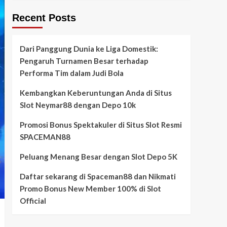
Recent Posts
Dari Panggung Dunia ke Liga Domestik:
Pengaruh Turnamen Besar terhadap
Performa Tim dalam Judi Bola
Kembangkan Keberuntungan Anda di Situs
Slot Neymar88 dengan Depo 10k
Promosi Bonus Spektakuler di Situs Slot Resmi
SPACEMAN88
Peluang Menang Besar dengan Slot Depo 5K
Daftar sekarang di Spaceman88 dan Nikmati
Promo Bonus New Member 100% di Slot
Official