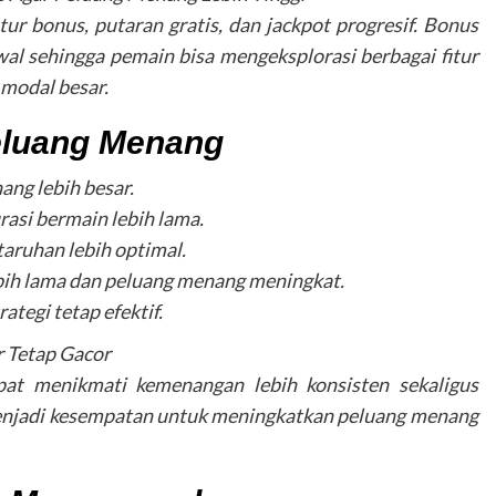
itur bonus, putaran gratis, dan jackpot progresif. Bonus
l sehingga pemain bisa mengeksplorasi berbagai fitur
 modal besar.
eluang Menang
ang lebih besar.
rasi bermain lebih lama.
taruhan lebih optimal.
ebih lama dan peluang menang meningkat.
ategi tetap efektif.
r Tetap Gacor
pat menikmati kemenangan lebih konsisten sekaligus
menjadi kesempatan untuk meningkatkan peluang menang