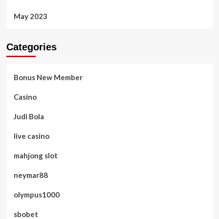
May 2023
Categories
Bonus New Member
Casino
Judi Bola
live casino
mahjong slot
neymar88
olympus1000
sbobet