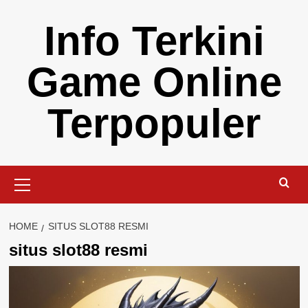
Skip
Info Terkini
to
content
Game Online
Terpopuler
Primary
Menu
HOME
SITUS SLOT88 RESMI
situs slot88 resmi