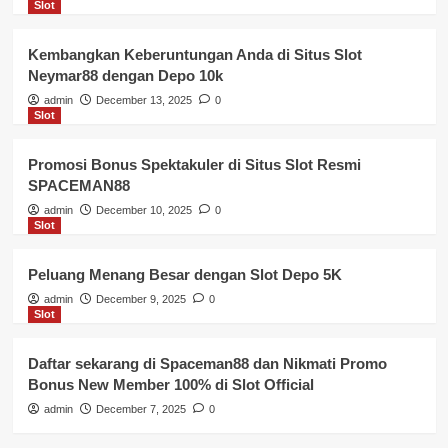
Slot
Kembangkan Keberuntungan Anda di Situs Slot
Neymar88 dengan Depo 10k
admin
December 13, 2025
0
Slot
Promosi Bonus Spektakuler di Situs Slot Resmi
SPACEMAN88
admin
December 10, 2025
0
Slot
Peluang Menang Besar dengan Slot Depo 5K
admin
December 9, 2025
0
Slot
Daftar sekarang di Spaceman88 dan Nikmati Promo
Bonus New Member 100% di Slot Official
admin
December 7, 2025
0