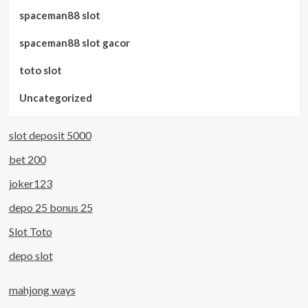
spaceman88 slot
spaceman88 slot gacor
toto slot
Uncategorized
slot deposit 5000
bet 200
joker123
depo 25 bonus 25
Slot Toto
depo slot
mahjong ways