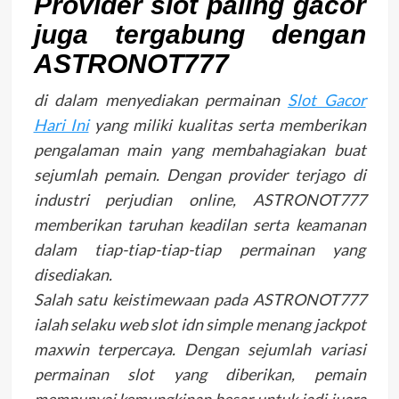
Provider slot paling gacor
juga tergabung dengan
ASTRONOT777
di dalam menyediakan permainan
Slot Gacor
Hari Ini
yang miliki kualitas serta memberikan
pengalaman main yang membahagiakan buat
sejumlah pemain. Dengan provider terjago di
industri perjudian online, ASTRONOT777
memberikan taruhan keadilan serta keamanan
dalam tiap-tiap-tiap-tiap permainan yang
disediakan.
Salah satu keistimewaan pada ASTRONOT777
ialah selaku web slot idn simple menang jackpot
maxwin terpercaya. Dengan sejumlah variasi
permainan slot yang diberikan, pemain