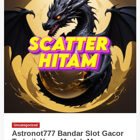
Uncategorized
Astronot777 Bandar Slot Gacor