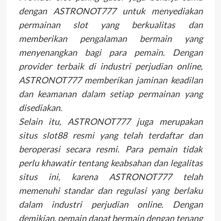
dengan ASTRONOT777 untuk menyediakan
permainan slot yang berkualitas dan
memberikan pengalaman bermain yang
menyenangkan bagi para pemain. Dengan
provider terbaik di industri perjudian online,
ASTRONOT777 memberikan jaminan keadilan
dan keamanan dalam setiap permainan yang
disediakan.
Selain itu, ASTRONOT777 juga merupakan
situs slot88 resmi yang telah terdaftar dan
beroperasi secara resmi. Para pemain tidak
perlu khawatir tentang keabsahan dan legalitas
situs ini, karena ASTRONOT777 telah
memenuhi standar dan regulasi yang berlaku
dalam industri perjudian online. Dengan
demikian, pemain dapat bermain dengan tenang