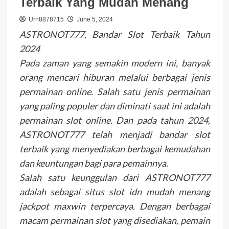
Terbaik Yang Mudah Menang
Urn8878715
June 5, 2024
ASTRONOT777, Bandar Slot Terbaik Tahun
2024
Pada zaman yang semakin modern ini, banyak
orang mencari hiburan melalui berbagai jenis
permainan online. Salah satu jenis permainan
yang paling populer dan diminati saat ini adalah
permainan slot online. Dan pada tahun 2024,
ASTRONOT777 telah menjadi bandar slot
terbaik yang menyediakan berbagai kemudahan
dan keuntungan bagi para pemainnya.
Salah satu keunggulan dari ASTRONOT777
adalah sebagai situs slot idn mudah menang
jackpot maxwin terpercaya. Dengan berbagai
macam permainan slot yang disediakan, pemain