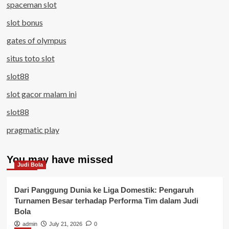
spaceman slot
slot bonus
gates of olympus
situs toto slot
slot88
slot gacor malam ini
slot88
pragmatic play
You may have missed
Judi Bola
Dari Panggung Dunia ke Liga Domestik: Pengaruh
Turnamen Besar terhadap Performa Tim dalam Judi
Bola
admin
July 21, 2026
0