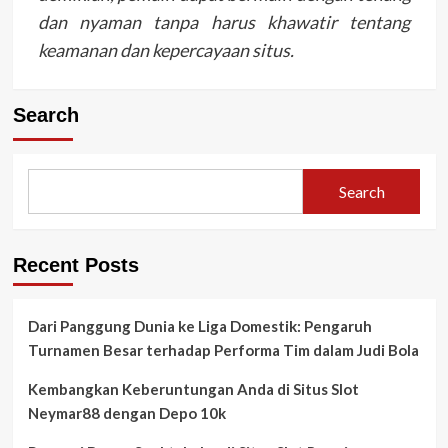
dan nyaman tanpa harus khawatir tentang
keamanan dan kepercayaan situs.
Search
Search
Recent Posts
Dari Panggung Dunia ke Liga Domestik: Pengaruh
Turnamen Besar terhadap Performa Tim dalam Judi Bola
Kembangkan Keberuntungan Anda di Situs Slot
Neymar88 dengan Depo 10k