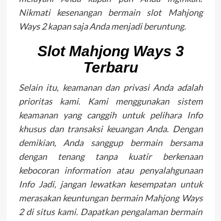
Nikmati kesenangan bermain slot Mahjong
Ways 2 kapan saja Anda menjadi beruntung.
Slot Mahjong Ways 3
Terbaru
Selain itu, keamanan dan privasi Anda adalah
prioritas kami. Kami menggunakan sistem
keamanan yang canggih untuk pelihara Info
khusus dan transaksi keuangan Anda. Dengan
demikian, Anda sanggup bermain bersama
dengan tenang tanpa kuatir berkenaan
kebocoran information atau penyalahgunaan
Info Jadi, jangan lewatkan kesempatan untuk
merasakan keuntungan bermain Mahjong Ways
2 di situs kami. Dapatkan pengalaman bermain