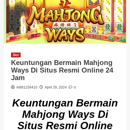
Slot
Keuntungan Bermain Mahjong
Ways Di Situs Resmi Online 24
Jam
0
Ai881156410
April 29, 2024
Keuntungan Bermain
Mahjong Ways Di
Situs Resmi Online