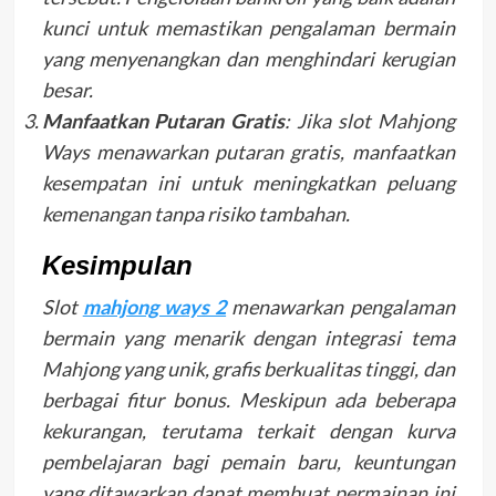
kunci untuk memastikan pengalaman bermain
yang menyenangkan dan menghindari kerugian
besar.
Manfaatkan Putaran Gratis
: Jika slot Mahjong
Ways menawarkan putaran gratis, manfaatkan
kesempatan ini untuk meningkatkan peluang
kemenangan tanpa risiko tambahan.
Kesimpulan
Slot
mahjong ways 2
menawarkan pengalaman
bermain yang menarik dengan integrasi tema
Mahjong yang unik, grafis berkualitas tinggi, dan
berbagai fitur bonus. Meskipun ada beberapa
kekurangan, terutama terkait dengan kurva
pembelajaran bagi pemain baru, keuntungan
yang ditawarkan dapat membuat permainan ini