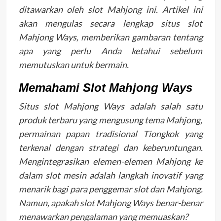
ditawarkan oleh slot Mahjong ini. Artikel ini
akan mengulas secara lengkap situs slot
Mahjong Ways, memberikan gambaran tentang
apa yang perlu Anda ketahui sebelum
memutuskan untuk bermain.
Memahami Slot Mahjong Ways
Situs slot Mahjong Ways adalah salah satu
produk terbaru yang mengusung tema Mahjong,
permainan papan tradisional Tiongkok yang
terkenal dengan strategi dan keberuntungan.
Mengintegrasikan elemen-elemen Mahjong ke
dalam slot mesin adalah langkah inovatif yang
menarik bagi para penggemar slot dan Mahjong.
Namun, apakah slot Mahjong Ways benar-benar
menawarkan pengalaman yang memuaskan?