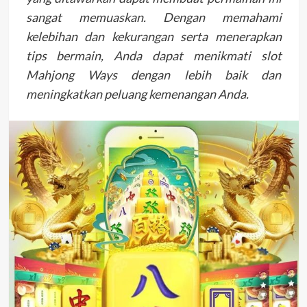
sangat memuaskan. Dengan memahami
kelebihan dan kekurangan serta menerapkan
tips bermain, Anda dapat menikmati slot
Mahjong Ways dengan lebih baik dan
meningkatkan peluang kemenangan Anda.