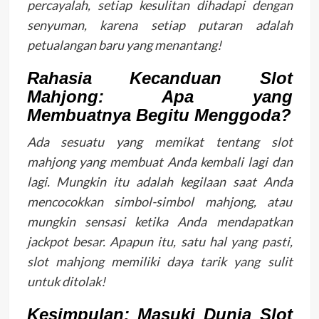
percayalah, setiap kesulitan dihadapi dengan
senyuman, karena setiap putaran adalah
petualangan baru yang menantang!
Rahasia Kecanduan Slot
Mahjong: Apa yang
Membuatnya Begitu Menggoda?
Ada sesuatu yang memikat tentang slot
mahjong yang membuat Anda kembali lagi dan
lagi. Mungkin itu adalah kegilaan saat Anda
mencocokkan simbol-simbol mahjong, atau
mungkin sensasi ketika Anda mendapatkan
jackpot besar. Apapun itu, satu hal yang pasti,
slot mahjong memiliki daya tarik yang sulit
untuk ditolak!
Kesimpulan: Masuki Dunia Slot