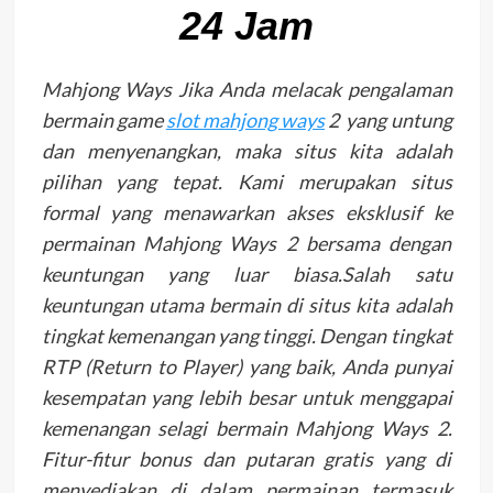
24 Jam
Mahjong Ways Jika Anda melacak pengalaman
bermain game
slot mahjong ways
2 yang untung
dan menyenangkan, maka situs kita adalah
pilihan yang tepat. Kami merupakan situs
formal yang menawarkan akses eksklusif ke
permainan Mahjong Ways 2 bersama dengan
keuntungan yang luar biasa.Salah satu
keuntungan utama bermain di situs kita adalah
tingkat kemenangan yang tinggi. Dengan tingkat
RTP (Return to Player) yang baik, Anda punyai
kesempatan yang lebih besar untuk menggapai
kemenangan selagi bermain Mahjong Ways 2.
Fitur-fitur bonus dan putaran gratis yang di
menyediakan di dalam permainan termasuk