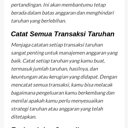
pertandingan. Ini akan membantumu tetap
berada dalam batas anggaran dan menghindari
taruhan yang berlebihan.
Catat Semua Transaksi Taruhan
Menjaga catatan setiap transaksi taruhan
sangat penting untuk manajemen anggaran yang
baik. Catat setiap taruhan yang kamu buat,
termasuk jumlah taruhan, hasilnya, dan
keuntungan atau kerugian yang didapat. Dengan
mencatat semua transaksi, kamu bisa melacak
bagaimana pengeluaran kamu berkembang dan
menilai apakah kamu perlu menyesuaikan
strategi taruhan atau anggaran yang telah
ditetapkan.