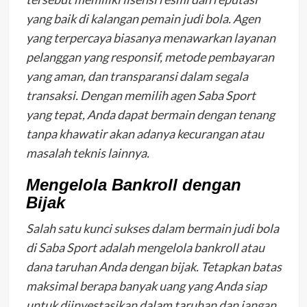
yang baik di kalangan pemain judi bola. Agen
yang terpercaya biasanya menawarkan layanan
pelanggan yang responsif, metode pembayaran
yang aman, dan transparansi dalam segala
transaksi. Dengan memilih agen Saba Sport
yang tepat, Anda dapat bermain dengan tenang
tanpa khawatir akan adanya kecurangan atau
masalah teknis lainnya.
Mengelola Bankroll dengan
Bijak
Salah satu kunci sukses dalam bermain judi bola
di Saba Sport adalah mengelola bankroll atau
dana taruhan Anda dengan bijak. Tetapkan batas
maksimal berapa banyak uang yang Anda siap
untuk diinvestasikan dalam taruhan dan jangan