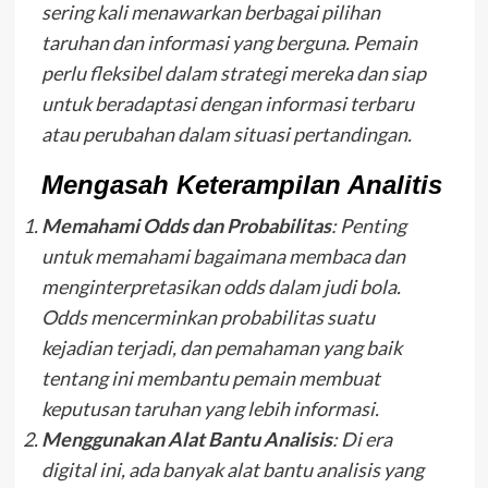
sering kali menawarkan berbagai pilihan
taruhan dan informasi yang berguna. Pemain
perlu fleksibel dalam strategi mereka dan siap
untuk beradaptasi dengan informasi terbaru
atau perubahan dalam situasi pertandingan.
Mengasah Keterampilan Analitis
Memahami Odds dan Probabilitas
: Penting
untuk memahami bagaimana membaca dan
menginterpretasikan odds dalam judi bola.
Odds mencerminkan probabilitas suatu
kejadian terjadi, dan pemahaman yang baik
tentang ini membantu pemain membuat
keputusan taruhan yang lebih informasi.
Menggunakan Alat Bantu Analisis
: Di era
digital ini, ada banyak alat bantu analisis yang