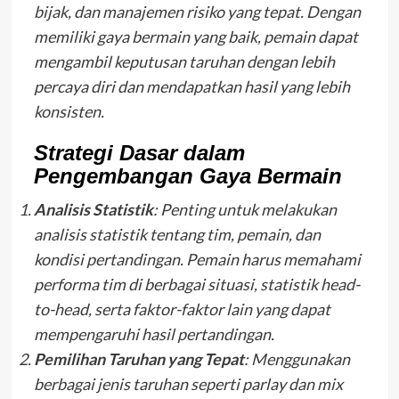
bijak, dan manajemen risiko yang tepat. Dengan
memiliki gaya bermain yang baik, pemain dapat
mengambil keputusan taruhan dengan lebih
percaya diri dan mendapatkan hasil yang lebih
konsisten.
Strategi Dasar dalam
Pengembangan Gaya Bermain
Analisis Statistik
: Penting untuk melakukan
analisis statistik tentang tim, pemain, dan
kondisi pertandingan. Pemain harus memahami
performa tim di berbagai situasi, statistik head-
to-head, serta faktor-faktor lain yang dapat
mempengaruhi hasil pertandingan.
Pemilihan Taruhan yang Tepat
: Menggunakan
berbagai jenis taruhan seperti parlay dan mix