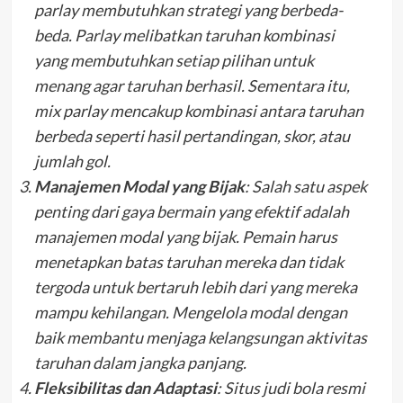
parlay membutuhkan strategi yang berbeda-
beda. Parlay melibatkan taruhan kombinasi
yang membutuhkan setiap pilihan untuk
menang agar taruhan berhasil. Sementara itu,
mix parlay mencakup kombinasi antara taruhan
berbeda seperti hasil pertandingan, skor, atau
jumlah gol.
Manajemen Modal yang Bijak
: Salah satu aspek
penting dari gaya bermain yang efektif adalah
manajemen modal yang bijak. Pemain harus
menetapkan batas taruhan mereka dan tidak
tergoda untuk bertaruh lebih dari yang mereka
mampu kehilangan. Mengelola modal dengan
baik membantu menjaga kelangsungan aktivitas
taruhan dalam jangka panjang.
Fleksibilitas dan Adaptasi
: Situs judi bola resmi