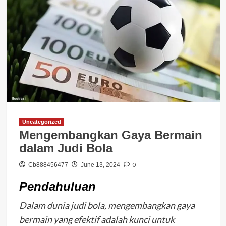
Uncategorized
Mengembangkan Gaya Bermain
dalam Judi Bola
0
Cb888456477
June 13, 2024
Pendahuluan
Dalam dunia judi bola, mengembangkan gaya
bermain yang efektif adalah kunci untuk