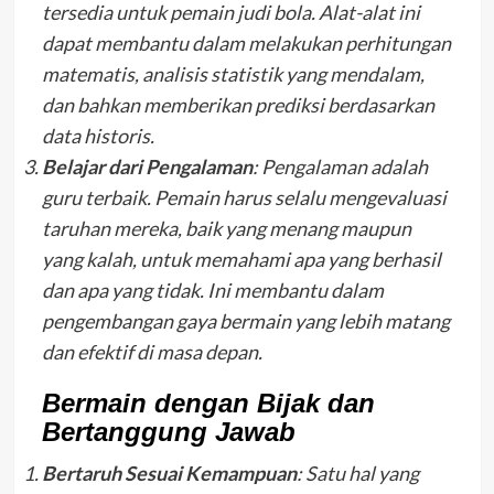
tersedia untuk pemain judi bola. Alat-alat ini
dapat membantu dalam melakukan perhitungan
matematis, analisis statistik yang mendalam,
dan bahkan memberikan prediksi berdasarkan
data historis.
Belajar dari Pengalaman
: Pengalaman adalah
guru terbaik. Pemain harus selalu mengevaluasi
taruhan mereka, baik yang menang maupun
yang kalah, untuk memahami apa yang berhasil
dan apa yang tidak. Ini membantu dalam
pengembangan gaya bermain yang lebih matang
dan efektif di masa depan.
Bermain dengan Bijak dan
Bertanggung Jawab
Bertaruh Sesuai Kemampuan
: Satu hal yang