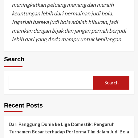
meningkatkan peluang menang dan meraih
keuntungan lebih dari permainan judi bola.
Ingatlah bahwa judi bola adalah hiburan, jadi
mainkan dengan bijak dan jangan pernah berjudi
lebih dari yang Anda mampu untuk kehilangan.
Search
Search
Recent Posts
Dari Panggung Dunia ke Liga Domestik: Pengaruh
Turnamen Besar terhadap Performa Tim dalam Judi Bola