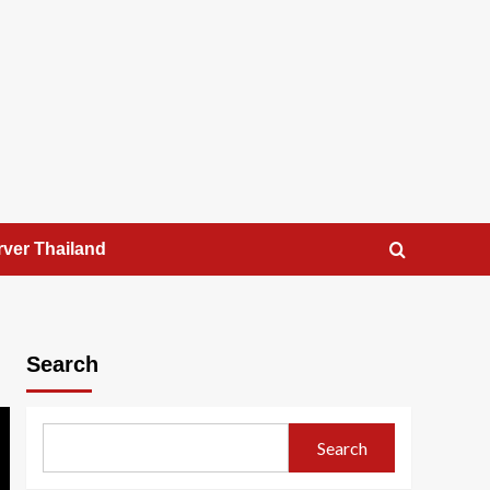
rver Thailand
Search
Search