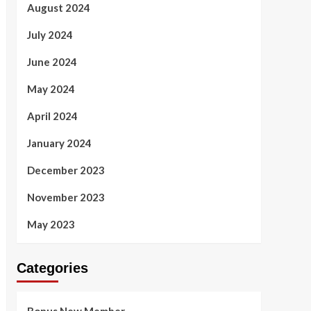
August 2024
July 2024
June 2024
May 2024
April 2024
January 2024
December 2023
November 2023
May 2023
Categories