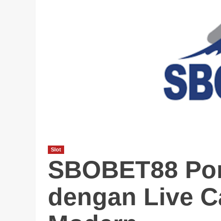
Slot
SBOBET88 Port
dengan Live C