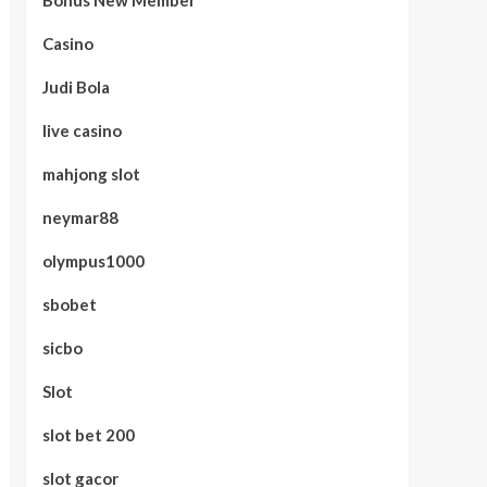
Bonus New Member
Casino
Judi Bola
live casino
mahjong slot
neymar88
olympus1000
sbobet
sicbo
Slot
slot bet 200
slot gacor