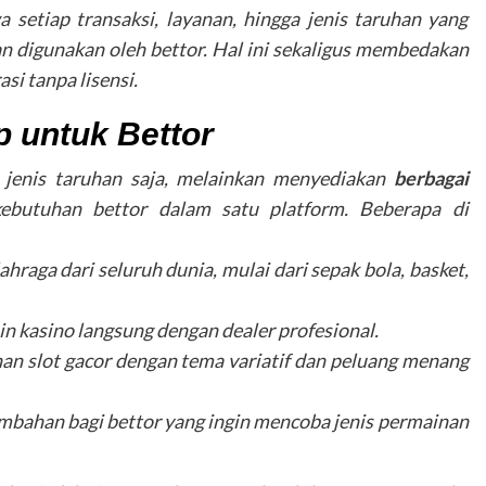
setiap transaksi, layanan, hingga jenis taruhan yang
an digunakan oleh bettor. Hal ini sekaligus membedakan
i tanpa lisensi.
 untuk Bettor
enis taruhan saja, melainkan menyediakan
berbagai
tuhan bettor dalam satu platform. Beberapa di
hraga dari seluruh dunia, mulai dari sepak bola, basket,
 kasino langsung dengan dealer profesional.
n slot gacor dengan tema variatif dan peluang menang
tambahan bagi bettor yang ingin mencoba jenis permainan