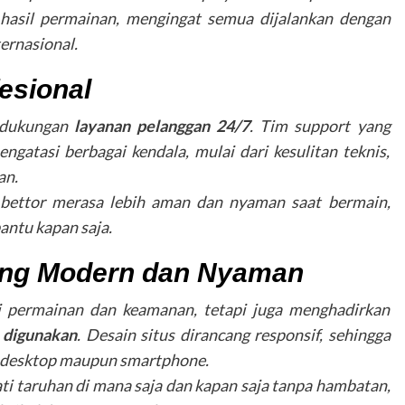
 hasil permainan, mengingat semua dijalankan dengan
ernasional.
esional
 dukungan
layanan pelanggan 24/7
. Tim support yang
gatasi berbagai kendala, mulai dari kesulitan teknis,
an.
 bettor merasa lebih aman dan nyaman saat bermain,
antu kapan saja.
ang Modern dan Nyaman
 permainan dan keamanan, tetapi juga menghadirkan
 digunakan
. Desain situs dirancang responsif, sehingga
at desktop maupun smartphone.
i taruhan di mana saja dan kapan saja tanpa hambatan,