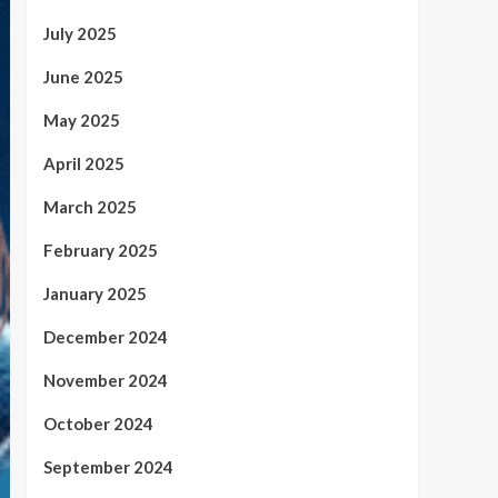
July 2025
June 2025
May 2025
April 2025
March 2025
February 2025
January 2025
December 2024
November 2024
October 2024
September 2024