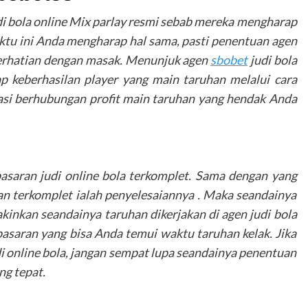
udi bola online Mix parlay resmi sebab mereka mengharap
ktu ini Anda mengharap hal sama, pasti penentuan agen
 perhatian dengan masak. Menunjuk agen
sbobet
judi bola
p keberhasilan player yang main taruhan melalui cara
masi berhubungan profit main taruhan yang hendak Anda
asaran judi online bola terkomplet. Sama dengan yang
han terkomplet ialah penyelesaiannya . Maka seandainya
akinkan seandainya taruhan dikerjakan di agen judi bola
 pasaran yang bisa Anda temui waktu taruhan kelak. Jika
i online bola, jangan sempat lupa seandainya penentuan
ng tepat.