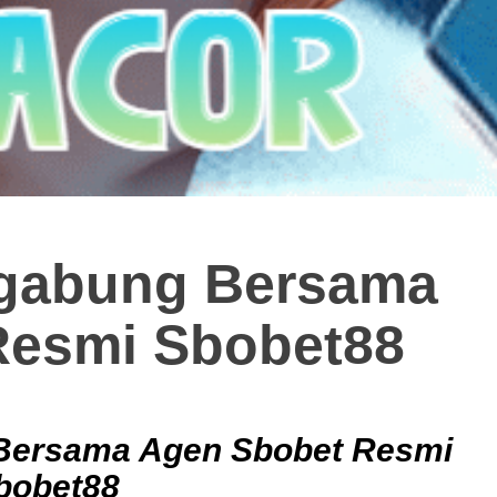
rgabung Bersama
Resmi Sbobet88
Bersama Agen Sbobet Resmi
bobet88