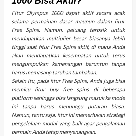
1000 Bisa Aktif?
Fitur Olympus 1000 dapat aktif secara acak
selama permainan dasar maupun dalam fitur
Free Spins. Namun, peluang terbaik untuk
mendapatkan multiplier besar biasanya lebih
tinggi saat fitur Free Spins aktif, di mana Anda
akan mendapatkan kesempatan untuk terus
mengumpulkan kemenangan beruntun tanpa
harus memasang taruhan tambahan.
Selain itu, pada fitur Free Spins, Anda juga bisa
memicu fitur buy free spins di beberapa
platform sehingga bisa langsung masuk ke mode
ini tanpa harus menunggu putaran biasa.
Namun, tentu saja, fitur ini memerlukan strategi
pengelolaan modal yang baik agar pengalaman
bermain Anda tetap menyenangkan.