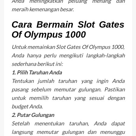
Anda meningkatkan peluang menang dan
meraih kemenangan besar.
Cara Bermain Slot Gates
Of Olympus 1000
Untuk memainkan Slot Gates Of Olympus 1000,
Anda hanya perlu mengikuti langkah-langkah
sederhana berikut ini:
1. Pilih Taruhan Anda
Tentukan jumlah taruhan yang ingin Anda
pasang sebelum memutar gulungan. Pastikan
untuk memilih taruhan yang sesuai dengan
budget Anda.
2. Putar Gulungan
Setelah menentukan taruhan, Anda dapat
langsung memutar gulungan dan menunggu