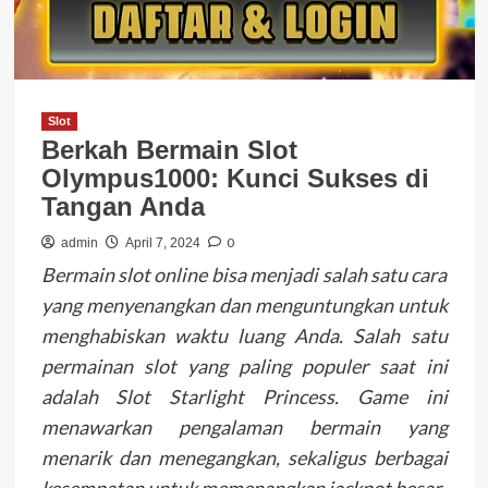
Slot
Berkah Bermain Slot
Olympus1000: Kunci Sukses di
Tangan Anda
0
admin
April 7, 2024
Bermain slot online bisa menjadi salah satu cara
yang menyenangkan dan menguntungkan untuk
menghabiskan waktu luang Anda. Salah satu
permainan slot yang paling populer saat ini
adalah Slot Starlight Princess. Game ini
menawarkan pengalaman bermain yang
menarik dan menegangkan, sekaligus berbagai
kesempatan untuk memenangkan jackpot besar.