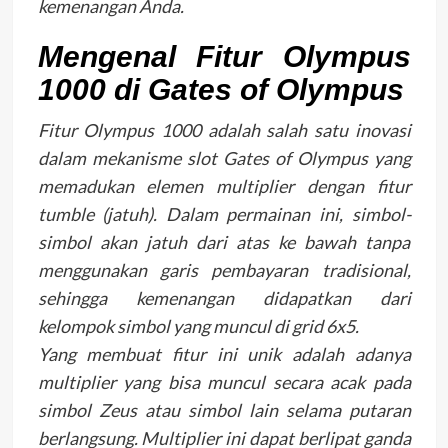
kemenangan Anda.
Mengenal Fitur Olympus
1000 di Gates of Olympus
Fitur Olympus 1000 adalah salah satu inovasi
dalam mekanisme slot Gates of Olympus yang
memadukan elemen multiplier dengan fitur
tumble (jatuh). Dalam permainan ini, simbol-
simbol akan jatuh dari atas ke bawah tanpa
menggunakan garis pembayaran tradisional,
sehingga kemenangan didapatkan dari
kelompok simbol yang muncul di grid 6x5.
Yang membuat fitur ini unik adalah adanya
multiplier yang bisa muncul secara acak pada
simbol Zeus atau simbol lain selama putaran
berlangsung. Multiplier ini dapat berlipat ganda