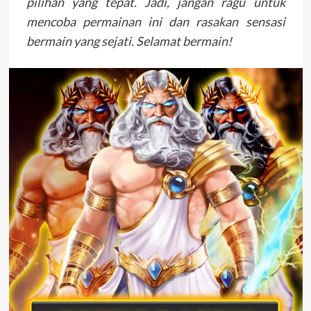
pilihan yang tepat. Jadi, jangan ragu untuk
mencoba permainan ini dan rasakan sensasi
bermain yang sejati. Selamat bermain!