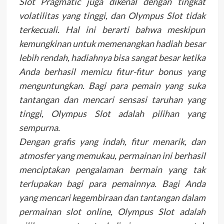
Slot Pragmatic juga dikenal dengan tingkat
volatilitas yang tinggi, dan Olympus Slot tidak
terkecuali. Hal ini berarti bahwa meskipun
kemungkinan untuk memenangkan hadiah besar
lebih rendah, hadiahnya bisa sangat besar ketika
Anda berhasil memicu fitur-fitur bonus yang
menguntungkan. Bagi para pemain yang suka
tantangan dan mencari sensasi taruhan yang
tinggi, Olympus Slot adalah pilihan yang
sempurna.
Dengan grafis yang indah, fitur menarik, dan
atmosfer yang memukau, permainan ini berhasil
menciptakan pengalaman bermain yang tak
terlupakan bagi para pemainnya. Bagi Anda
yang mencari kegembiraan dan tantangan dalam
permainan slot online, Olympus Slot adalah