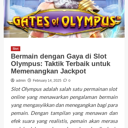
Slot
Bermain dengan Gaya di Slot
Olympus: Taktik Terbaik untuk
Memenangkan Jackpot
0
admin
February 14, 2025
Slot Olympus adalah salah satu permainan slot
online yang menawarkan pengalaman bermain
yang mengasyikkan dan menegangkan bagi para
pemain. Dengan tampilan yang menawan dan
efek suara yang realistis, pemain akan merasa