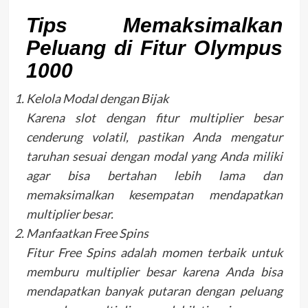
Tips Memaksimalkan
Peluang di Fitur Olympus
1000
Kelola Modal dengan Bijak
Karena slot dengan fitur multiplier besar
cenderung volatil, pastikan Anda mengatur
taruhan sesuai dengan modal yang Anda miliki
agar bisa bertahan lebih lama dan
memaksimalkan kesempatan mendapatkan
multiplier besar.
Manfaatkan Free Spins
Fitur Free Spins adalah momen terbaik untuk
memburu multiplier besar karena Anda bisa
mendapatkan banyak putaran dengan peluang