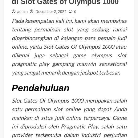
di Slot Gates of Olympus 1000
0
admin
December 2, 2024
Pada kesempatan kali ini, kami akan membahas
tentang permainan slot yang sedang ramai
diperbincangkan di kalangan para pemain judi
online, yaitu Slot Gates Of Olympus 1000 atau
dikenal juga sebagai game olympus slot
pragmatic play gampang maxwin sensational
yang sangat menarik dengan jackpot terbesar.
Pendahuluan
Slot Gates Of Olympus 1000 merupakan salah
satu permainan slot online yang dapat Anda
mainkan di situs judi online terpercaya. Game
ini diproduksi oleh Pragmatic Play, salah satu
provider terkemuka dalam industri perjudian