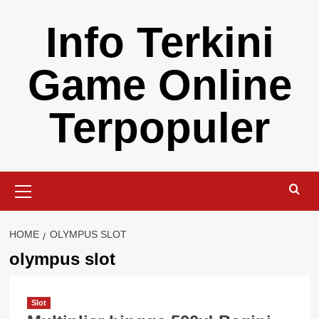
Skip
Info Terkini
to
content
Game Online
Terpopuler
Primary
Menu
HOME
OLYMPUS SLOT
olympus slot
Slot