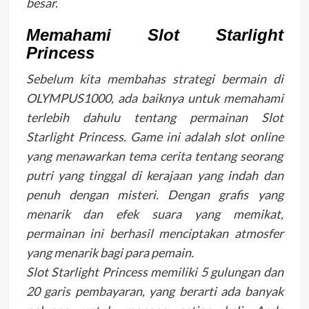
besar.
Memahami Slot Starlight
Princess
Sebelum kita membahas strategi bermain di
OLYMPUS1000, ada baiknya untuk memahami
terlebih dahulu tentang permainan Slot
Starlight Princess. Game ini adalah slot online
yang menawarkan tema cerita tentang seorang
putri yang tinggal di kerajaan yang indah dan
penuh dengan misteri. Dengan grafis yang
menarik dan efek suara yang memikat,
permainan ini berhasil menciptakan atmosfer
yang menarik bagi para pemain.
Slot Starlight Princess memiliki 5 gulungan dan
20 garis pembayaran, yang berarti ada banyak