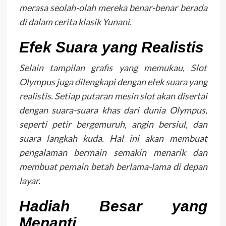
merasa seolah-olah mereka benar-benar berada
di dalam cerita klasik Yunani.
Efek Suara yang Realistis
Selain tampilan grafis yang memukau, Slot
Olympus juga dilengkapi dengan efek suara yang
realistis. Setiap putaran mesin slot akan disertai
dengan suara-suara khas dari dunia Olympus,
seperti petir bergemuruh, angin bersiul, dan
suara langkah kuda. Hal ini akan membuat
pengalaman bermain semakin menarik dan
membuat pemain betah berlama-lama di depan
layar.
Hadiah Besar yang
Menanti