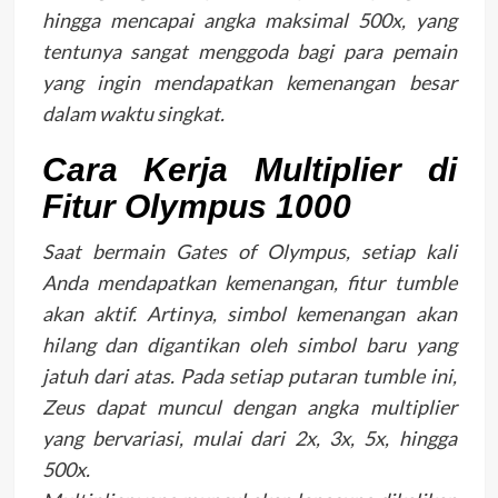
hingga mencapai angka maksimal 500x, yang
tentunya sangat menggoda bagi para pemain
yang ingin mendapatkan kemenangan besar
dalam waktu singkat.
Cara Kerja Multiplier di
Fitur Olympus 1000
Saat bermain Gates of Olympus, setiap kali
Anda mendapatkan kemenangan, fitur tumble
akan aktif. Artinya, simbol kemenangan akan
hilang dan digantikan oleh simbol baru yang
jatuh dari atas. Pada setiap putaran tumble ini,
Zeus dapat muncul dengan angka multiplier
yang bervariasi, mulai dari 2x, 3x, 5x, hingga
500x.