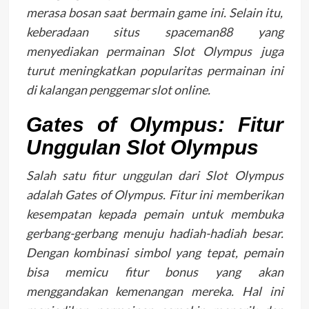
merasa bosan saat bermain game ini. Selain itu,
keberadaan situs spaceman88 yang
menyediakan permainan Slot Olympus juga
turut meningkatkan popularitas permainan ini
di kalangan penggemar slot online.
Gates of Olympus: Fitur
Unggulan Slot Olympus
Salah satu fitur unggulan dari Slot Olympus
adalah Gates of Olympus. Fitur ini memberikan
kesempatan kepada pemain untuk membuka
gerbang-gerbang menuju hadiah-hadiah besar.
Dengan kombinasi simbol yang tepat, pemain
bisa memicu fitur bonus yang akan
menggandakan kemenangan mereka. Hal ini