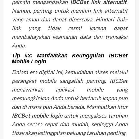
pemain mengandalkan
IBCBet link alternatif
.
Namun, penting untuk memilih link alternatif
yang aman dan dapat dipercaya. Hindari link-
link yang tidak resmi karena dapat
membahayakan keamanan data dan transaksi
Anda.
Tip #3: Manfaatkan Keunggulan
IBCBet
Mobile Login
Dalam era digital ini, kemudahan akses melalui
perangkat mobile sangatlah penting. IBCBet
menawarkan aplikasi mobile yang
memungkinkan Anda untuk bertaruh kapan pun
dan di mana pun Anda berada. Manfaatkan fitur
IBCBet mobile login
untuk mengakses taruhan
Anda secara cepat dan mudah, sehingga Anda
tidak akan ketinggalan peluang taruhan penting.