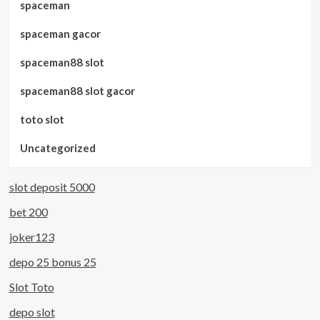
spaceman
spaceman gacor
spaceman88 slot
spaceman88 slot gacor
toto slot
Uncategorized
slot deposit 5000
bet 200
joker123
depo 25 bonus 25
Slot Toto
depo slot