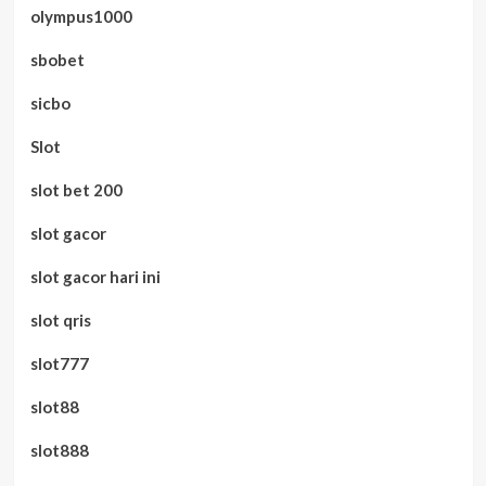
olympus1000
sbobet
sicbo
Slot
slot bet 200
slot gacor
slot gacor hari ini
slot qris
slot777
slot88
slot888