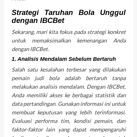
Strategi Taruhan Bola Unggul
dengan IBCBet
Sekarang, mari kita fokus pada strategi konkret
untuk memaksimalkan kemenangan Anda
dengan IBCBet.
1. Analisis Mendalam Sebelum Bertaruh
Salah satu kesalahan terbesar yang dilakukan
pemain judi bola adalah bertaruh tanpa
melakukan analisis mendalam. Dengan IBCBet,
Anda memiliki akses ke berbagai statistik dan
data pertandingan. Gunakan informasi ini untuk
membuat keputusan yang lebih terinformasi.
Evaluasi performa tim, kondisi pemain, dan
faktor-faktor lain yang dapat mempengaruhi