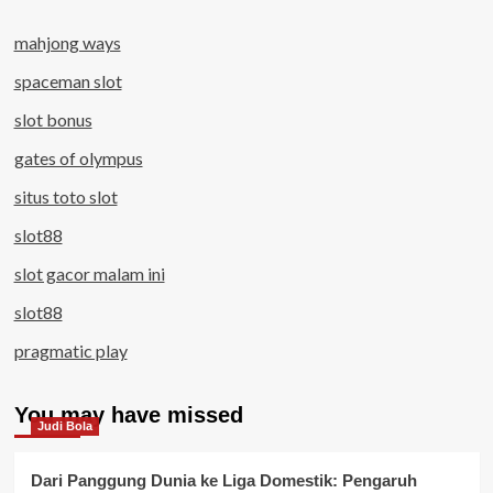
mahjong ways
spaceman slot
slot bonus
gates of olympus
situs toto slot
slot88
slot gacor malam ini
slot88
pragmatic play
You may have missed
Judi Bola
Dari Panggung Dunia ke Liga Domestik: Pengaruh