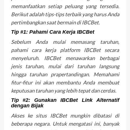
memanfaatkan setiap peluang yang tersedia.
Berikut adalah tips-tips terbaik yang harus Anda
pertimbangkan saat bermain di IBCBet.
Tip #1: Pahami Cara Kerja IBCBet
Sebelum Anda mulai memasang taruhan,
pahami cara kerja platform IBCBet secara
menyeluruh. IBCBet menawarkan berbagai
jenis taruhan, mulai dari taruhan langsung
hingga taruhan prapertandingan. Memahami
fitur-fitur ini akan membantu Anda membuat
keputusan taruhan yang lebih tepat dan cerdas.
Tip #2: Gunakan
IBCBet Link Alternatif
dengan Bijak
Akses ke situs IBCBet mungkin dibatasi di
beberapa negara. Untuk mengatasi ini, banyak