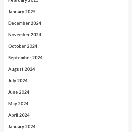
January 2025
December 2024
November 2024
October 2024
September 2024
August 2024
July 2024
June 2024
May 2024
April 2024
January 2024