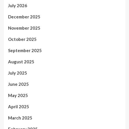
July 2026
December 2025
November 2025
October 2025
September 2025
August 2025
July 2025
June 2025
May 2025
April 2025
March 2025
February 2025