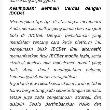
dan keuangan pengguna.
Kesimpulan: Bermain Cerdas dengan
IBCBet
Menerapkan tips-tips di atas dapat membantu
Anda memaksimalkan pengalaman bermain judi
bola di IBCBet. Dengan pemahaman yang
mendalam tentang cara kerja platform ini,
penggunaan bijak
IBCBet link alternatif
,
memanfaatkan fitur
IBCBet mobile login
, serta
strategi analisis dan manajemen modal yang
baik, Anda dapat meningkatkan peluang
kemenangan Anda secara signifikan.
Ingatlah bahwa kesuksesan dalam taruhan tidak
hanya bergantung pada keberuntungan semata,
tetapi juga pada pengetahuan, strategi, dan
disiplin. Selalu pertimbangkan risiko dan