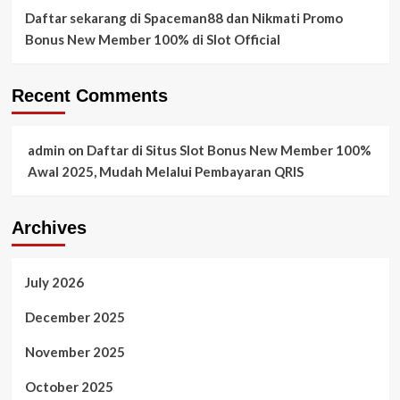
Daftar sekarang di Spaceman88 dan Nikmati Promo
Bonus New Member 100% di Slot Official
Recent Comments
admin
on
Daftar di Situs Slot Bonus New Member 100%
Awal 2025, Mudah Melalui Pembayaran QRIS
Archives
July 2026
December 2025
November 2025
October 2025