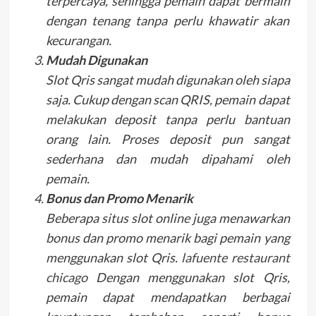
terpercaya, sehingga pemain dapat bermain
dengan tenang tanpa perlu khawatir akan
kecurangan.
Mudah Digunakan
Slot Qris sangat mudah digunakan oleh siapa
saja. Cukup dengan scan QRIS, pemain dapat
melakukan deposit tanpa perlu bantuan
orang lain. Proses deposit pun sangat
sederhana dan mudah dipahami oleh
pemain.
Bonus dan Promo Menarik
Beberapa situs slot online juga menawarkan
bonus dan promo menarik bagi pemain yang
menggunakan slot Qris.
lafuente restaurant
chicago
Dengan menggunakan slot Qris,
pemain dapat mendapatkan berbagai