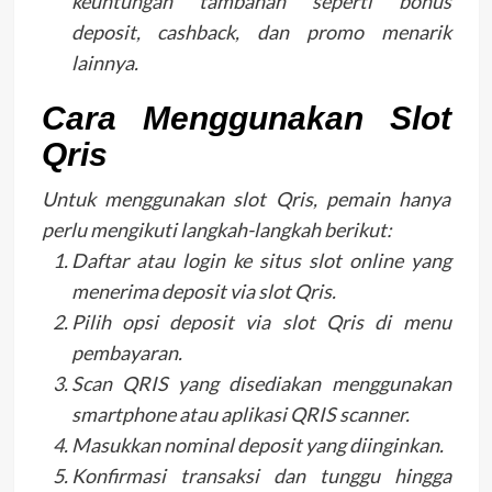
keuntungan tambahan seperti bonus
deposit, cashback, dan promo menarik
lainnya.
Cara Menggunakan Slot
Qris
Untuk menggunakan slot Qris, pemain hanya
perlu mengikuti langkah-langkah berikut:
Daftar atau login ke situs slot online yang
menerima deposit via slot Qris.
Pilih opsi deposit via slot Qris di menu
pembayaran.
Scan QRIS yang disediakan menggunakan
smartphone atau aplikasi QRIS scanner.
Masukkan nominal deposit yang diinginkan.
Konfirmasi transaksi dan tunggu hingga