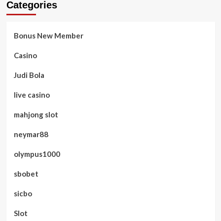
Categories
Bonus New Member
Casino
Judi Bola
live casino
mahjong slot
neymar88
olympus1000
sbobet
sicbo
Slot