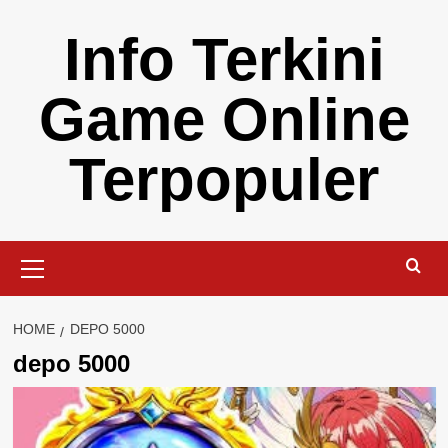
Skip
Info Terkini
to
content
Game Online
Terpopuler
Primary
Menu
HOME
DEPO 5000
depo 5000