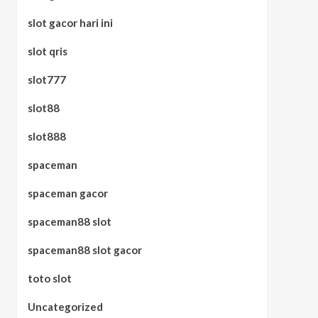
slot gacor hari ini
slot qris
slot777
slot88
slot888
spaceman
spaceman gacor
spaceman88 slot
spaceman88 slot gacor
toto slot
Uncategorized