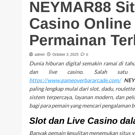
NEYMAR88 Situ
Casino Online
Permainan Ter
0
admin
October 3, 2025
Dunia hiburan digital semakin ramai di tah
dan live casino. Salah satu y
https://www.gameoverbararcade.com/
NEY
paling lengkap mulai dari slot, dadu, roulet
sistem terpercaya, layanan modern, dan p
bagi para pemain yang mencari pengalaman 
Slot dan Live Casino da
Banyak pemain kesulitan menemukan situs yan