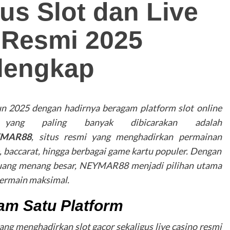
s Slot dan Live
 Resmi 2025
lengkap
un 2025 dengan hadirnya beragam platform slot online
ang paling banyak dibicarakan adalah
MAR88
, situs resmi yang menghadirkan permainan
te, baccarat, hingga berbagai game kartu populer. Dengan
eluang menang besar, NEYMAR88 menjadi pilihan utama
bermain maksimal.
lam Satu Platform
g menghadirkan slot gacor sekaligus live casino resmi