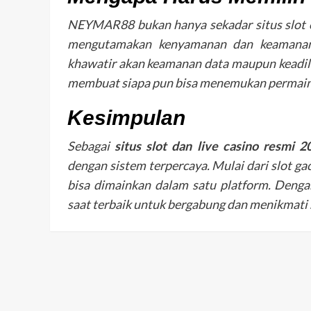
NEYMAR88 bukan hanya sekadar situs slot on
mengutamakan kenyamanan dan keamanan p
khawatir akan keamanan data maupun keadilan
membuat siapa pun bisa menemukan permainan
Kesimpulan
Sebagai
situs slot dan live casino resmi 2
dengan sistem terpercaya. Mulai dari slot ga
bisa dimainkan dalam satu platform. Dengan
saat terbaik untuk bergabung dan menikmat