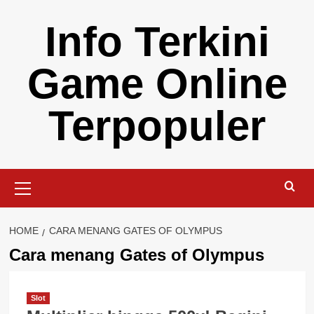
Skip
Info Terkini
to
content
Game Online
Terpopuler
Primary
Menu
HOME
CARA MENANG GATES OF OLYMPUS
Cara menang Gates of Olympus
Slot