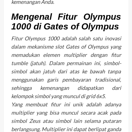
kemenangan Anda.
Mengenal Fitur Olympus
1000 di Gates of Olympus
Fitur Olympus 1000 adalah salah satu inovasi
dalam mekanisme slot Gates of Olympus yang
memadukan elemen multiplier dengan fitur
tumble (jatuh). Dalam permainan ini, simbol-
simbol akan jatuh dari atas ke bawah tanpa
menggunakan garis pembayaran tradisional,
sehingga kemenangan didapatkan dari
kelompok simbol yang muncul di grid 6x5.
Yang membuat fitur ini unik adalah adanya
multiplier yang bisa muncul secara acak pada
simbol Zeus atau simbol lain selama putaran
berlangsung. Multiplier ini dapat berlipat ganda