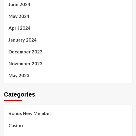
June 2024
May 2024
April 2024
January 2024
December 2023
November 2023
May 2023
Categories
Bonus New Member
Casino