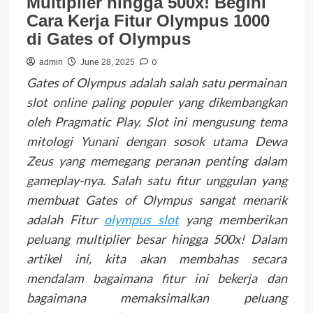
Multiplier hingga 500x! Begini
Cara Kerja Fitur Olympus 1000
di Gates of Olympus
0
admin
June 28, 2025
Gates of Olympus adalah salah satu permainan
slot online paling populer yang dikembangkan
oleh Pragmatic Play. Slot ini mengusung tema
mitologi Yunani dengan sosok utama Dewa
Zeus yang memegang peranan penting dalam
gameplay-nya. Salah satu fitur unggulan yang
membuat Gates of Olympus sangat menarik
adalah Fitur
olympus slot
yang memberikan
peluang multiplier besar hingga 500x! Dalam
artikel ini, kita akan membahas secara
mendalam bagaimana fitur ini bekerja dan
bagaimana memaksimalkan peluang