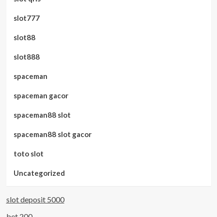
slot777
slot88
slot888
spaceman
spaceman gacor
spaceman88 slot
spaceman88 slot gacor
toto slot
Uncategorized
slot deposit 5000
bet 200