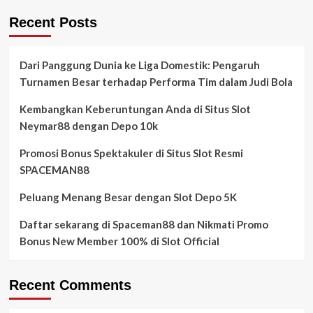
Recent Posts
Dari Panggung Dunia ke Liga Domestik: Pengaruh
Turnamen Besar terhadap Performa Tim dalam Judi Bola
Kembangkan Keberuntungan Anda di Situs Slot
Neymar88 dengan Depo 10k
Promosi Bonus Spektakuler di Situs Slot Resmi
SPACEMAN88
Peluang Menang Besar dengan Slot Depo 5K
Daftar sekarang di Spaceman88 dan Nikmati Promo
Bonus New Member 100% di Slot Official
Recent Comments