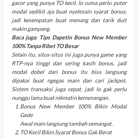
gacor yang punya TO kecil, lo cuma perlu puter
modal sedikit aja buat nyelesain syarat bonus,
jadi kesempatan buat menang dan tarik duit
makin gampang.
Baca juga: Tips Dapetin Bonus New Member
100% Tanpa Ribet TO Besar
Selain itu, situs-situs ini juga punya game yang
RTP-nya tinggi dan sering kasih bonus, jadi
modal dobel dari bonus itu bisa langsung
dipakai buat ngegas main dan cari jackpot.
Sistem transaksi juga cepat, jadi lo gak perlu
nunggu lama buat nikmatin kemenangan.
Bonus New Member 100% Bikin Modal
Gede
Awal main langsung tambah semangat.
TO Kecil Bikin Syarat Bonus Gak Berat