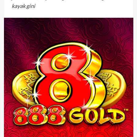
kayak gini