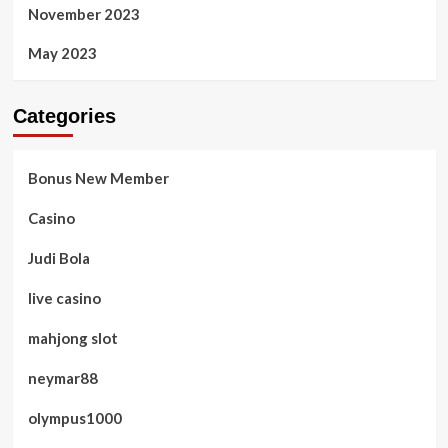
November 2023
May 2023
Categories
Bonus New Member
Casino
Judi Bola
live casino
mahjong slot
neymar88
olympus1000