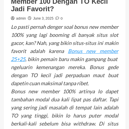
Member 100 Dengan TO Kecil
Jadi Favorit?
0
admin
June 3, 2025
Lo pasti pernah denger soal bonus new member
100% yang lagi booming di banyak situs slot
gacor, kan? Nah, yang bikin situs-situs ini makin
favorit adalah karena
Bonus new member
25+25
, bikin pemain baru makin gampang buat
ngeluarin kemenangan mereka. Bonus gede
dengan TO kecil jadi perpaduan maut buat
dapetin cuan maksimal tanpa ribet.
Bonus new member 100% artinya lo dapet
tambahan modal dua kali lipat pas daftar. Tapi
yang sering jadi masalah di tempat lain adalah
TO yang tinggi, bikin lo harus puter modal
berkali-kali sebelum bisa withdraw. Di situs