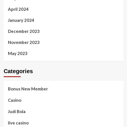
April 2024
January 2024
December 2023
November 2023
May 2023
Categories
Bonus New Member
Casino
Judi Bola
live casino