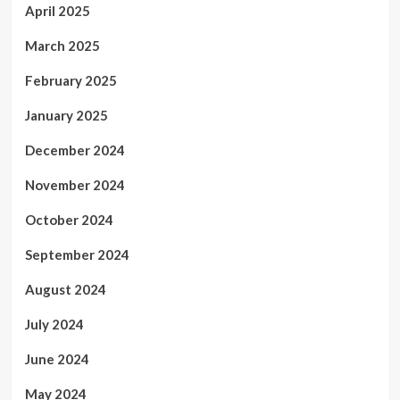
April 2025
March 2025
February 2025
January 2025
December 2024
November 2024
October 2024
September 2024
August 2024
July 2024
June 2024
May 2024