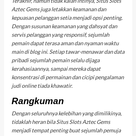
Terakhir, namun tidak kalah intinya, Situs Slots
Aztec Gems juga letakkan keamanan dan
kepuasan pelanggan setia menjadi opsi penting.
Dengan susunan keamanan yang dahsyat dan
servis pelanggan yang responsif, sejumlah
pemain dapat terasa aman dan nyaman waktu
main di blog ini. Setiap tawar-menawar dan data
pribadi sejumlah pemain selalu dijaga
kerahasiaannya, sampai mereka dapat
konsentrasi di permainan dan cicipi pengalaman
judi online tiada khawatir.
Rangkuman
Dengan seluruhnya kelebihan yang dimilikinya,
tidaklah heran bila Situs Slots Aztec Gems
menjadi tempat penting buat sejumlah pemuja