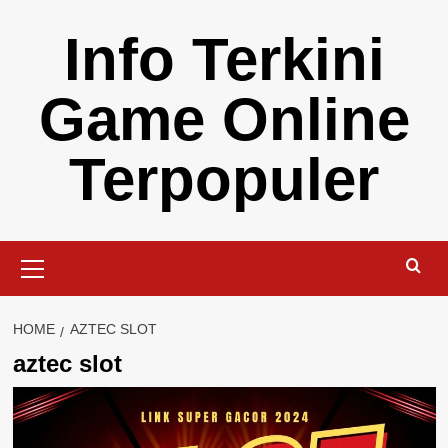
Skip
Info Terkini
to
content
Game Online
Terpopuler
Primary
Menu
HOME
AZTEC SLOT
aztec slot