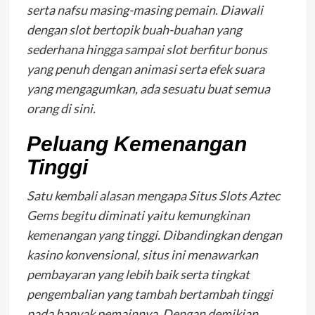
serta nafsu masing-masing pemain. Diawali
dengan slot bertopik buah-buahan yang
sederhana hingga sampai slot berfitur bonus
yang penuh dengan animasi serta efek suara
yang mengagumkan, ada sesuatu buat semua
orang di sini.
Peluang Kemenangan
Tinggi
Satu kembali alasan mengapa Situs Slots Aztec
Gems begitu diminati yaitu kemungkinan
kemenangan yang tinggi. Dibandingkan dengan
kasino konvensional, situs ini menawarkan
pembayaran yang lebih baik serta tingkat
pengembalian yang tambah bertambah tinggi
pada banyak pemainnya. Dengan demikian,