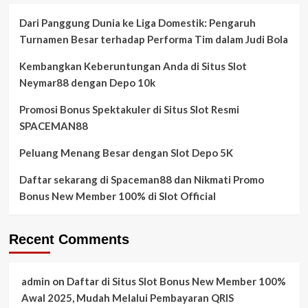
Dari Panggung Dunia ke Liga Domestik: Pengaruh
Turnamen Besar terhadap Performa Tim dalam Judi Bola
Kembangkan Keberuntungan Anda di Situs Slot
Neymar88 dengan Depo 10k
Promosi Bonus Spektakuler di Situs Slot Resmi
SPACEMAN88
Peluang Menang Besar dengan Slot Depo 5K
Daftar sekarang di Spaceman88 dan Nikmati Promo
Bonus New Member 100% di Slot Official
Recent Comments
admin
on
Daftar di Situs Slot Bonus New Member 100%
Awal 2025, Mudah Melalui Pembayaran QRIS