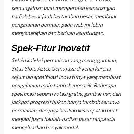
kemungkinan buat memperoleh kemenangan
hadiah besar jauh bertambah besar, membuat
pengalaman bermain pada web ini lebih
menyenangkan dan berikan keuntungan.
Spek-Fitur Inovatif
Selain koleksi permainan yang mengagumkan,
Situs Slots Aztec Gems juga di kenal karena
sejumlah spesifikasi inovatifnya yang membuat
pengalaman main tambah menarik. Beberapa
spesifikasi seperti rotasi gratis, gambar liar, dan
jackpot progresif bukan hanya tambah serunya
permainan, dan juga berikan kesempatan buat
menjadi juara hadiah-hadiah besar tanpa ada
mengeluarkan banyak modal.