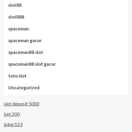
slot88
slot888
spaceman
spaceman gacor
spaceman88 slot
spaceman88 slot gacor
toto slot
Uncategorized
slot deposit 5000
bet 200
joker123