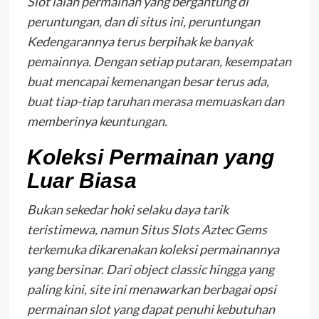
Slot ialah permainan yang bergantung di
peruntungan, dan di situs ini, peruntungan
Kedengarannya terus berpihak ke banyak
pemainnya. Dengan setiap putaran, kesempatan
buat mencapai kemenangan besar terus ada,
buat tiap-tiap taruhan merasa memuaskan dan
memberinya keuntungan.
Koleksi Permainan yang
Luar Biasa
Bukan sekedar hoki selaku daya tarik
teristimewa, namun Situs Slots Aztec Gems
terkemuka dikarenakan koleksi permainannya
yang bersinar. Dari object classic hingga yang
paling kini, site ini menawarkan berbagai opsi
permainan slot yang dapat penuhi kebutuhan