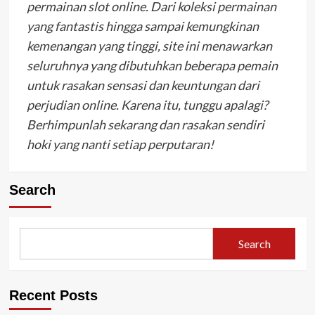
permainan slot online. Dari koleksi permainan
yang fantastis hingga sampai kemungkinan
kemenangan yang tinggi, site ini menawarkan
seluruhnya yang dibutuhkan beberapa pemain
untuk rasakan sensasi dan keuntungan dari
perjudian online. Karena itu, tunggu apalagi?
Berhimpunlah sekarang dan rasakan sendiri
hoki yang nanti setiap perputaran!
Search
Search
Recent Posts