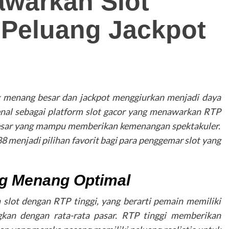
warkan Slot
Peluang Jackpot
g menang besar dan jackpot menggiurkan menjadi daya
nal sebagai platform slot gacor yang menawarkan RTP
t besar yang mampu memberikan kemenangan spektakuler.
menjadi pilihan favorit bagi para penggemar slot yang
ng Menang Optimal
lot dengan RTP tinggi, yang berarti pemain memiliki
gkan dengan rata-rata pasar. RTP tinggi memberikan