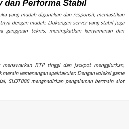
 dan Performa Stabil
uka yang mudah digunakan dan responsif, memastikan
tnya dengan mudah. Dukungan server yang stabil juga
pa gangguan teknis, meningkatkan kenyamanan dan
g menawarkan RTP tinggi dan jackpot menggiurkan,
k meraih kemenangan spektakuler. Dengan koleksi game
ndal, SLOT888 menghadirkan pengalaman bermain slot