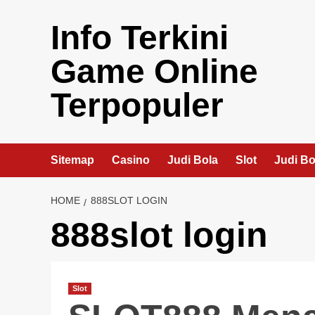
Skip
to
Info Terkini
content
Game Online
Terpopuler
Sitemap
Casino
Judi Bola
Slot
Judi Bo
HOME
888SLOT LOGIN
888slot login
Slot