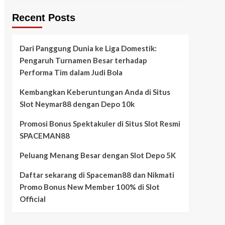
Recent Posts
Dari Panggung Dunia ke Liga Domestik:
Pengaruh Turnamen Besar terhadap
Performa Tim dalam Judi Bola
Kembangkan Keberuntungan Anda di Situs
Slot Neymar88 dengan Depo 10k
Promosi Bonus Spektakuler di Situs Slot Resmi
SPACEMAN88
Peluang Menang Besar dengan Slot Depo 5K
Daftar sekarang di Spaceman88 dan Nikmati
Promo Bonus New Member 100% di Slot
Official