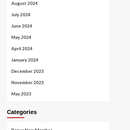
August 2024
July 2024
June 2024
May 2024
April 2024
January 2024
December 2023
November 2023
May 2023
Categories