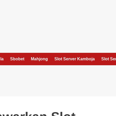
la
Sbobet
Mahjong
Slot Server Kamboja
Slot Se