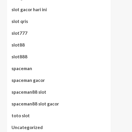
slot gacor hari ini
slot qris
slot777
slot88
slot888
spaceman
spaceman gacor
spaceman88 slot
spaceman88 slot gacor
toto slot
Uncategorized