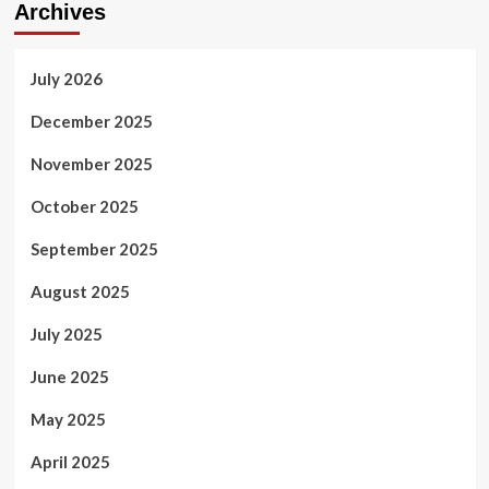
Archives
July 2026
December 2025
November 2025
October 2025
September 2025
August 2025
July 2025
June 2025
May 2025
April 2025