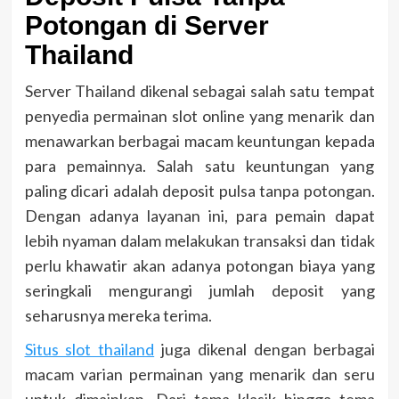
Potongan di Server
Thailand
Server Thailand dikenal sebagai salah satu tempat
penyedia permainan slot online yang menarik dan
menawarkan berbagai macam keuntungan kepada
para pemainnya. Salah satu keuntungan yang
paling dicari adalah deposit pulsa tanpa potongan.
Dengan adanya layanan ini, para pemain dapat
lebih nyaman dalam melakukan transaksi dan tidak
perlu khawatir akan adanya potongan biaya yang
seringkali mengurangi jumlah deposit yang
seharusnya mereka terima.
Situs slot thailand
juga dikenal dengan berbagai
macam varian permainan yang menarik dan seru