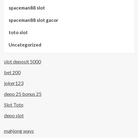
spaceman88 slot
spaceman88 slot gacor
toto slot
Uncategorized
slot deposit 5000
bet 200
joker123
depo 25 bonus 25
Slot Toto
depo slot
mahjong ways