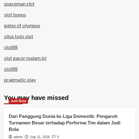
spaceman slot
slot bonus
gates of olympus
situs toto slot
slot88
slot gacor malam ini
slot88
pragmatic play
You may have missed
Judi Bola
Dari Panggung Dunia ke Liga Domestik: Pengaruh
Turnamen Besar terhadap Performa Tim dalam Judi
Bola
admin
July 21, 2026
0