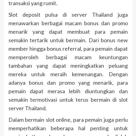
transaksi yang rumit.
Slot deposit pulsa di server Thailand juga
menawarkan berbagai macam bonus dan promo
menarik yang dapat membuat para pemain
semakin tertarik untuk bermain. Dari bonus new
member hingga bonus referral, para pemain dapat
memperoleh berbagai macam keuntungan
tambahan yang dapat meningkatkan peluang
mereka untuk meraih kemenangan. Dengan
adanya bonus dan promo yang menarik, para
pemain dapat merasa lebih diuntungkan dan
semakin termotivasi untuk terus bermain di slot
server Thailand.
Dalam bermain slot online, para pemain juga perlu
memperhatikan beberapa hal penting untuk