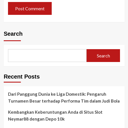
Search
Search
Recent Posts
Dari Panggung Dunia ke Liga Domestik: Pengaruh
Turnamen Besar terhadap Performa Tim dalam Judi Bola
Kembangkan Keberuntungan Anda di Situs Slot
Neymar88 dengan Depo 10k