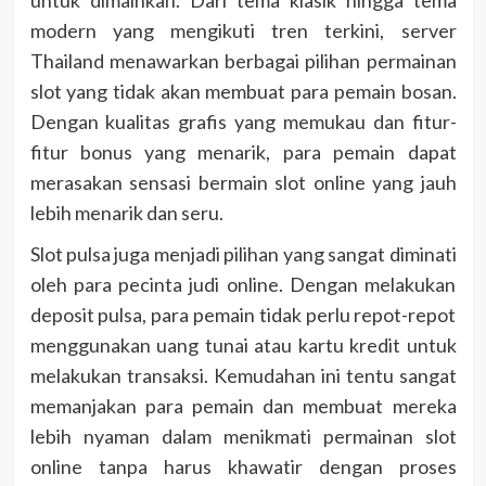
untuk dimainkan. Dari tema klasik hingga tema
modern yang mengikuti tren terkini, server
Thailand menawarkan berbagai pilihan permainan
slot yang tidak akan membuat para pemain bosan.
Dengan kualitas grafis yang memukau dan fitur-
fitur bonus yang menarik, para pemain dapat
merasakan sensasi bermain slot online yang jauh
lebih menarik dan seru.
Slot pulsa juga menjadi pilihan yang sangat diminati
oleh para pecinta judi online. Dengan melakukan
deposit pulsa, para pemain tidak perlu repot-repot
menggunakan uang tunai atau kartu kredit untuk
melakukan transaksi. Kemudahan ini tentu sangat
memanjakan para pemain dan membuat mereka
lebih nyaman dalam menikmati permainan slot
online tanpa harus khawatir dengan proses