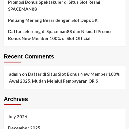
Promosi Bonus Spektakuler di Situs Slot Resmi
SPACEMAN88
Peluang Menang Besar dengan Slot Depo 5K
Daftar sekarang di Spaceman88 dan Nikmati Promo
Bonus New Member 100% di Slot Official
Recent Comments
admin
on
Daftar di Situs Slot Bonus New Member 100%
Awal 2025, Mudah Melalui Pembayaran QRIS
Archives
July 2026
December 2025