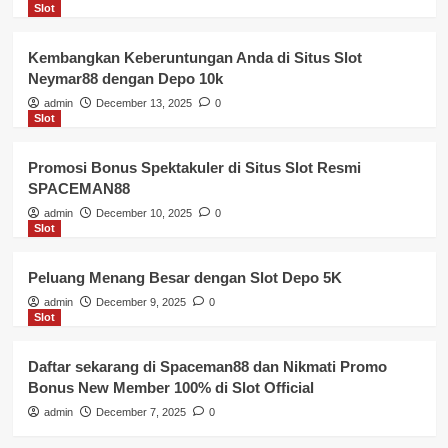
Slot
Kembangkan Keberuntungan Anda di Situs Slot
Neymar88 dengan Depo 10k
admin
December 13, 2025
0
Slot
Promosi Bonus Spektakuler di Situs Slot Resmi
SPACEMAN88
admin
December 10, 2025
0
Slot
Peluang Menang Besar dengan Slot Depo 5K
admin
December 9, 2025
0
Slot
Daftar sekarang di Spaceman88 dan Nikmati Promo
Bonus New Member 100% di Slot Official
admin
December 7, 2025
0