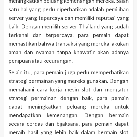
meningkatkan peluang kemenangan mereka. Salah
satu hal yang perlu diperhatikan adalah pemilihan
server yang tepercaya dan memiliki reputasi yang
baik. Dengan memilih server Thailand yang sudah
terkenal dan terpercaya, para pemain dapat
memastikan bahwa transaksi yang mereka lakukan
aman dan nyaman tanpa khawatir akan adanya
penipuan atau kecurangan.
Selain itu, para pemain juga perlu memperhatikan
strategi permainan yang mereka gunakan. Dengan
memahami cara kerja mesin slot dan mengatur
strategi permainan dengan baik, para pemain
dapat meningkatkan peluang mereka untuk
mendapatkan kemenangan. Dengan bermain
secara cerdas dan bijaksana, para pemain dapat
meraih hasil yang lebih baik dalam bermain slot