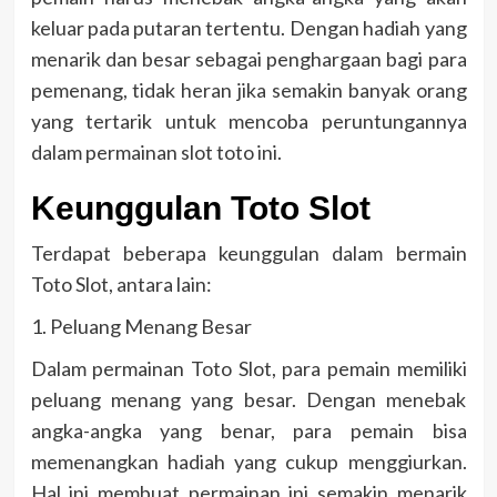
keluar pada putaran tertentu. Dengan hadiah yang
menarik dan besar sebagai penghargaan bagi para
pemenang, tidak heran jika semakin banyak orang
yang tertarik untuk mencoba peruntungannya
dalam permainan slot toto ini.
Keunggulan Toto Slot
Terdapat beberapa keunggulan dalam bermain
Toto Slot, antara lain:
1. Peluang Menang Besar
Dalam permainan Toto Slot, para pemain memiliki
peluang menang yang besar. Dengan menebak
angka-angka yang benar, para pemain bisa
memenangkan hadiah yang cukup menggiurkan.
Hal ini membuat permainan ini semakin menarik