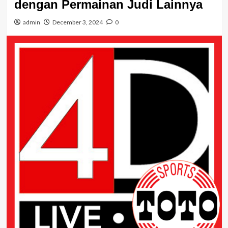
dengan Permainan Judi Lainnya
admin
December 3, 2024
0