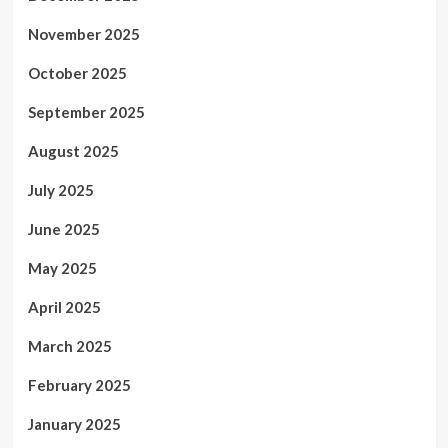
November 2025
October 2025
September 2025
August 2025
July 2025
June 2025
May 2025
April 2025
March 2025
February 2025
January 2025