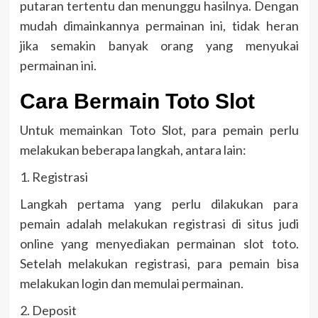
putaran tertentu dan menunggu hasilnya. Dengan
mudah dimainkannya permainan ini, tidak heran
jika semakin banyak orang yang menyukai
permainan ini.
Cara Bermain Toto Slot
Untuk memainkan Toto Slot, para pemain perlu
melakukan beberapa langkah, antara lain:
1. Registrasi
Langkah pertama yang perlu dilakukan para
pemain adalah melakukan registrasi di situs judi
online yang menyediakan permainan slot toto.
Setelah melakukan registrasi, para pemain bisa
melakukan login dan memulai permainan.
2. Deposit