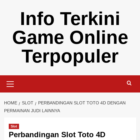
Skip
Info Terkini
to
content
Game Online
Terpopuler
Primary
Menu
HOME
SLOT
PERBANDINGAN SLOT TOTO 4D DENGAN
PERMAINAN JUDI LAINNYA
Slot
Perbandingan Slot Toto 4D