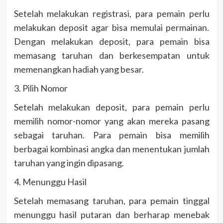
Setelah melakukan registrasi, para pemain perlu
melakukan deposit agar bisa memulai permainan.
Dengan melakukan deposit, para pemain bisa
memasang taruhan dan berkesempatan untuk
memenangkan hadiah yang besar.
3. Pilih Nomor
Setelah melakukan deposit, para pemain perlu
memilih nomor-nomor yang akan mereka pasang
sebagai taruhan. Para pemain bisa memilih
berbagai kombinasi angka dan menentukan jumlah
taruhan yang ingin dipasang.
4. Menunggu Hasil
Setelah memasang taruhan, para pemain tinggal
menunggu hasil putaran dan berharap menebak