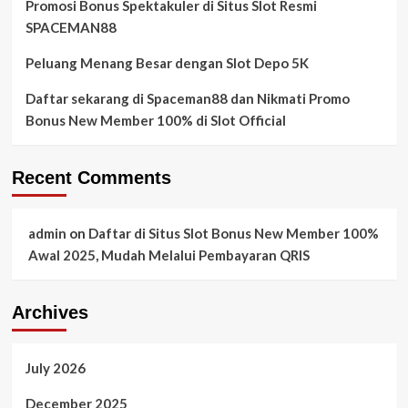
Promosi Bonus Spektakuler di Situs Slot Resmi
SPACEMAN88
Peluang Menang Besar dengan Slot Depo 5K
Daftar sekarang di Spaceman88 dan Nikmati Promo
Bonus New Member 100% di Slot Official
Recent Comments
admin
on
Daftar di Situs Slot Bonus New Member 100%
Awal 2025, Mudah Melalui Pembayaran QRIS
Archives
July 2026
December 2025