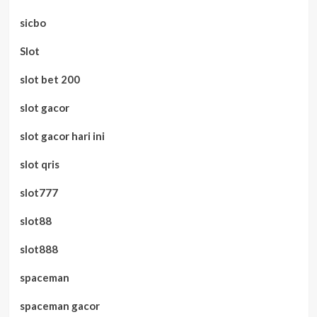
sicbo
Slot
slot bet 200
slot gacor
slot gacor hari ini
slot qris
slot777
slot88
slot888
spaceman
spaceman gacor