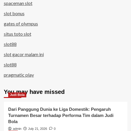
spaceman slot
slot bonus
gates of olympus
situs toto slot
slot88
slot gacor malam ini
slot88
pragmatic play
You may have missed
Judi Bola
Dari Panggung Dunia ke Liga Domestik: Pengaruh
Turnamen Besar terhadap Performa Tim dalam Judi
Bola
admin
July 21, 2026
0