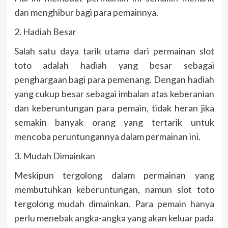
dan menghibur bagi para pemainnya.
2. Hadiah Besar
Salah satu daya tarik utama dari permainan slot
toto adalah hadiah yang besar sebagai
penghargaan bagi para pemenang. Dengan hadiah
yang cukup besar sebagai imbalan atas keberanian
dan keberuntungan para pemain, tidak heran jika
semakin banyak orang yang tertarik untuk
mencoba peruntungannya dalam permainan ini.
3. Mudah Dimainkan
Meskipun tergolong dalam permainan yang
membutuhkan keberuntungan, namun slot toto
tergolong mudah dimainkan. Para pemain hanya
perlu menebak angka-angka yang akan keluar pada