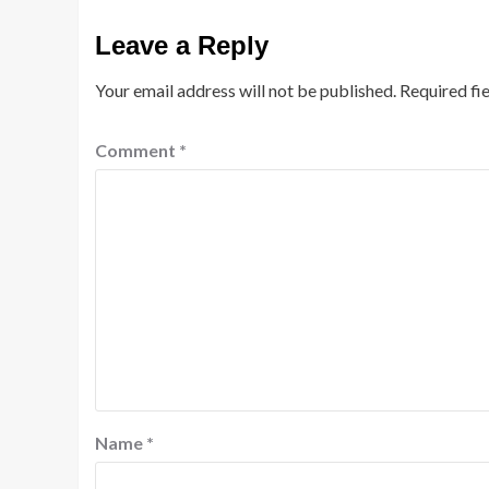
Leave a Reply
Your email address will not be published.
Required fi
Comment
*
Name
*