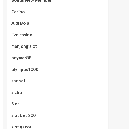
Bonus New Member
Casino
Judi Bola
live casino
mahjong slot
neymar88
olympus1000
sbobet
sicbo
Slot
slot bet 200
slot gacor