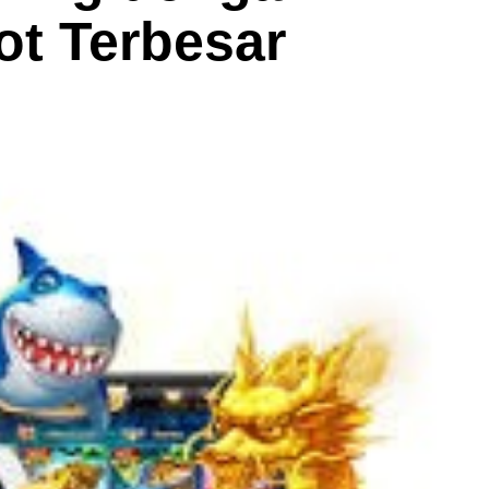
ot Terbesar