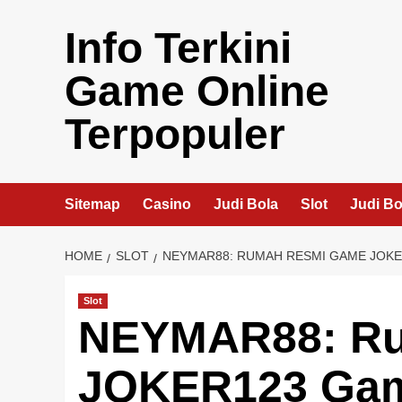
Skip
to
Info Terkini
content
Game Online
Terpopuler
Sitemap
Casino
Judi Bola
Slot
Judi Bo
HOME
SLOT
NEYMAR88: RUMAH RESMI GAME JOK
Slot
NEYMAR88: R
JOKER123 Gam