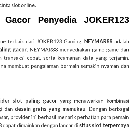
inta slot online.
t Gacor Penyedia JOKER123
ame terbaik dari JOKER123 Gaming,
NEYMAR88
adalah
paling gacor
, NEYMAR88 menyediakan game-game dari
 transaksi cepat, serta keamanan data yang terjamin.
una membuat pengalaman bermain semakin nyaman dan
ider slot paling gacor
yang menawarkan kombinasi
i
dan
desain grafis yang memukau
. Dengan berbagai
sar, provider ini berhasil menarik perhatian para pemain
3 dapat dimainkan dengan lancar di
situs slot terpercaya