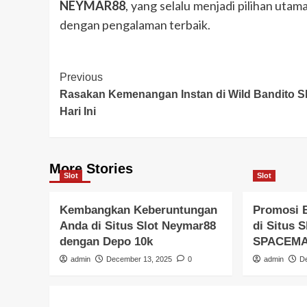
NEYMAR88
, yang selalu menjadi pilihan uta
dengan pengalaman terbaik.
Post
Previous
Rasakan Kemenangan Instan di Wild Bandito Sl
Navigation
Hari Ini
More Stories
Slot
Slot
Kembangkan Keberuntungan
Promosi 
Anda di Situs Slot Neymar88
di Situs 
dengan Depo 10k
SPACEMA
admin
December 13, 2025
0
admin
D