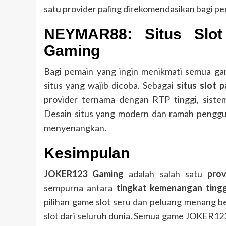
satu provider paling direkomendasikan bagi pec
NEYMAR88: Situs Slo
Gaming
Bagi pemain yang ingin menikmati semua g
situs yang wajib dicoba. Sebagai
situs slot 
provider ternama dengan RTP tinggi, sistem
Desain situs yang modern dan ramah pengg
menyenangkan.
Kesimpulan
JOKER123 Gaming
adalah salah satu
prov
sempurna antara
tingkat kemenangan tingg
pilihan game slot seru dan peluang menang be
slot dari seluruh dunia. Semua game JOKER12