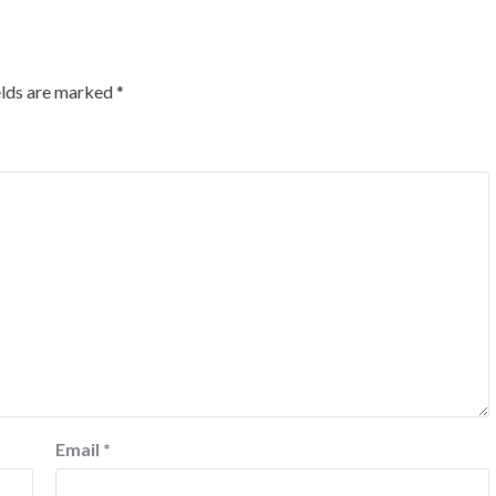
elds are marked
*
Email
*