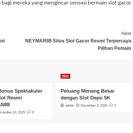
ma bagi mereka yang mengincar sensasi bermain slot gacor
Next
ot
NEYMAR88 Situs Slot Gacor Resmi Terpercaya
Pilihan Pemain
Slot
Bonus Spektakuler
Peluang Menang Besar
Slot Resmi
dengan Slot Depo 5K
N88
admin
December 9, 2025
0
ecember 10, 2025
0