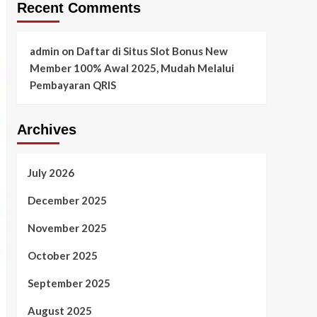
Recent Comments
admin
on
Daftar di Situs Slot Bonus New
Member 100% Awal 2025, Mudah Melalui
Pembayaran QRIS
Archives
July 2026
December 2025
November 2025
October 2025
September 2025
August 2025