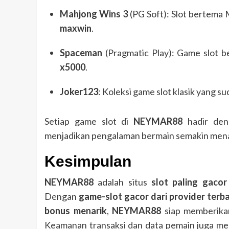
Mahjong Wins 3
(PG Soft): Slot bertema 
maxwin
.
Spaceman
(Pragmatic Play): Game slot 
x5000
.
Joker123
: Koleksi game slot klasik yang 
Setiap game slot di
NEYMAR88
hadir den
menjadikan pengalaman bermain semakin men
Kesimpulan
NEYMAR88
adalah situs
slot paling gacor
Dengan
game-slot gacor dari provider terba
bonus menarik
,
NEYMAR88
siap memberika
Keamanan transaksi dan data pemain juga menj