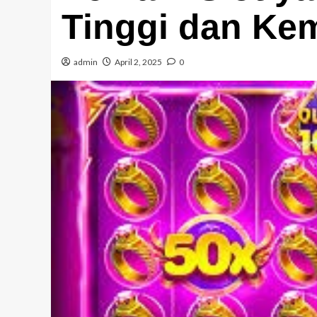
Tinggi dan Ke
admin
April 2, 2025
0