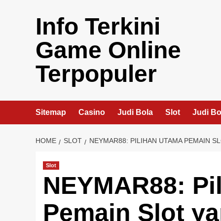
Skip
to
Info Terkini
content
Game Online
Terpopuler
Sitemap
Casino
Judi Bola
Slot
Judi Bo
HOME
SLOT
NEYMAR88: PILIHAN UTAMA PEMAIN 
Slot
NEYMAR88: Pil
Pemain Slot y