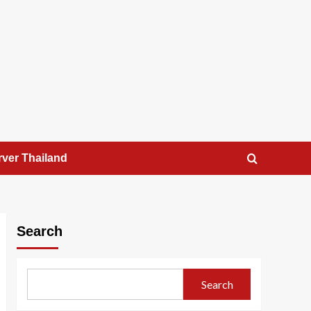
rver Thailand
Search
Search