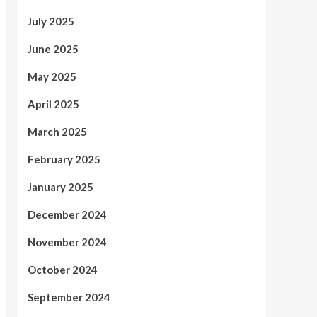
July 2025
June 2025
May 2025
April 2025
March 2025
February 2025
January 2025
December 2024
November 2024
October 2024
September 2024