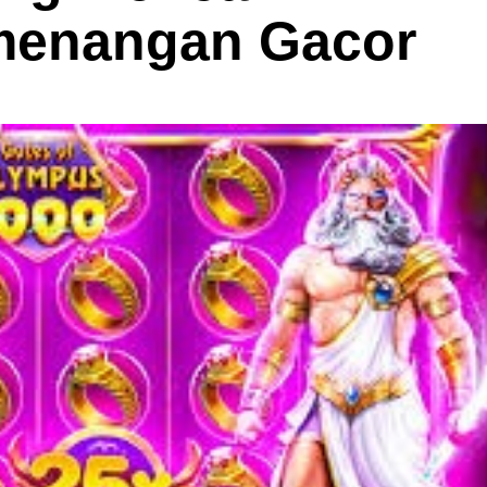
menangan Gacor