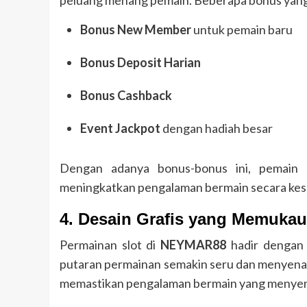
peluang menang pemain. Beberapa bonus yang 
Bonus New Member
untuk pemain baru
Bonus Deposit Harian
Bonus Cashback
Event Jackpot
dengan hadiah besar
Dengan adanya bonus-bonus ini, pemain
meningkatkan pengalaman bermain secara kes
4. Desain Grafis yang Memukau
Permainan slot di
NEYMAR88
hadir denga
putaran permainan semakin seru dan menyenan
memastikan pengalaman bermain yang menye