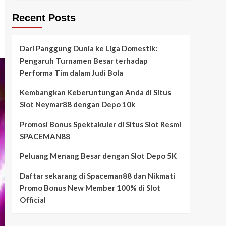
Recent Posts
Dari Panggung Dunia ke Liga Domestik:
Pengaruh Turnamen Besar terhadap
Performa Tim dalam Judi Bola
Kembangkan Keberuntungan Anda di Situs
Slot Neymar88 dengan Depo 10k
Promosi Bonus Spektakuler di Situs Slot Resmi
SPACEMAN88
Peluang Menang Besar dengan Slot Depo 5K
Daftar sekarang di Spaceman88 dan Nikmati
Promo Bonus New Member 100% di Slot
Official