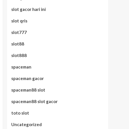
slot gacor hari ini
slot qris
slot777
slot88
slot888
spaceman
spaceman gacor
spaceman88 slot
spaceman88 slot gacor
toto slot
Uncategorized