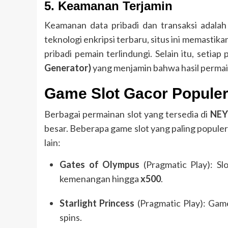
5. Keamanan Terjamin
Keamanan data pribadi dan transaksi adalah
teknologi enkripsi terbaru, situs ini memasti
pribadi pemain terlindungi. Selain itu, set
Generator)
yang menjamin bahwa hasil permaina
Game Slot Gacor Popule
Berbagai permainan slot yang tersedia di
NE
besar. Beberapa game slot yang paling popule
lain:
Gates of Olympus
(Pragmatic Play): Sl
kemenangan hingga
x500
.
Starlight Princess
(Pragmatic Play): Game
spins.