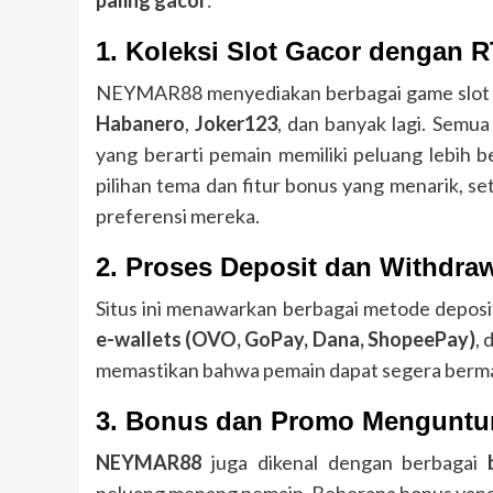
paling gacor
:
1. Koleksi Slot Gacor dengan 
NEYMAR88 menyediakan berbagai game slot 
Habanero
,
Joker123
, dan banyak lagi. Semu
yang berarti pemain memiliki peluang lebih
pilihan tema dan fitur bonus yang menarik, 
preferensi mereka.
2. Proses Deposit dan Withdr
Situs ini menawarkan berbagai metode depos
e-wallets (OVO, GoPay, Dana, ShopeePay)
, 
memastikan bahwa pemain dapat segera berma
3. Bonus dan Promo Mengunt
NEYMAR88
juga dikenal dengan berbagai