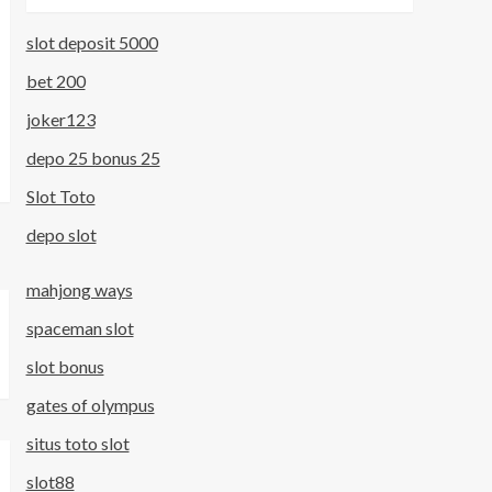
slot deposit 5000
bet 200
joker123
depo 25 bonus 25
Slot Toto
depo slot
mahjong ways
spaceman slot
slot bonus
gates of olympus
situs toto slot
slot88