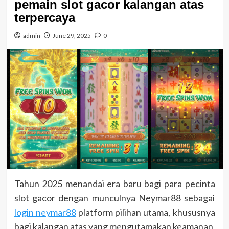
pemain slot gacor kalangan atas
terpercaya
admin
June 29, 2025
0
Tahun 2025 menandai era baru bagi para pecinta
slot gacor dengan munculnya Neymar88 sebagai
login neymar88
platform pilihan utama, khususnya
bagi kalangan atas yang mengutamakan keamanan,