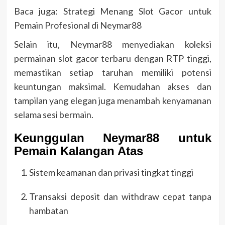
Baca juga: Strategi Menang Slot Gacor untuk
Pemain Profesional di Neymar88
Selain itu, Neymar88 menyediakan koleksi
permainan slot gacor terbaru dengan RTP tinggi,
memastikan setiap taruhan memiliki potensi
keuntungan maksimal. Kemudahan akses dan
tampilan yang elegan juga menambah kenyamanan
selama sesi bermain.
Keunggulan Neymar88 untuk
Pemain Kalangan Atas
Sistem keamanan dan privasi tingkat tinggi
Transaksi deposit dan withdraw cepat tanpa
hambatan