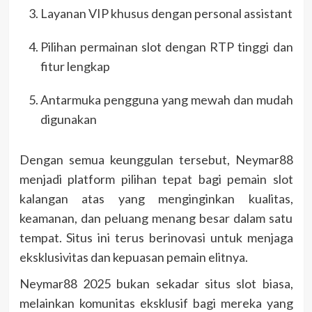
Layanan VIP khusus dengan personal assistant
Pilihan permainan slot dengan RTP tinggi dan
fitur lengkap
Antarmuka pengguna yang mewah dan mudah
digunakan
Dengan semua keunggulan tersebut, Neymar88
menjadi platform pilihan tepat bagi pemain slot
kalangan atas yang menginginkan kualitas,
keamanan, dan peluang menang besar dalam satu
tempat. Situs ini terus berinovasi untuk menjaga
eksklusivitas dan kepuasan pemain elitnya.
Neymar88 2025 bukan sekadar situs slot biasa,
melainkan komunitas eksklusif bagi mereka yang