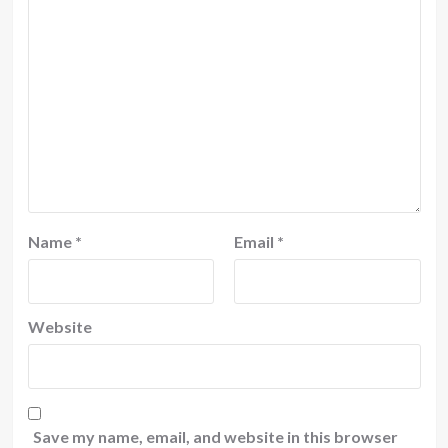
Name
*
Email
*
Website
Save my name, email, and website in this browser