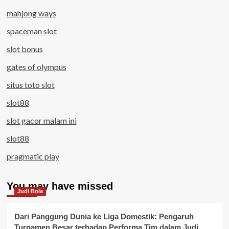
mahjong ways
spaceman slot
slot bonus
gates of olympus
situs toto slot
slot88
slot gacor malam ini
slot88
pragmatic play
You may have missed
Judi Bola
Dari Panggung Dunia ke Liga Domestik: Pengaruh
Turnamen Besar terhadap Performa Tim dalam Judi