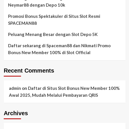
Neymar88 dengan Depo 10k
Promosi Bonus Spektakuler di Situs Slot Resmi
SPACEMAN88
Peluang Menang Besar dengan Slot Depo 5K
Daftar sekarang di Spaceman88 dan Nikmati Promo
Bonus New Member 100% di Slot Official
Recent Comments
admin
on
Daftar di Situs Slot Bonus New Member 100%
Awal 2025, Mudah Melalui Pembayaran QRIS
Archives