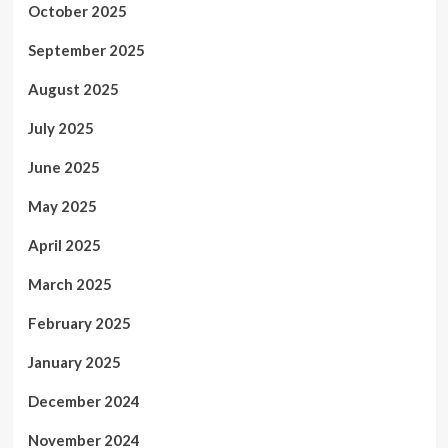
October 2025
September 2025
August 2025
July 2025
June 2025
May 2025
April 2025
March 2025
February 2025
January 2025
December 2024
November 2024