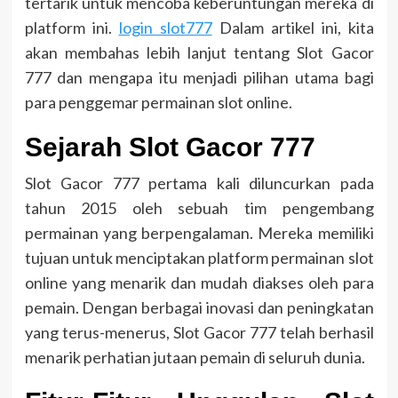
tertarik untuk mencoba keberuntungan mereka di
platform ini.
login slot777
Dalam artikel ini, kita
akan membahas lebih lanjut tentang Slot Gacor
777 dan mengapa itu menjadi pilihan utama bagi
para penggemar permainan slot online.
Sejarah Slot Gacor 777
Slot Gacor 777 pertama kali diluncurkan pada
tahun 2015 oleh sebuah tim pengembang
permainan yang berpengalaman. Mereka memiliki
tujuan untuk menciptakan platform permainan slot
online yang menarik dan mudah diakses oleh para
pemain. Dengan berbagai inovasi dan peningkatan
yang terus-menerus, Slot Gacor 777 telah berhasil
menarik perhatian jutaan pemain di seluruh dunia.