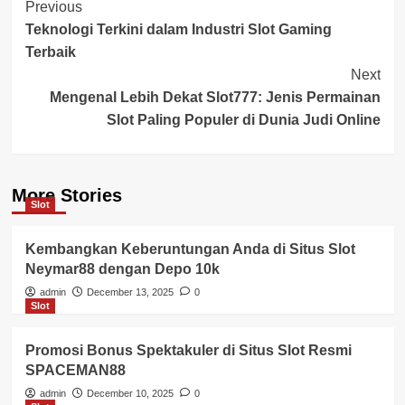
Post
Previous
Teknologi Terkini dalam Industri Slot Gaming
Navigation
Terbaik
Next
Mengenal Lebih Dekat Slot777: Jenis Permainan
Slot Paling Populer di Dunia Judi Online
More Stories
Slot
Kembangkan Keberuntungan Anda di Situs Slot
Neymar88 dengan Depo 10k
admin
December 13, 2025
0
Slot
Promosi Bonus Spektakuler di Situs Slot Resmi
SPACEMAN88
admin
December 10, 2025
0