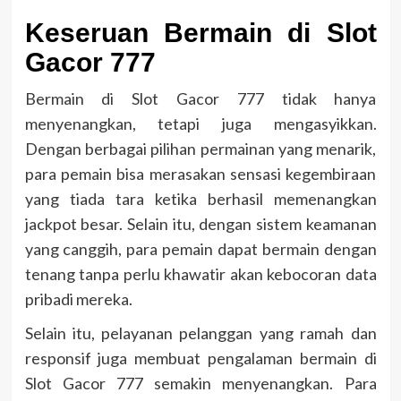
Keseruan Bermain di Slot
Gacor 777
Bermain di Slot Gacor 777 tidak hanya
menyenangkan, tetapi juga mengasyikkan.
Dengan berbagai pilihan permainan yang menarik,
para pemain bisa merasakan sensasi kegembiraan
yang tiada tara ketika berhasil memenangkan
jackpot besar. Selain itu, dengan sistem keamanan
yang canggih, para pemain dapat bermain dengan
tenang tanpa perlu khawatir akan kebocoran data
pribadi mereka.
Selain itu, pelayanan pelanggan yang ramah dan
responsif juga membuat pengalaman bermain di
Slot Gacor 777 semakin menyenangkan. Para