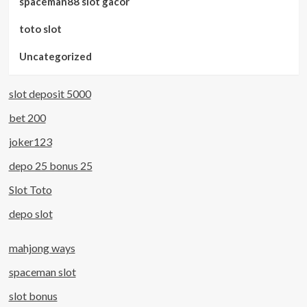
spaceman88 slot gacor
toto slot
Uncategorized
slot deposit 5000
bet 200
joker123
depo 25 bonus 25
Slot Toto
depo slot
mahjong ways
spaceman slot
slot bonus