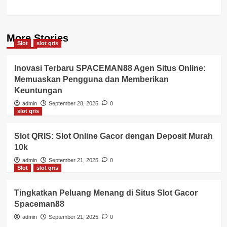
More Stories
Slot
slot qris
Inovasi Terbaru SPACEMAN88 Agen Situs Online:
Memuaskan Pengguna dan Memberikan
Keuntungan
admin
September 28, 2025
0
slot qris
Slot QRIS: Slot Online Gacor dengan Deposit Murah
10k
admin
September 21, 2025
0
Slot
slot qris
Tingkatkan Peluang Menang di Situs Slot Gacor
Spaceman88
admin
September 21, 2025
0