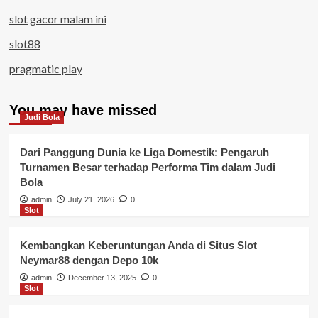
slot gacor malam ini
slot88
pragmatic play
You may have missed
Judi Bola
Dari Panggung Dunia ke Liga Domestik: Pengaruh
Turnamen Besar terhadap Performa Tim dalam Judi
Bola
admin
July 21, 2026
0
Slot
Kembangkan Keberuntungan Anda di Situs Slot
Neymar88 dengan Depo 10k
admin
December 13, 2025
0
Slot