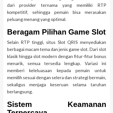
dari provider ternama yang memiliki RTP
kompetitif, sehingga pemain bisa merasakan
peluang menang yang optimal.
Beragam Pilihan Game Slot
Selain RTP tinggi, situs Slot QRIS menyediakan
berbagai macam tema dan jenis game slot. Dari slot
klasik hingga slot modern dengan fitur-fitur bonus
menarik, semua tersedia lengkap. Variasi ini
memberi keleluasaan kepada pemain untuk
memilih sesuai dengan selera dan strategi bermain,
sekaligus menjaga keseruan selama taruhan
berlangsung.
Sistem Keamanan
Terpercaya