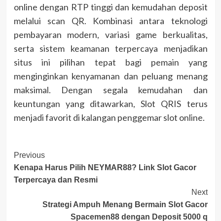
online dengan RTP tinggi dan kemudahan deposit
melalui scan QR. Kombinasi antara teknologi
pembayaran modern, variasi game berkualitas,
serta sistem keamanan terpercaya menjadikan
situs ini pilihan tepat bagi pemain yang
menginginkan kenyamanan dan peluang menang
maksimal. Dengan segala kemudahan dan
keuntungan yang ditawarkan, Slot QRIS terus
menjadi favorit di kalangan penggemar slot online.
Post
Previous
Kenapa Harus Pilih NEYMAR88? Link Slot Gacor
Navigation
Terpercaya dan Resmi
Next
Strategi Ampuh Menang Bermain Slot Gacor
Spacemen88 dengan Deposit 5000 q