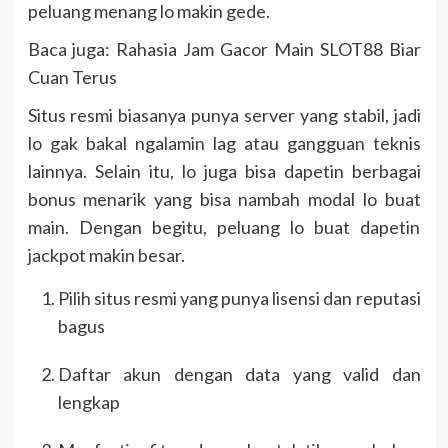
peluang menang lo makin gede.
Baca juga: Rahasia Jam Gacor Main SLOT88 Biar
Cuan Terus
Situs resmi biasanya punya server yang stabil, jadi
lo gak bakal ngalamin lag atau gangguan teknis
lainnya. Selain itu, lo juga bisa dapetin berbagai
bonus menarik yang bisa nambah modal lo buat
main. Dengan begitu, peluang lo buat dapetin
jackpot makin besar.
Pilih situs resmi yang punya lisensi dan reputasi
bagus
Daftar akun dengan data yang valid dan
lengkap