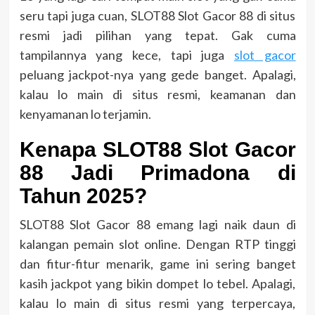
seru tapi juga cuan, SLOT88 Slot Gacor 88 di situs
resmi jadi pilihan yang tepat. Gak cuma
tampilannya yang kece, tapi juga
slot gacor
peluang jackpot-nya yang gede banget. Apalagi,
kalau lo main di situs resmi, keamanan dan
kenyamanan lo terjamin.
Kenapa SLOT88 Slot Gacor
88 Jadi Primadona di
Tahun 2025?
SLOT88 Slot Gacor 88 emang lagi naik daun di
kalangan pemain slot online. Dengan RTP tinggi
dan fitur-fitur menarik, game ini sering banget
kasih jackpot yang bikin dompet lo tebel. Apalagi,
kalau lo main di situs resmi yang terpercaya,