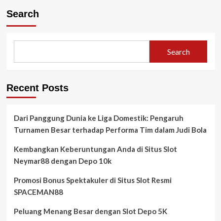
Search
Search
Recent Posts
Dari Panggung Dunia ke Liga Domestik: Pengaruh
Turnamen Besar terhadap Performa Tim dalam Judi Bola
Kembangkan Keberuntungan Anda di Situs Slot
Neymar88 dengan Depo 10k
Promosi Bonus Spektakuler di Situs Slot Resmi
SPACEMAN88
Peluang Menang Besar dengan Slot Depo 5K