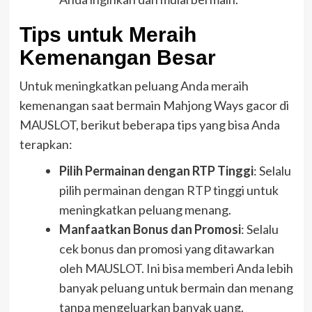
Tips untuk Meraih
Kemenangan Besar
Untuk meningkatkan peluang Anda meraih
kemenangan saat bermain Mahjong Ways gacor di
MAUSLOT, berikut beberapa tips yang bisa Anda
terapkan:
Pilih Permainan dengan RTP Tinggi
: Selalu
pilih permainan dengan RTP tinggi untuk
meningkatkan peluang menang.
Manfaatkan Bonus dan Promosi
: Selalu
cek bonus dan promosi yang ditawarkan
oleh MAUSLOT. Ini bisa memberi Anda lebih
banyak peluang untuk bermain dan menang
tanpa mengeluarkan banyak uang.