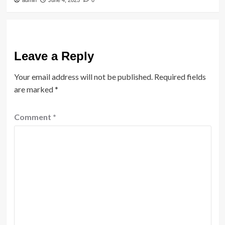
admin
June 4, 2025
0
Leave a Reply
Your email address will not be published.
Required fields
are marked
*
Comment
*