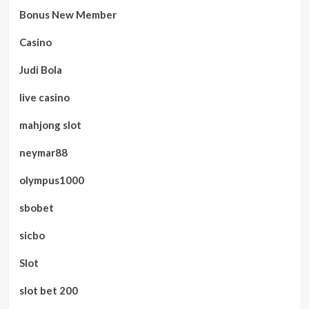
Bonus New Member
Casino
Judi Bola
live casino
mahjong slot
neymar88
olympus1000
sbobet
sicbo
Slot
slot bet 200