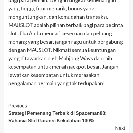
bagi para pemain. Dengan tingkat kemenangan
yang tinggi, fitur menarik, bonus yang
menguntungkan, dan kemudahan transaksi,
MAUSLOT adalah pilihan terbaik bagi para pecinta
slot. Jika Anda mencari keseruan dan peluang
menang yang besar, jangan ragu untuk bergabung
dengan MAUSLOT. Nikmati semua keuntungan
yang ditawarkan oleh Mahjong Ways dan raih
kesempatan untuk meraih jackpot besar. Jangan
lewatkan kesempatan untuk merasakan
pengalaman bermain yang tak terlupakan!
Post
Previous
Strategi Pemenang Terbaik di Spaceman88:
Navigation
Rahasia Slot Garansi Kekalahan 100%
Next