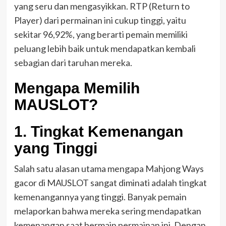
yang seru dan mengasyikkan. RTP (Return to
Player) dari permainan ini cukup tinggi, yaitu
sekitar 96,92%, yang berarti pemain memiliki
peluang lebih baik untuk mendapatkan kembali
sebagian dari taruhan mereka.
Mengapa Memilih
MAUSLOT?
1.
Tingkat Kemenangan
yang Tinggi
Salah satu alasan utama mengapa Mahjong Ways
gacor di MAUSLOT sangat diminati adalah tingkat
kemenangannya yang tinggi. Banyak pemain
melaporkan bahwa mereka sering mendapatkan
kemenangan saat bermain permainan ini. Dengan