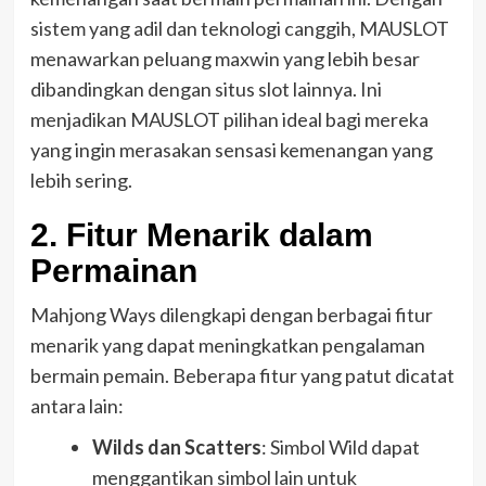
sistem yang adil dan teknologi canggih, MAUSLOT
menawarkan peluang maxwin yang lebih besar
dibandingkan dengan situs slot lainnya. Ini
menjadikan MAUSLOT pilihan ideal bagi mereka
yang ingin merasakan sensasi kemenangan yang
lebih sering.
2.
Fitur Menarik dalam
Permainan
Mahjong Ways dilengkapi dengan berbagai fitur
menarik yang dapat meningkatkan pengalaman
bermain pemain. Beberapa fitur yang patut dicatat
antara lain:
Wilds dan Scatters
: Simbol Wild dapat
menggantikan simbol lain untuk