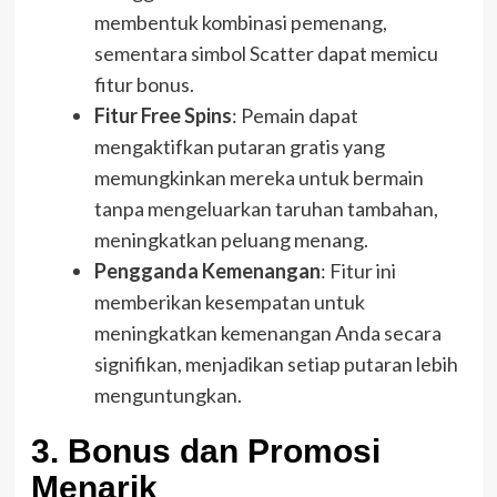
membentuk kombinasi pemenang,
sementara simbol Scatter dapat memicu
fitur bonus.
Fitur Free Spins
: Pemain dapat
mengaktifkan putaran gratis yang
memungkinkan mereka untuk bermain
tanpa mengeluarkan taruhan tambahan,
meningkatkan peluang menang.
Pengganda Kemenangan
: Fitur ini
memberikan kesempatan untuk
meningkatkan kemenangan Anda secara
signifikan, menjadikan setiap putaran lebih
menguntungkan.
3.
Bonus dan Promosi
Menarik