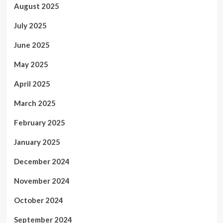
August 2025
July 2025
June 2025
May 2025
April 2025
March 2025
February 2025
January 2025
December 2024
November 2024
October 2024
September 2024