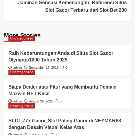
Jaminan Sensasi Kemenangan: Referensi Situs
Slot Gacor Terbaru dari Slot Bet 200
More Stories
Uncategorized
Raih Keberuntungan Anda di Situs Slot Gacor
Olympus1000 Tahun 2025
admin
September 17, 2025
0
Uncategorized
Siapa Dealer atau Fitur yang Membantu Pemain
Maxwin BET Kecil
admin
August 29, 2025
0
Uncategorized
SLOT 777 Gacor, Slot Paling Gacor di NEYMAR88
dengan Desain Visual Kelas Atas