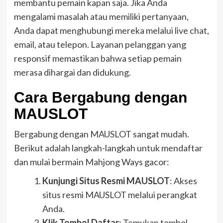
membantu pemain kapan saja. Jika Anda
mengalami masalah atau memiliki pertanyaan,
Anda dapat menghubungi mereka melalui live chat,
email, atau telepon. Layanan pelanggan yang
responsif memastikan bahwa setiap pemain
merasa dihargai dan didukung.
Cara Bergabung dengan
MAUSLOT
Bergabung dengan MAUSLOT sangat mudah.
Berikut adalah langkah-langkah untuk mendaftar
dan mulai bermain Mahjong Ways gacor:
Kunjungi Situs Resmi MAUSLOT
: Akses
situs resmi MAUSLOT melalui perangkat
Anda.
Klik Tombol Daftar
: Temukan tombol