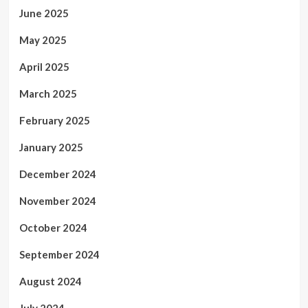
June 2025
May 2025
April 2025
March 2025
February 2025
January 2025
December 2024
November 2024
October 2024
September 2024
August 2024