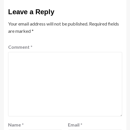
Leave a Reply
Your email address will not be published.
Required fields
are marked
*
Comment
*
Name
*
Email
*