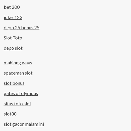
bet 200
joker123
depo 25 bonus 25
Slot Toto
depo slot
mahjong ways
spaceman slot
slot bonus
gates of olympus
situs toto slot
slot88
slot gacor malam ini