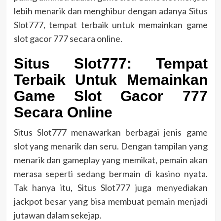
lebih menarik dan menghibur dengan adanya Situs
Slot777, tempat terbaik untuk memainkan game
slot gacor 777 secara online.
Situs Slot777: Tempat
Terbaik Untuk Memainkan
Game Slot Gacor 777
Secara Online
Situs Slot777 menawarkan berbagai jenis game
slot yang menarik dan seru. Dengan tampilan yang
menarik dan gameplay yang memikat, pemain akan
merasa seperti sedang bermain di kasino nyata.
Tak hanya itu, Situs Slot777 juga menyediakan
jackpot besar yang bisa membuat pemain menjadi
jutawan dalam sekejap.