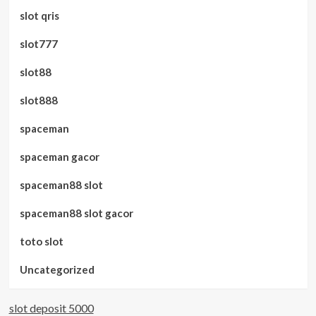
slot qris
slot777
slot88
slot888
spaceman
spaceman gacor
spaceman88 slot
spaceman88 slot gacor
toto slot
Uncategorized
slot deposit 5000