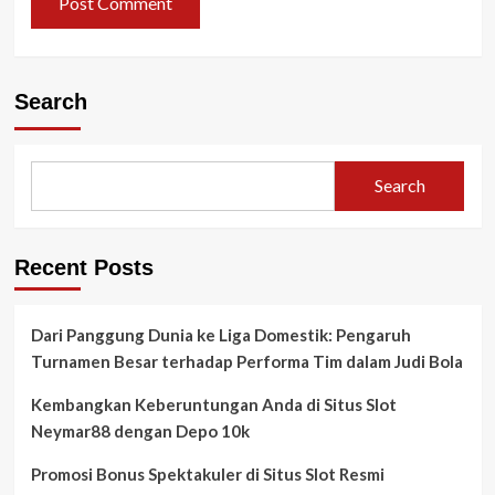
Search
Search
Recent Posts
Dari Panggung Dunia ke Liga Domestik: Pengaruh
Turnamen Besar terhadap Performa Tim dalam Judi Bola
Kembangkan Keberuntungan Anda di Situs Slot
Neymar88 dengan Depo 10k
Promosi Bonus Spektakuler di Situs Slot Resmi