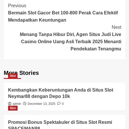
Post
Previous
Bermain Slot Gacor Bet 100-800 Perak Cara Efektif
Navigation
Mendapatkan Keuntungan
Next
Menang Tanpa Hibur Diri, Agen Situs Judi Live
Casino Online Uang Asli Terbaik 2025 Menanti
Pendekatan Tenangmu
More Stories
Slot
Kembangkan Keberuntungan Anda di Situs Slot
Neymar88 dengan Depo 10k
admin
December 13, 2025
0
Slot
Promosi Bonus Spektakuler di Situs Slot Resmi
SPACEMAN88