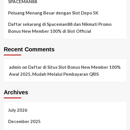
SPACEMAN88
Peluang Menang Besar dengan Slot Depo 5K
Daftar sekarang di Spaceman88 dan Nikmati Promo
Bonus New Member 100% di Slot Official
Recent Comments
admin
on
Daftar di Situs Slot Bonus New Member 100%
Awal 2025, Mudah Melalui Pembayaran QRIS
Archives
July 2026
December 2025