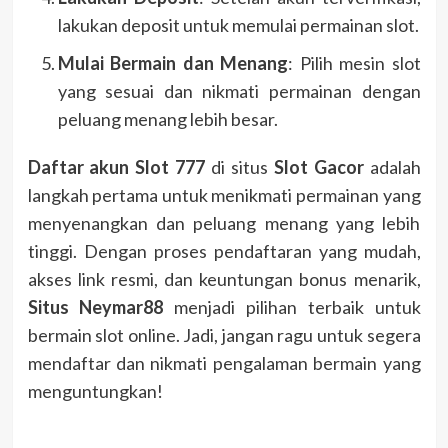
lakukan deposit untuk memulai permainan slot.
Mulai Bermain dan Menang
: Pilih mesin slot
yang sesuai dan nikmati permainan dengan
peluang menang lebih besar.
Daftar akun Slot 777
di situs
Slot Gacor
adalah
langkah pertama untuk menikmati permainan yang
menyenangkan dan peluang menang yang lebih
tinggi. Dengan proses pendaftaran yang mudah,
akses link resmi, dan keuntungan bonus menarik,
Situs Neymar88
menjadi pilihan terbaik untuk
bermain slot online. Jadi, jangan ragu untuk segera
mendaftar dan nikmati pengalaman bermain yang
menguntungkan!