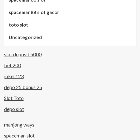
spaceman88 slot gacor
toto slot
Uncategorized
slot deposit 5000
bet 200
joker123
depo 25 bonus 25
Slot Toto
depo slot
mahjong ways
spaceman slot