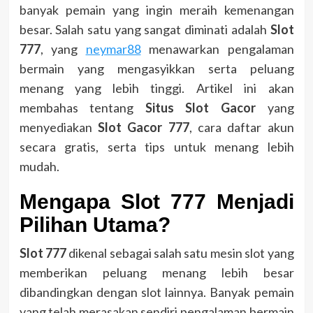
banyak pemain yang ingin meraih kemenangan
besar. Salah satu yang sangat diminati adalah
Slot
777
, yang
neymar88
menawarkan pengalaman
bermain yang mengasyikkan serta peluang
menang yang lebih tinggi. Artikel ini akan
membahas tentang
Situs Slot Gacor
yang
menyediakan
Slot Gacor 777
, cara daftar akun
secara gratis, serta tips untuk menang lebih
mudah.
Mengapa Slot 777 Menjadi
Pilihan Utama?
Slot 777
dikenal sebagai salah satu mesin slot yang
memberikan peluang menang lebih besar
dibandingkan dengan slot lainnya. Banyak pemain
yang telah merasakan sendiri pengalaman bermain