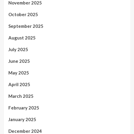
November 2025
October 2025
September 2025
August 2025
July 2025
June 2025
May 2025
April 2025
March 2025
February 2025
January 2025
December 2024