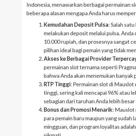
Indonesia, menawarkan berbagai permainan slot
beberapa alasan mengapa Anda harus memper
Kemudahan Deposit Pulsa
: Salah sat
melakukan deposit melalui pulsa. Anda
10.000 rupiah, dan prosesnya sangat c
pilihan ideal bagi pemain yang tidak me
Akses ke Berbagai Provider Terperca
permainan slot ternama seperti Pragma
bahwa Anda akan menemukan banyak pil
RTP Tinggi
: Permainan slot di Mauslot 
tinggi, sering kali mencapai 96% atau l
sebagian dari taruhan Anda lebih besar
Bonus dan Promosi Menarik
: Mauslot
para pemain baru maupun yang sudah la
mingguan, dan program loyalitas adala
nikmati.