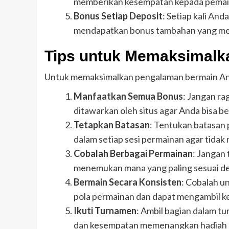
memberikan kesempatan kepada pemai
Bonus Setiap Deposit
: Setiap kali An
mendapatkan bonus tambahan yang meni
Tips untuk Memaksimalk
Untuk memaksimalkan pengalaman bermain Anda 
Manfaatkan Semua Bonus
: Jangan r
ditawarkan oleh situs agar Anda bisa be
Tetapkan Batasan
: Tentukan batasan
dalam setiap sesi permainan agar tidak
Cobalah Berbagai Permainan
: Jangan
menemukan mana yang paling sesuai d
Bermain Secara Konsisten
: Cobalah u
pola permainan dan dapat mengambil ke
Ikuti Turnamen
: Ambil bagian dalam 
dan kesempatan memenangkan hadiah 