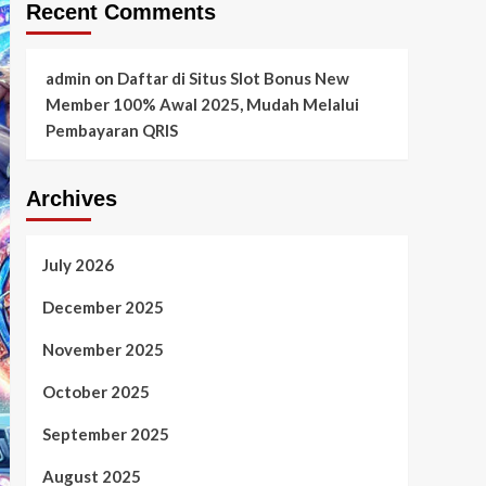
Recent Comments
admin
on
Daftar di Situs Slot Bonus New
Member 100% Awal 2025, Mudah Melalui
Pembayaran QRIS
Archives
July 2026
December 2025
November 2025
October 2025
September 2025
August 2025