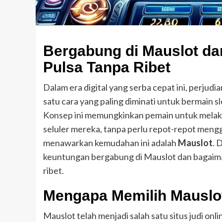
Bergabung di Mauslot d
Pulsa Tanpa Ribet
Dalam era digital yang serba cepat ini, perjudi
satu cara yang paling diminati untuk bermain
Konsep ini memungkinkan pemain untuk mela
seluler mereka, tanpa perlu repot-repot mengg
menawarkan kemudahan ini adalah
Mauslot
. 
keuntungan bergabung di Mauslot dan bagaima
ribet.
Mengapa Memilih Mauslo
Mauslot telah menjadi salah satu situs judi onl