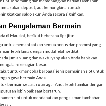
n untuk bersaing dan memenangkan hadiah tambahan.
da melakukan deposit, ada kemungkinan untuk
ngkatkan saldo akun Anda secara signifikan.
an Pengalaman Bermain
di Mauslot, berikut beberapa tips jitu:
agu untuk memanfaatkan semua bonus dan promosi yang
rmain lebih lama dengan modal lebih sedikit.
 pada jumlah uang dan waktu yang akan Anda habiskan
 mengalami kerugian besar.
 takut untuk mencoba berbagai jenis permainan slot untuk
engan gaya bermain Anda.
ntuk bermain secara rutin agar Anda lebih familiar dengan
putusan lebih baik saat bertaruh.
turnamen slot untuk mendapatkan pengalaman tambahan
besar.