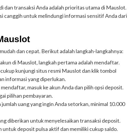
i dan transaksi Anda adalah prioritas utama di Mauslot.
i canggih untuk melindungi informasi sensitif Anda dari
Mauslot
 mudah dan cepat. Berikut adalah langkah-langkahnya:
i akun di Mauslot, langkah pertama adalah mendaftar.
ukup kunjungi situs resmi Mauslot dan klik tombol
an informasi yang diperlukan.
l mendaftar, masuk ke akun Anda dan pilih opsi deposit.
gai pilihan pembayaran.
 jumlah uang yang ingin Anda setorkan, minimal 10.000
 yang diberikan untuk menyelesaikan transaksi deposit.
untuk deposit pulsa aktif dan memiliki cukup saldo.