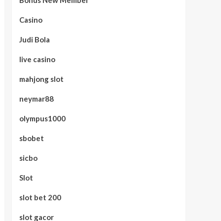
Bonus New Member
Casino
Judi Bola
live casino
mahjong slot
neymar88
olympus1000
sbobet
sicbo
Slot
slot bet 200
slot gacor