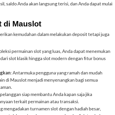
sil, saldo Anda akan langsung terisi, dan Anda dapat mulai
 di Mauslot
rikan kemudahan dalam melakukan deposit tetapi juga
oleksi permainan slot yang luas, Anda dapat menemukan
 dari slot klasik hingga slot modern dengan fitur bonus
ngkan
: Antarmuka pengguna yang ramah dan mudah
n di Mauslot menjadi menyenangkan bagi semua
laman.
 pelanggan siap membantu Anda kapan saja jika
anyaan terkait permainan atau transaksi.
ing mengadakan turnamen slot dengan hadiah besar,