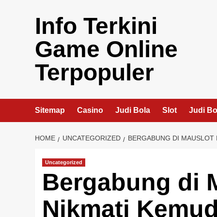
Skip
to
Info Terkini
content
Game Online
Terpopuler
Sitemap
Casino
Judi Bola
Slot
Judi Bo
HOME
UNCATEGORIZED
BERGABUNG DI MAUSLOT D
Uncategorized
Bergabung di 
Nikmati Kemud