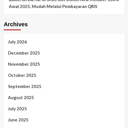
Awal 2025, Mudah Melalui Pembayaran QRIS
Archives
July 2026
December 2025
November 2025
October 2025
September 2025
August 2025
July 2025
June 2025