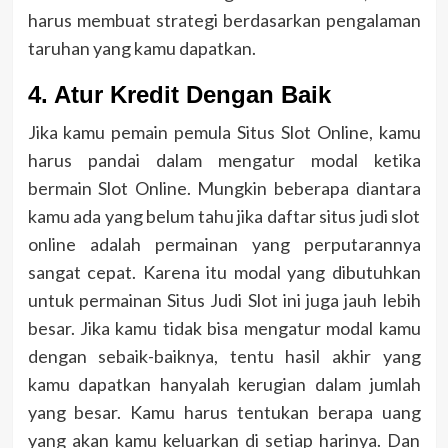
harus membuat strategi berdasarkan pengalaman
taruhan yang kamu dapatkan.
4. Atur Kredit Dengan Baik
Jika kamu pemain pemula Situs Slot Online, kamu
harus pandai dalam mengatur modal ketika
bermain Slot Online. Mungkin beberapa diantara
kamu ada yang belum tahu jika daftar situs judi slot
online adalah permainan yang perputarannya
sangat cepat. Karena itu modal yang dibutuhkan
untuk permainan Situs Judi Slot ini juga jauh lebih
besar. Jika kamu tidak bisa mengatur modal kamu
dengan sebaik-baiknya, tentu hasil akhir yang
kamu dapatkan hanyalah kerugian dalam jumlah
yang besar. Kamu harus tentukan berapa uang
yang akan kamu keluarkan di setiap harinya. Dan