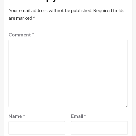
Your email address will not be published.
Required fields
are marked
*
Comment
*
Name
*
Email
*