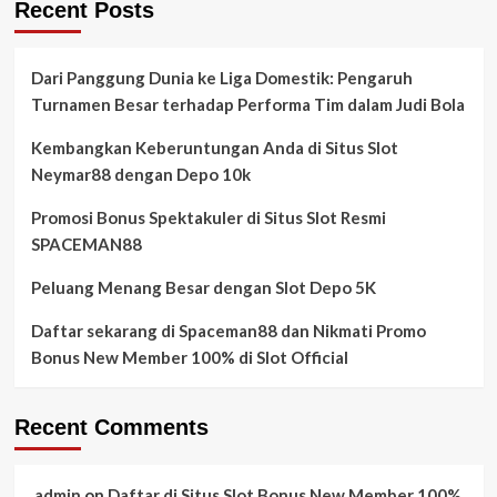
Recent Posts
Dari Panggung Dunia ke Liga Domestik: Pengaruh
Turnamen Besar terhadap Performa Tim dalam Judi Bola
Kembangkan Keberuntungan Anda di Situs Slot
Neymar88 dengan Depo 10k
Promosi Bonus Spektakuler di Situs Slot Resmi
SPACEMAN88
Peluang Menang Besar dengan Slot Depo 5K
Daftar sekarang di Spaceman88 dan Nikmati Promo
Bonus New Member 100% di Slot Official
Recent Comments
admin
on
Daftar di Situs Slot Bonus New Member 100%