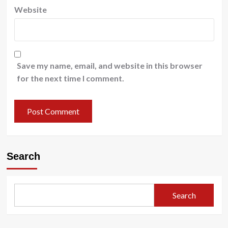
Website
Save my name, email, and website in this browser
for the next time I comment.
Search
Search