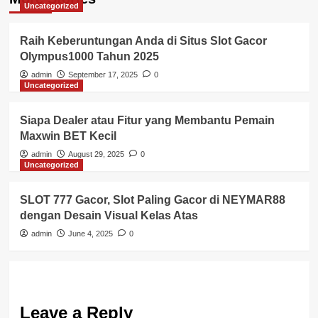
Uncategorized
Raih Keberuntungan Anda di Situs Slot Gacor
Olympus1000 Tahun 2025
admin
September 17, 2025
0
Uncategorized
Siapa Dealer atau Fitur yang Membantu Pemain
Maxwin BET Kecil
admin
August 29, 2025
0
Uncategorized
SLOT 777 Gacor, Slot Paling Gacor di NEYMAR88
dengan Desain Visual Kelas Atas
admin
June 4, 2025
0
Leave a Reply