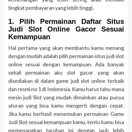
tingkat pembayaran yang lebih tinggi.
1. Pilih Permainan Daftar Situs
Judi Slot Online Gacor Sesuai
Kemampuan
Hal pertama yang akan membantu kamu menang
dengan mudah adalah pilih permainan situs judi slot
online sesuai dengan kemampuan. Ada banyak
sekali permainan aku slot gacor yang akan
disediakan di dalam game judi slot online terbaik
dan resmi no 1 di Indonesia. Kamu harus tahu mana
mesin judi Slot yang mudah dimainkan atau punya
aturan yang bisa kamu mengerti dengan cepat.
Jika kamu berhasil menemukan permainan Game
Judi Slot sesuai kemampuan kamu, tentu kamu bisa
memenangkan taruhan ini dengan jauh lebih